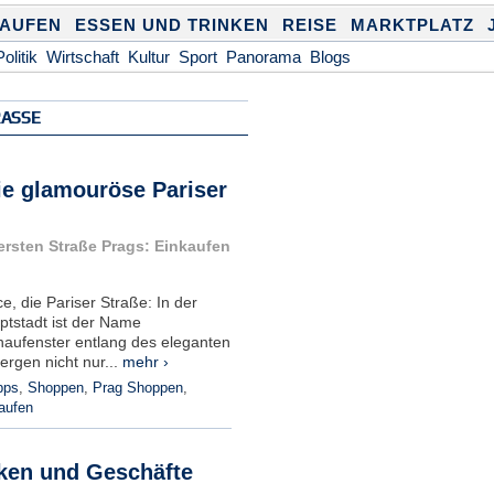
KAUFEN
ESSEN UND TRINKEN
REISE
MARKTPLATZ
Politik
Wirtschaft
Kultur
Sport
Panorama
Blogs
ASSE
ie glamouröse Pariser
rsten Straße Prags: Einkaufen
ce, die Pariser Straße: In der
ptstadt ist der Name
aufenster entlang des eleganten
rgen nicht nur...
mehr ›
pps
,
Shoppen
,
Prag Shoppen
,
aufen
rken und Geschäfte