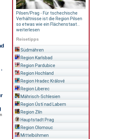
Pilsen/Prag - Für tschechische
Verhältnisse ist die Region Pilsen
so etwas wie ein Flächenstaat...
weiterlesen
Reisetipps
ad
Südmähren
Region Karlsbad
Region Pardubice
 ›
Region Hochland
Region Hradec Králové
Region Liberec
ür
Mährisch-Schlesien
Region Ústí nad Labem
g
Region Zlín
im
Hauptstadt Prag
Region Olomouc
Mittelböhmen