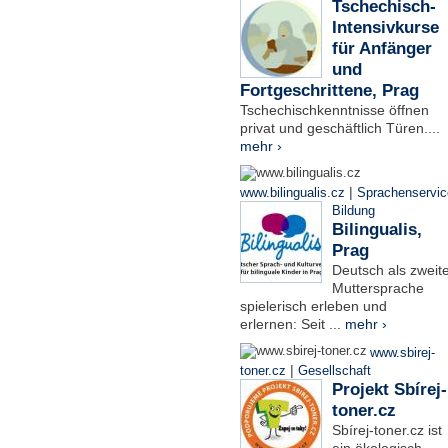
Tschechisch-
Intensivkurse
für Anfänger
und
Fortgeschrittene, Prag
Tschechischkenntnisse öffnen
privat und geschäftlich Türen....
mehr ›
|
www.bilingualis.cz
Sprachenservic
Bildung
Bilingualis,
Prag
Deutsch als zweit
Muttersprache
spielerisch erleben und
erlernen: Seit ...
mehr ›
www.sbirej-
|
toner.cz
Gesellschaft
Projekt Sbírej-
toner.cz
Sbírej-toner.cz ist