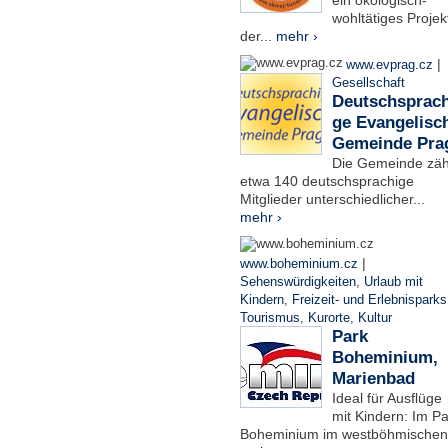
ein ökologisch-
wohltätiges Projek
der...
mehr ›
|
www.evprag.cz
Gesellschaft
Deutschsprach
ge Evangelisc
Gemeinde Pra
Die Gemeinde zäh
etwa 140 deutschsprachige
Mitglieder unterschiedlicher...
mehr ›
|
www.boheminium.cz
Sehenswürdigkeiten
,
Urlaub mit
Kindern
,
Freizeit- und Erlebnisparks
Tourismus
,
Kurorte
,
Kultur
Park
Boheminium,
Marienbad
Ideal für Ausflüge
mit Kindern: Im Pa
Boheminium im westböhmischen.