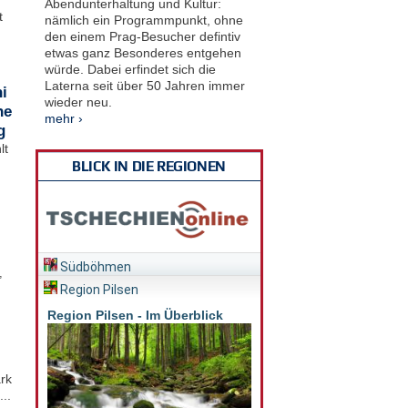
Abendunterhaltung und Kultur:
t
nämlich ein Programmpunkt, ohne
den einem Prag-Besucher defintiv
etwas ganz Besonderes entgehen
würde. Dabei erfindet sich die
Laterna seit über 50 Jahren immer
i
wieder neu.
he
mehr ›
g
lt
BLICK IN DIE REGIONEN
Südböhmen
,
Region Pilsen
Region Pilsen - Im Überblick
rk
..