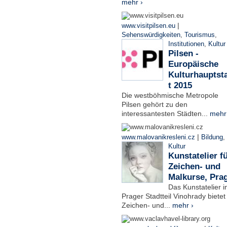
mehr ›
|
www.visitpilsen.eu
Sehenswürdigkeiten
,
Tourismus
,
Institutionen
,
Kultur
Pilsen -
Europäische
Kulturhauptst
t 2015
Die westböhmische Metropole
Pilsen gehört zu den
interessantesten Städten...
mehr
|
www.malovanikresleni.cz
Bildung
,
Kultur
Kunstatelier f
Zeichen- und
Malkurse, Pra
Das Kunstatelier 
Prager Stadtteil Vinohrady bietet
Zeichen- und...
mehr ›