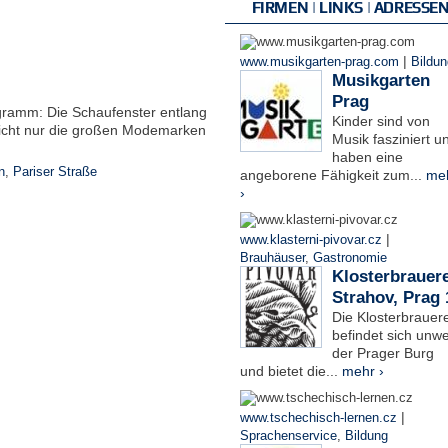
FIRMEN | LINKS | ADRESSE
|
www.musikgarten-prag.com
Bildun
Musikgarten
Prag
ogramm: Die Schaufenster entlang
Kinder sind von
nicht nur die großen Modemarken
Musik fasziniert u
haben eine
n
,
Pariser Straße
angeborene Fähigkeit zum...
me
›
|
www.klasterni-pivovar.cz
Brauhäuser
,
Gastronomie
Klosterbrauere
Strahov, Prag 
Die Klosterbrauere
befindet sich unwe
der Prager Burg
und bietet die...
mehr ›
|
www.tschechisch-lernen.cz
Sprachenservice
,
Bildung