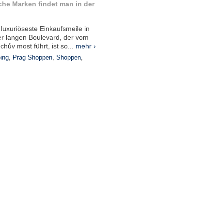
he Marken findet man in der
e luxuriöseste Einkaufsmeile in
r langen Boulevard, der vom
chův most führt, ist so...
mehr ›
ing
,
Prag Shoppen
,
Shoppen
,