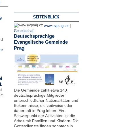
N
SEITENBLICK
g
|
www.evprag.cz
Gesellschaft
Deutschsprachige
nd
Evangelische Gemeinde
Prag
hr
i
1
i
Die Gemeinde zählt etwa 140
it
deutschsprachige Mitglieder
unterschiedlicher Nationalitäten und
Bekenntnisse, die zeitweise oder
dauerhaft in Prag leben. Ein
Schwerpunkt der Aktivitäten ist die
Arbeit mit Familien und Kindern. Die
Gottesdienste finden sonntags in