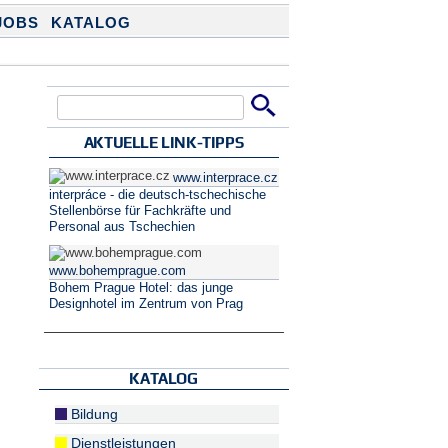
JOBS
KATALOG
Suche
Suchformular
AKTUELLE LINK-TIPPS
www.interprace.cz
interpráce - die deutsch-tschechische
Stellenbörse für Fachkräfte und
Personal aus Tschechien
www.bohemprague.com
Bohem Prague Hotel: das junge
Designhotel im Zentrum von Prag
KATALOG
Bildung
Dienstleistungen