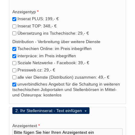
e
n
Anzeigentyp
*
u
Inserat PLUS: 199,- €
t
Inserat TOP: 348,- €
z
e
Übersetzung ins Tschechische: 29,- €
r
Distribution - Verbreitung über weitere Dienste
n
a
Tschechien Online: im Preis inbegriffen
m
interpráce: im Preis inbegriffen
e
Soziale Netzwerke - Facebook: 39,- €
*
Pressweb.cz: 29,- €
alle vier Dienste (Distribution) zusammen: 49,- €
P
unverbindliches Angebot für die Schaltung in weiteren
a
tschechischen Jobportalen und Stellenbörsen in Mittel-
s
und Osteuropa: kostenlos
s
w
o
Ausblenden
2. Ihr Stelleninserat - Text einfügen
r
t
Anzeigentext
*
*