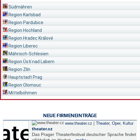
Südmähren
Region Karlsbad
Region Pardubice
Region Hochland
Region Hradec Králové
Region Liberec
Mährisch-Schlesien
Region Ústí nad Labem
Region Zlín
Hauptstadt Prag
Region Olomouc
Mittelböhmen
NEUE FIRMENEINTRÄGE
|
www.theater.cz
Theater, Oper
,
Kultur
theater.cz
Das Prager Theaterfestival deutscher Sprache findet
alljährlich im Herbst...
mehr ›