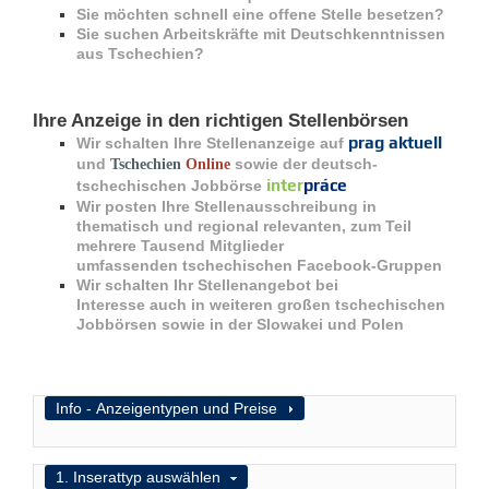
r
Sie möchten schnell eine offene Stelle besetzen?
e
Sie suchen Arbeitskräfte mit Deutschkenntnissen
n
aus Tschechien?
B
E
Ihre Anzeige in den richtigen Stellenbörsen
N
prag aktuell
Wir schalten Ihre Stellenanzeige auf
U
und
sowie der deutsch-
Tschechien
Online
T
inter
práce
tschechischen Jobbörse
Z
Wir posten Ihre Stellenausschreibung in
thematisch und regional relevanten, zum Teil
E
mehrere Tausend Mitglieder
R
umfassenden tschechischen Facebook-Gruppen
A
Wir schalten Ihr Stellenangebot bei
N
Interesse auch in weiteren großen tschechischen
M
Jobbörsen sowie in der Slowakei und Polen
E
L
D
U
Anzeigen
Info - Anzeigentypen und Preise
N
G
Ausblenden
1. Inserattyp auswählen
B