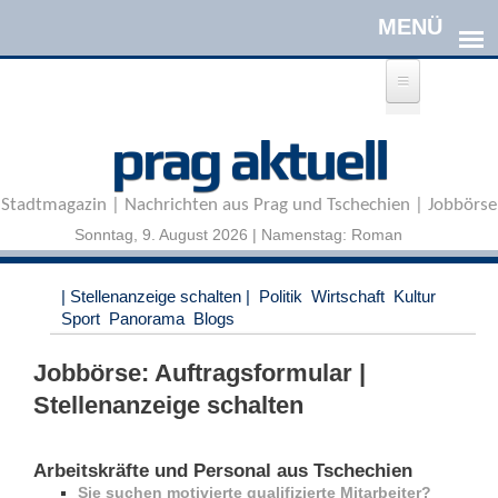
Direkt zum Inhalt
A
prag aktuell
n
m
e
Stadtmagazin | Nachrichten aus Prag und Tschechien | Jobbörse
l
d
Sonntag, 9. August 2026 | Namenstag: Roman
e
n
|
| Stellenanzeige schalten |
Politik
Wirtschaft
Kultur
R
Sport
Panorama
Blogs
e
g
Jobbörse: Auftragsformular |
i
s
Stellenanzeige schalten
t
r
i
Arbeitskräfte und Personal aus Tschechien
e
Sie suchen motivierte qualifizierte Mitarbeiter?