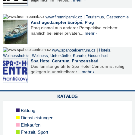
|
www.firemniparnik.cz
Tourismus
,
Gastronomie
Ausflugsdampfer Európé, Prag
Prag einmal aus anderer Perspektive erleben:
nämlich bei einer privaten...
mehr ›
|
www.spahotelcentrum.cz
Hotels
,
Wellnesshotels
,
Wellness
,
Unterkünfte
,
Kurorte
,
Gesundheit
Spa Hotel Centrum, Franzensbad
Das familiär geführte Spa Hotel Centrum ist ruhig
gelegen in unmittelbarer...
mehr ›
KATALOG
Bildung
Dienstleistungen
Einkaufen
Freizeit, Sport