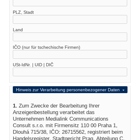
PLZ, Stadt
Land
IČO (nur für tschechische Firmen)
USt-IdNr. | UID | DIČ
Ausblenden
Hinweis zur Verarbeitung personenbezogener Daten
1.
Zum Zwecke der Bearbeitung Ihrer
Anzeigenbestellung verarbeitet das
Unternehmen Medialink Communications
Consult s.r.o. mit Firmensitz 110 00 Praha 1,
Dlouhá 715/38, IČO: 26715562, registriert beim
Handelsregister, Stadtgericht Prag, Abteilung C,