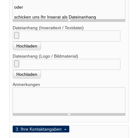
N
e
u
e
Dateianhang (Inserattext / Textdatei)
s
P
a
s
s
Dateianhang (Logo / Bildmaterial)
w
o
r
t
a
Anmerkungen
n
f
o
r
d
e
r
n
Ausblenden
3. Ihre Kontaktangaben