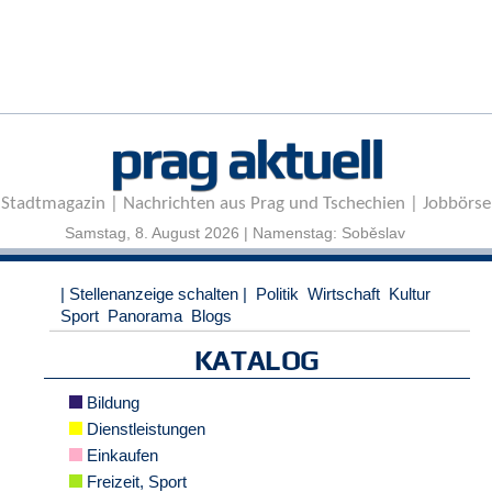
r
e
n
B
E
prag aktuell
N
U
T
Stadtmagazin | Nachrichten aus Prag und Tschechien | Jobbörse
Z
E
Samstag, 8. August 2026 | Namenstag: Soběslav
R
A
| Stellenanzeige schalten |
Politik
Wirtschaft
Kultur
N
Sport
Panorama
Blogs
M
E
KATALOG
L
D
Bildung
U
N
Dienstleistungen
G
Einkaufen
Freizeit, Sport
B