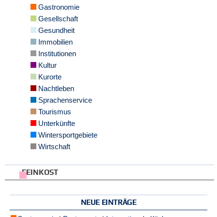
Gastronomie
e
n
Gesellschaft
u
Gesundheit
t
Immobilien
z
e
Institutionen
r
Kultur
n
Kurorte
a
m
Nachtleben
e
Sprachenservice
*
Tourismus
Unterkünfte
P
Wintersportgebiete
a
Wirtschaft
s
s
w
FEINKOST
o
r
t
NEUE EINTRÄGE
*