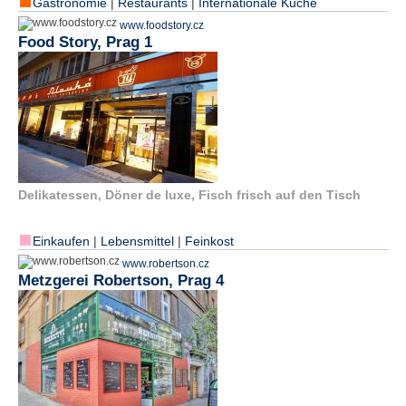
Gastronomie
|
Restaurants
|
Internationale Küche
www.foodstory.cz
N
Food Story, Prag 1
e
u
e
s
P
a
s
s
w
o
Delikatessen, Döner de luxe, Fisch frisch auf den Tisch
r
t
Einkaufen
|
Lebensmittel
|
Feinkost
a
n
www.robertson.cz
f
Metzgerei Robertson, Prag 4
o
r
d
e
r
n