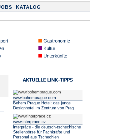
JOBS
KATALOG
Sport
Gastronomie
en
Kultur
s
Unterkünfte
AKTUELLE LINK-TIPPS
www.bohemprague.com
Bohem Prague Hotel: das junge
Designhotel im Zentrum von Prag
www.interprace.cz
interpráce - die deutsch-tschechische
Stellenbörse für Fachkräfte und
Personal aus Tschechien