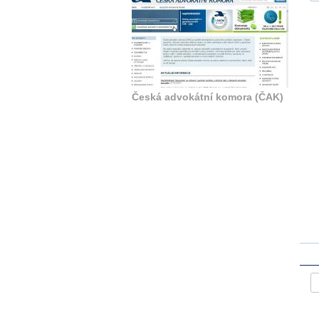
Česká advokátní komora (ČAK)
Z