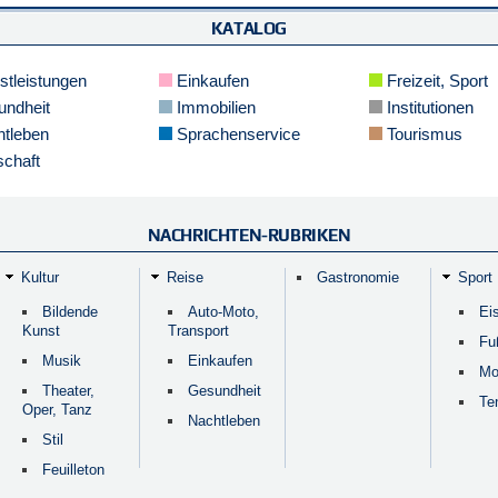
KATALOG
stleistungen
Einkaufen
Freizeit, Sport
ndheit
Immobilien
Institutionen
tleben
Sprachenservice
Tourismus
schaft
NACHRICHTEN-RUBRIKEN
Kultur
Reise
Gastronomie
Sport
Bildende
Auto-Moto,
Ei
Kunst
Transport
Fu
Musik
Einkaufen
Mo
Theater,
Gesundheit
Te
Oper, Tanz
Nachtleben
Stil
Feuilleton