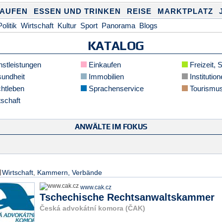
KAUFEN
ESSEN UND TRINKEN
REISE
MARKTPLATZ
Politik
Wirtschaft
Kultur
Sport
Panorama
Blogs
KATALOG
stleistungen
Einkaufen
Freizeit, 
undheit
Immobilien
Institution
htleben
Sprachenservice
Tourismu
schaft
ANWÄLTE IM FOKUS
Wirtschaft
,
Kammern, Verbände
www.cak.cz
Tschechische Rechtsanwaltskammer
Česká advokátní komora (ČAK)