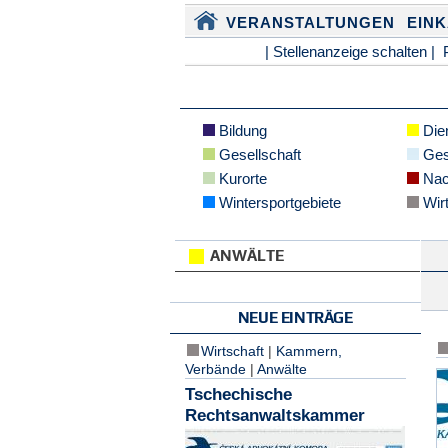
VERANSTALTUNGEN
EIN
| Stellenanzeige schalten |
Bildung
Dien
Gesellschaft
Ges
Kurorte
Nac
Wintersportgebiete
Wirt
ANWÄLTE
NEUE EINTRÄGE
Wirtschaft
|
Kammern,
Verbände
|
Anwälte
Tschechische
Rechtsanwaltskammer