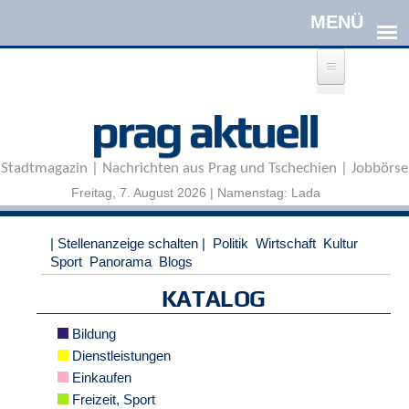
Direkt zum Inhalt
A
prag aktuell
n
m
e
Stadtmagazin | Nachrichten aus Prag und Tschechien | Jobbörse
l
d
Freitag, 7. August 2026 | Namenstag: Lada
e
n
|
| Stellenanzeige schalten |
Politik
Wirtschaft
Kultur
R
Sport
Panorama
Blogs
e
g
KATALOG
i
s
Bildung
t
Dienstleistungen
r
Einkaufen
i
e
Freizeit, Sport