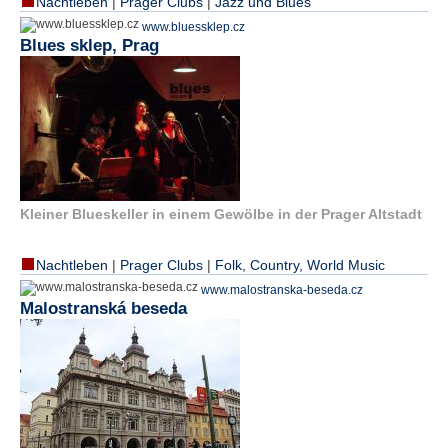
Nachtleben
|
Prager Clubs
|
Jazz und Blues
e
www.bluessklep.cz
n
Blues sklep, Prag
u
t
z
e
r
n
a
m
e
Kleiner Blueskeller in einem Gewölbe in der Prager Altstadt
*
Nachtleben
|
Prager Clubs
|
Folk, Country, World Music
P
www.malostranska-beseda.cz
a
Malostranská beseda
s
s
w
o
r
t
*