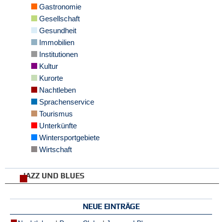
r
Gastronomie
e
Gesellschaft
n
Gesundheit
Immobilien
B
E
Institutionen
N
Kultur
U
Kurorte
T
Nachtleben
Z
Sprachenservice
E
R
Tourismus
A
Unterkünfte
N
Wintersportgebiete
M
Wirtschaft
E
L
D
JAZZ UND BLUES
U
N
G
NEUE EINTRÄGE
B