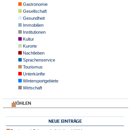
Gastronomie
e
n
Gesellschaft
u
Gesundheit
t
Immobilien
z
e
Institutionen
r
Kultur
n
Kurorte
a
m
Nachtleben
e
Sprachenservice
*
Tourismus
Unterkünfte
P
Wintersportgebiete
a
Wirtschaft
s
s
w
HÖHLEN
o
r
t
NEUE EINTRÄGE
*