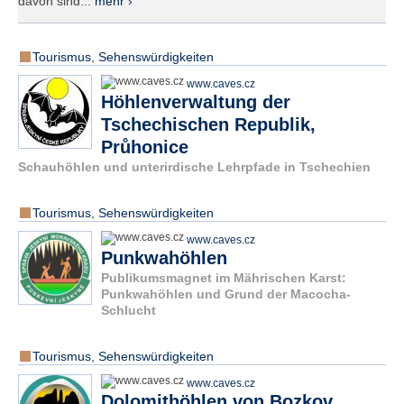
davon sind...
mehr ›
Tourismus
,
Sehenswürdigkeiten
www.caves.cz
Höhlenverwaltung der
Tschechischen Republik,
Průhonice
Schauhöhlen und unterirdische Lehrpfade in Tschechien
Tourismus
,
Sehenswürdigkeiten
www.caves.cz
Punkwahöhlen
Publikumsmagnet im Mährischen Karst:
Punkwahöhlen und Grund der Macocha-
Schlucht
Tourismus
,
Sehenswürdigkeiten
www.caves.cz
Dolomithöhlen von Bozkov