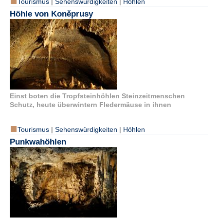
Tourismus
|
Sehenswürdigkeiten
|
Höhlen
Höhle von Koněprusy
N
e
u
e
s
P
a
s
s
w
Einst boten die Tropfsteinhöhlen Steinzeitmenschen
o
Schutz, heute überwintern Fledermäuse in ihnen
r
t
Tourismus
|
Sehenswürdigkeiten
|
Höhlen
a
n
Punkwahöhlen
f
o
r
d
e
r
n