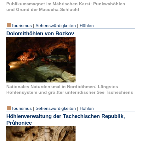
Publikumsmagnet im Mährischen Karst: Punkwahöhlen
und Grund der Macocha-Schlucht
Tourismus
|
Sehenswürdigkeiten
|
Höhlen
Dolomithöhlen von Bozkov
Nationales Naturdenkmal in Nordböhmen: Längstes
Höhlensystem und größter unterirdischer See Tschechiens
Tourismus
|
Sehenswürdigkeiten
|
Höhlen
Höhlenverwaltung der Tschechischen Republik,
Průhonice