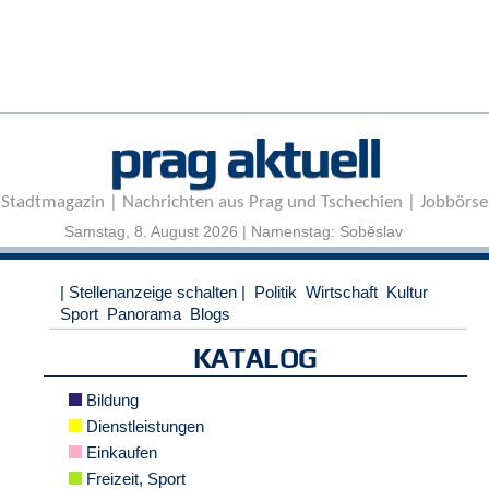
r
e
n
B
E
prag aktuell
N
U
T
Stadtmagazin | Nachrichten aus Prag und Tschechien | Jobbörse
Z
E
Samstag, 8. August 2026 | Namenstag: Soběslav
R
A
| Stellenanzeige schalten |
Politik
Wirtschaft
Kultur
N
Sport
Panorama
Blogs
M
E
KATALOG
L
D
Bildung
U
N
Dienstleistungen
G
Einkaufen
Freizeit, Sport
B