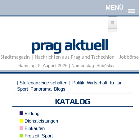
Direkt zum Inhalt
A
prag aktuell
n
m
e
Stadtmagazin | Nachrichten aus Prag und Tschechien | Jobbörse
l
d
Samstag, 8. August 2026 | Namenstag: Soběslav
e
n
|
| Stellenanzeige schalten |
Politik
Wirtschaft
Kultur
R
Sport
Panorama
Blogs
e
g
KATALOG
i
s
Bildung
t
Dienstleistungen
r
Einkaufen
i
e
Freizeit, Sport