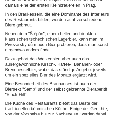
damals eine der ersten Kleinbrauereien in Prag.
N
e
In den Braukesseln, die eine Dominante des Interieurs
u
des Restaurants bilden, werden acht verschiedene
e
Biere gebraut.
s
P
Neben dem "Štěpán", einem hellen und dunklen
a
klassischen tschechischen Lagerbier, kann man im
s
Pivovarský dům auch Bier probieren, dass man sonst
s
nirgendwo anders findet.
w
o
Dazu gehört das Weizenbier, aber auch das
r
außergewöhnliche Kirsch-, Kaffee-, Bananen- oder
t
a
Brennnesselbier, wobei das ständige Angebot jeweils
n
um ein spezielles Bier des Monats ergänzt wird.
f
o
Eine Besonderheit des Brauhauses ist auch der
r
Biersekt "Šamp" und der selbst gebrannte Bieraperitif
d
"Black Hill".
e
r
Die Küche des Restaurants bietet das Beste der
n
traditionellen böhmischen Küche. Einige der Gerichte,
von der Vorspeise bis zur Nachspeise, werden dabei