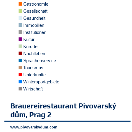
r
Gastronomie
e
Gesellschaft
n
Gesundheit
Immobilien
B
E
Institutionen
N
Kultur
U
Kurorte
T
Nachtleben
Z
Sprachenservice
E
R
Tourismus
A
Unterkünfte
N
Wintersportgebiete
M
Wirtschaft
E
L
D
Brauereirestaurant Pivovarský
U
dům, Prag 2
N
G
www.pivovarskydum.com
B