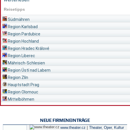
Reisetipps
Südmähren
Region Karlsbad
Region Pardubice
Region Hochland
Region Hradec Králové
Region Liberec
Mährisch-Schlesien
Region Ústí nad Labem
Region Zlín
Hauptstadt Prag
Region Olomouc
Mittelböhmen
NEUE FIRMENEINTRÄGE
|
www.theater.cz
Theater, Oper
,
Kultur