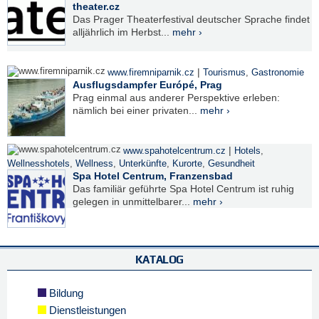
theater.cz
Das Prager Theaterfestival deutscher Sprache findet
alljährlich im Herbst...
mehr ›
|
www.firemniparnik.cz
Tourismus
,
Gastronomie
Ausflugsdampfer Európé, Prag
Prag einmal aus anderer Perspektive erleben:
nämlich bei einer privaten...
mehr ›
|
www.spahotelcentrum.cz
Hotels
,
Wellnesshotels
,
Wellness
,
Unterkünfte
,
Kurorte
,
Gesundheit
Spa Hotel Centrum, Franzensbad
Das familiär geführte Spa Hotel Centrum ist ruhig
gelegen in unmittelbarer...
mehr ›
KATALOG
Bildung
Dienstleistungen