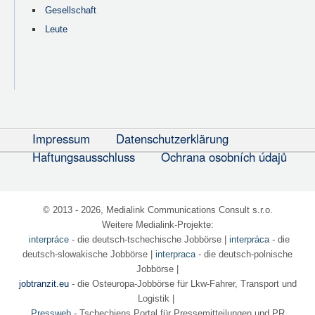
Gesellschaft
Leute
Impressum
Datenschutzerklärung
Haftungsausschluss
Ochrana osobních údajů
© 2013 - 2026, Medialink Communications Consult s.r.o.
Weitere Medialink-Projekte:
interpráce
- die deutsch-tschechische Jobbörse
|
interpráca
- die
deutsch-slowakische Jobbörse |
interpraca
- die deutsch-polnische
Jobbörse |
jobtranzit.eu
- die Osteuropa-Jobbörse für Lkw-Fahrer, Transport und
Logistik |
Pressweb
- Tschechiens Portal für Pressemitteilungen und PR