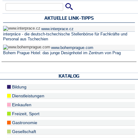
Suche
Suchformular
AKTUELLE LINK-TIPPS
www.interprace.cz
interpráce - die deutsch-tschechische Stellenbörse für Fachkräfte und
Personal aus Tschechien
www.bohemprague.com
Bohem Prague Hotel: das junge Designhotel im Zentrum von Prag
KATALOG
Bildung
Dienstleistungen
Einkaufen
Freizeit, Sport
Gastronomie
Gesellschaft