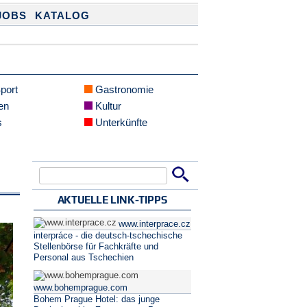
JOBS
KATALOG
Sport
Gastronomie
en
Kultur
s
Unterkünfte
Suche
Suchformular
AKTUELLE LINK-TIPPS
www.interprace.cz
interpráce - die deutsch-tschechische
Stellenbörse für Fachkräfte und
Personal aus Tschechien
www.bohemprague.com
Bohem Prague Hotel: das junge