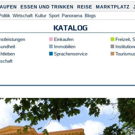
KAUFEN
ESSEN UND TRINKEN
REISE
MARKTPLATZ
Politik
Wirtschaft
Kultur
Sport
Panorama
Blogs
KATALOG
stleistungen
Einkaufen
Freizeit, 
undheit
Immobilien
Institution
htleben
Sprachenservice
Tourismu
schaft