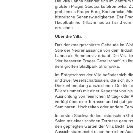
Die Villa Lanna befindet sich im Zentrum
größten Prager Stadtparks Stromovka. Zu
problemlos Prager Burg, Karlsbrücke, Alt
historische Sehenswürdigkeiten. Der Pra
Hauptbahnhof (Hlavní nádraží) sind vom H
erreichen.
Über die Villa
Das denkmalgeschützte Gebäude im Woh
Stile der Neorenaissance von dem Indust
Lanna als Sommersitz erbaut. Die Villa 
"der besseren Prager Gesellschaft" zu ih
dem großen Stadtpark Stromovka.
Im Erdgeschoss der Villa befindet sich di
und zwei Gesellschaftssälen, die sich du
Deckenbemalung auszeichnen. Der kleine
Billardzimmer) mit einer Kapazität von bis 
Ausrichtung von feierlichen Mittag- oder
verfügt über eine Terrasse und ist gut ge
Seminaren, Hochzeiten oder andere Famil
Im ersten Stockwerk des historischen Ge
Salon mit einer schönen Terrasse genutz
den gepflegten Garten der Villa blickt. De
Aussichtsturm bietet einen herrlichen Ausb