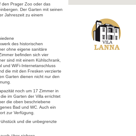
f den Prager Zoo oder das
inbergen. Der Garten mit seinen
er Jahreszeit zu einem
chiedene
kwerk des historischen
er ohne eigene sanitäre
Zimmer befinden sich vier
mer sind mit einem Kühlschrank,
hl und WiFi-Internetanschluss
d die mit den Fresken verzierte
den Garten dienen nicht nur den
nnung.
apazität noch um 17 Zimmer in
ie im Garten der Villa errichtet
er die oben beschriebene
eigenes Bad und WC. Auch ein
ort zur Verfügung.
Frühstück und die unbegrenzte
a auch über sichere