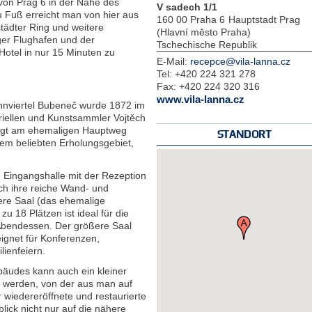
 von Prag 6 in der Nähe des
V sadech 1/1
 Fuß erreicht man von hier aus
160 00 Praha 6
Hauptstadt Prag
städter Ring und weitere
(Hlavní město Praha)
ger Flughafen und der
Tschechische Republik
otel in nur 15 Minuten zu
E-Mail:
recepce@vila-lanna.cz
Tel:
+420 224 321 278
Fax:
+420 224 320 316
www.vila-lanna.cz
nviertel Bubeneč wurde 1872 im
riellen und Kunstsammler Vojtěch
liegt am ehemaligen Hauptweg
STANDORT
rem beliebten Erholungsgebiet,
e Eingangshalle mit der Rezeption
rch ihre reiche Wand- und
re Saal (das ehemalige
zu 18 Plätzen ist ideal für die
 Abendessen. Der größere Saal
eignet für Konferenzen,
ienfeiern.
bäudes kann auch ein kleiner
t werden, von der aus man auf
r wiedereröffnete und restaurierte
lick nicht nur auf die nähere