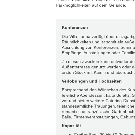
Parkmöglichkeiten auf dem Gelände.
Konferenzen
Die Villa Lanna verfügt über einzigarti
Räumlichkeiten und ist somit ein auße
Ausrichtung von Konferenzen, Semina
Empfänge, Ausstellungen oder Familie
Zu diesen Zwecken kann entweder der
Außenterrasse genutzt werden oder de
ersten Stock mit Kamin und überdacht
Verlobungen und Hochzeiten
Entsprechend den Wünschen des Kunde
feierliche Abendessen, kalte Büfetts,
vor und bieten weitere Catering-Dienst
standesamtliche Trauungen, feierlich
romantische französische Gartenhochz
Bälle, Firmenveranstaltungen, Geburts
Kapazität
Großer Saal: 20 bis 80 Persone