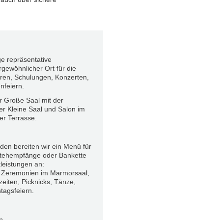
ge repräsentative
rgewöhnlicher Ort für die
ren, Schulungen, Konzerten,
nfeiern.
 Große Saal mit der
r Kleine Saal und Salon im
er Terrasse.
n bereiten wir ein Menü für
 Stehempfänge oder Bankette
leistungen an:
e Zeremonien im Marmorsaal,
eiten, Picknicks, Tänze,
tagsfeiern.
n