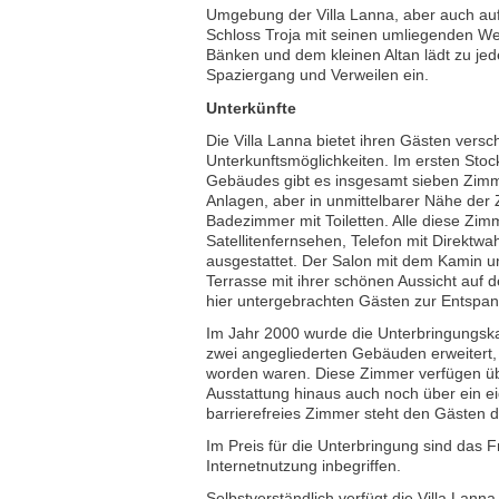
Umgebung der Villa Lanna, aber auch au
Schloss Troja mit seinen umliegenden We
Bänken und dem kleinen Altan lädt zu jed
Spaziergang und Verweilen ein.
Unterkünfte
Die Villa Lanna bietet ihren Gästen vers
Unterkunftsmöglichkeiten. Im ersten Stoc
Gebäudes gibt es insgesamt sieben Zimm
Anlagen, aber in unmittelbarer Nähe der 
Badezimmer mit Toiletten. Alle diese Zim
Satellitenfernsehen, Telefon mit Direktwa
ausgestattet. Der Salon mit dem Kamin un
Terrasse mit ihrer schönen Aussicht auf 
hier untergebrachten Gästen zur Entspa
Im Jahr 2000 wurde die Unterbringungsk
zwei angegliederten Gebäuden erweitert, d
worden waren. Diese Zimmer verfügen üb
Ausstattung hinaus auch noch über ein 
barrierefreies Zimmer steht den Gästen d
Im Preis für die Unterbringung sind das 
Internetnutzung inbegriffen.
Selbstverständlich verfügt die Villa Lann