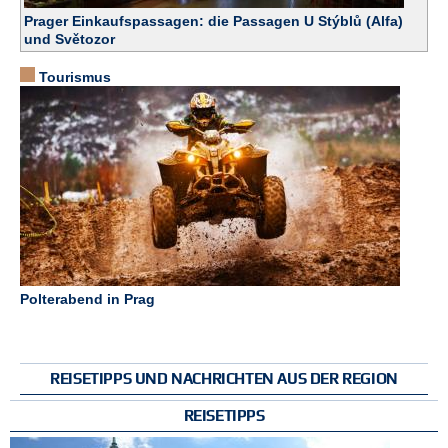
Prager Einkaufspassagen: die Passagen U Stýblů (Alfa)
N
und Světozor
e
u
Tourismus
Tourismus
e
s
P
a
s
s
w
o
r
t
a
n
Polterabend in Prag
Kutná Hora / Kuttenberg
f
o
r
d
e
REISETIPPS UND NACHRICHTEN AUS DER REGION
r
n
REISETIPPS