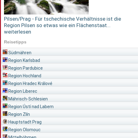
Pilsen/Prag - Für tschechische Verhältnisse ist die
Region Pilsen so etwas wie ein Flächenstaat...
weiterlesen
Reisetipps
Südmähren
Region Karlsbad
Region Pardubice
Region Hochland
Region Hradec Králové
Region Liberec
Mährisch-Schlesien
Region Ústí nad Labem
Region Zlín
Hauptstadt Prag
Region Olomouc
Mittelböhmen