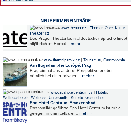
NEUE FIRMENEINTRÄGE
|
www.theater.cz
Theater, Oper
,
Kultur
theater.cz
Das Prager Theaterfestival deutscher Sprache findet
alljährlich im Herbst...
mehr ›
|
www.firemniparnik.cz
Tourismus
,
Gastronomie
Ausflugsdampfer Európé, Prag
Prag einmal aus anderer Perspektive erleben:
nämlich bei einer privaten...
mehr ›
|
www.spahotelcentrum.cz
Hotels
,
Wellnesshotels
,
Wellness
,
Unterkünfte
,
Kurorte
,
Gesundheit
Spa Hotel Centrum, Franzensbad
Das familiär geführte Spa Hotel Centrum ist ruhig
gelegen in unmittelbarer...
mehr ›