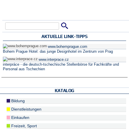
Suche
Suchformular
AKTUELLE LINK-TIPPS
www.bohemprague.com
Bohem Prague Hotel: das junge Designhotel im Zentrum von Prag
www.interprace.cz
interpráce - die deutsch-tschechische Stellenbörse für Fachkräfte und
Personal aus Tschechien
KATALOG
Bildung
Dienstleistungen
Einkaufen
Freizeit, Sport