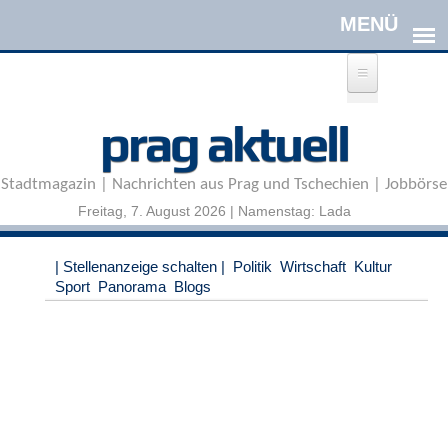
Direkt zum Inhalt
A
prag aktuell
n
m
e
Stadtmagazin | Nachrichten aus Prag und Tschechien | Jobbörse
l
d
Freitag, 7. August 2026 | Namenstag: Lada
e
n
|
| Stellenanzeige schalten |
Politik
Wirtschaft
Kultur
R
Sport
Panorama
Blogs
e
g
i
s
t
r
i
e