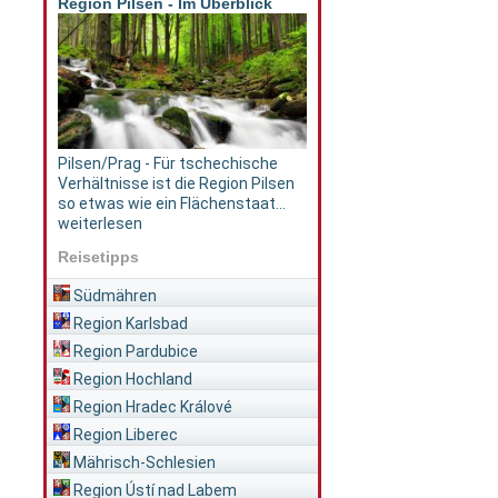
Region Pilsen - Im Überblick
Pilsen/Prag - Für tschechische
Verhältnisse ist die Region Pilsen
so etwas wie ein Flächenstaat...
weiterlesen
Reisetipps
Südmähren
Region Karlsbad
Region Pardubice
Region Hochland
Region Hradec Králové
Region Liberec
Mährisch-Schlesien
Region Ústí nad Labem