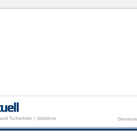
Direkt zum Inhalt
uell
und Tschechien | Jobbörse
Donnersta