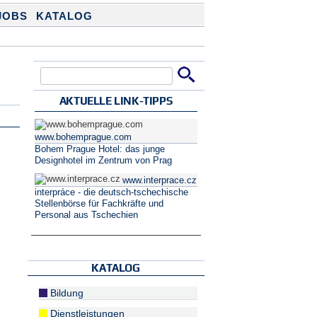
JOBS
KATALOG
Suche
Suchformular
AKTUELLE LINK-TIPPS
www.bohemprague.com
Bohem Prague Hotel: das junge
Designhotel im Zentrum von Prag
www.interprace.cz
interpráce - die deutsch-tschechische
Stellenbörse für Fachkräfte und
Personal aus Tschechien
KATALOG
Bildung
Dienstleistungen