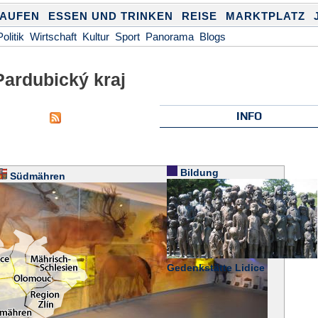
KAUFEN
ESSEN UND TRINKEN
REISE
MARKTPLATZ
Politik
Wirtschaft
Kultur
Sport
Panorama
Blogs
ardubický kraj
INFO
Bildung
Südmähren
Gedenkstätte Lidice