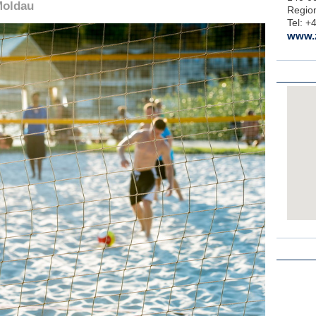
Moldau
Regio
Tel:
+4
www.z