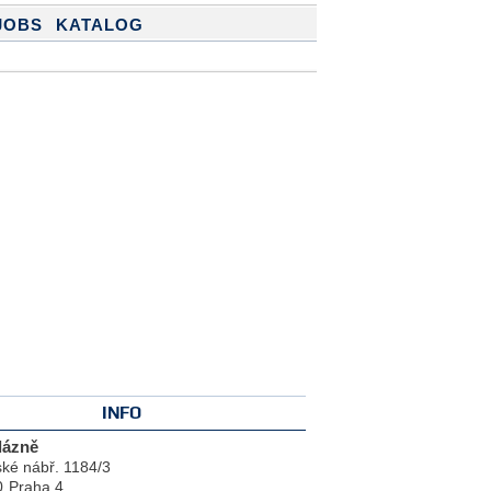
JOBS
KATALOG
INFO
lázně
ké nábř. 1184/3
0
Praha 4