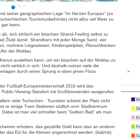
rund seiner geographischen Lage "im Herzen Europas" (so
tschechischen Tourismusbehörde) nicht allzu viel Meer zu
 gar keins.
 ab, sich einfach ein bisschen Strand-Feeling selbst zu
d Žluté lázně: Strandbars mit jeder Menge Sand, vier
tten, mehrere Liegewiesen, Kinderspielplatz, Planschbecken
Ufer der Moldau.
 Kanus ausleihen kann, um ein bisschen auf der Moldau zu
icht wirklich in sich. Und deshalb nutzen viele die
ertagen durch einen Sprung in eben jenen Fluss
>
 der Fußball-Europameisterschaft 2016 wird das
m Public-Viewing-Standort mit Großleinwänden ausgerufen.
Bi
allem viele Tschechen - Touristen scheint der Platz nicht
ass er einige Tram-Stationen südlich vom Stadtzentrum
Di
eit. Dabei ist man viel schneller beim "Gelben Bad" als man
Ei
tscheinen erhoben, das gezahlte Geld kann also an anderer
Fr
der das Eis für die Kleinen angerechnet werden. (kab/nk)
Ga