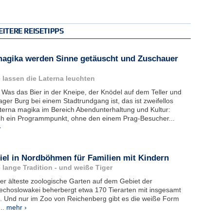
ITERE REISETIPPS
magika werden Sinne getäuscht und Zuschauer
 lassen die Laterna leuchten
 Was das Bier in der Kneipe, der Knödel auf dem Teller und
ager Burg bei einem Stadtrundgang ist, das ist zweifellos
terna magika im Bereich Abendunterhaltung und Kultur:
ch ein Programmpunkt, ohne den einem Prag-Besucher...
›
ziel in Nordböhmen für Familien mit Kindern
 lange Tradition - und weiße Tiger
er älteste zoologische Garten auf dem Gebiet der
choslowakei beherbergt etwa 170 Tierarten mit insgesamt
. Und nur im Zoo von Reichenberg gibt es die weiße Form
..
mehr ›