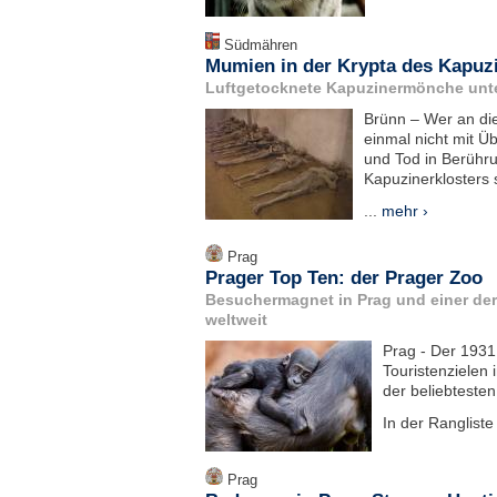
Südmähren
Mumien in der Krypta des Kapuz
Luftgetocknete Kapuzinermönche unter
Brünn – Wer an die
einmal nicht mit 
und Tod in Berühru
Kapuzinerklosters 
...
mehr ›
Prag
Prager Top Ten: der Prager Zoo
Besuchermagnet in Prag und einer de
weltweit
Prag - Der 1931 
Touristenzielen 
der beliebtesten
In der Ranglist
Prag