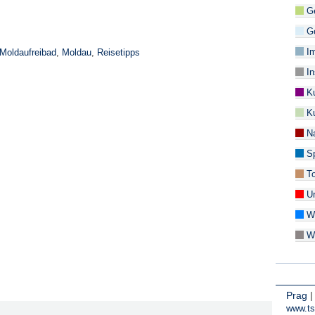
Ge
Ge
Im
Moldaufreibad
,
Moldau
,
Reisetipps
In
Ku
Ku
Na
Sp
To
Un
Wi
Wi
Prag
www.ts