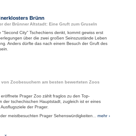
inerklosters Brünn
 der Brünner Altstadt: Eine Gruft zum Gruseln
 "Second City" Tschechiens denkt, kommt gewiss erst
Überlegungen über die zwei großen Seinszustände Leben
ng. Anders dürfte das nach einem Besuch der Gruft des
sein.
r von Zoobesuchern am besten bewerteten Zoos
eröffnete Prager Zoo zählt fraglos zu den Top-
in der tschechischen Hauptstadt, zugleich ist er eines
 Ausflugsziele der Prager.
e der meistbesuchten Prager Sehenswürdigkeiten...
mehr ›