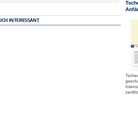
Tsche
Anfä
UCH INTERESSANT
Tschec
geschä
Intens
zertifi