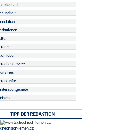
sellschaft
sundheit
mobilien
stitutionen
ltur
rorte
chtleben
rachenservice
urismus
terkünfte
ntersportgebiete
rtschaft
TIPP DER REDAKTION
|
chechisch-lernen.cz