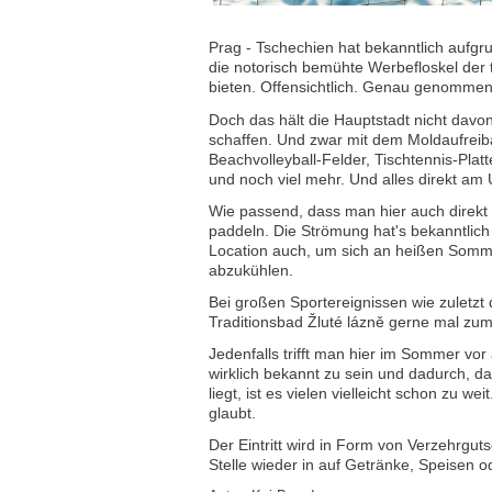
Prag - Tschechien hat bekanntlich aufg
die notorisch bemühte Werbefloskel der 
bieten. Offensichtlich. Genau genommen
Doch das hält die Hauptstadt nicht davon
schaffen. Und zwar mit dem Moldaufreiba
Beachvolleyball-Felder, Tischtennis-Pla
und noch viel mehr. Und alles direkt am 
Wie passend, dass man hier auch direkt
paddeln. Die Strömung hat's bekanntlich n
Location auch, um sich an heißen Somm
abzukühlen.
Bei großen Sportereignissen wie zuletzt
Traditionsbad Žluté lázně gerne mal zu
Jedenfalls trifft man hier im Sommer vor 
wirklich bekannt zu sein und dadurch, d
liegt, ist es vielen vielleicht schon zu w
glaubt.
Der Eintritt wird in Form von Verzehrgu
Stelle wieder in auf Getränke, Speisen o