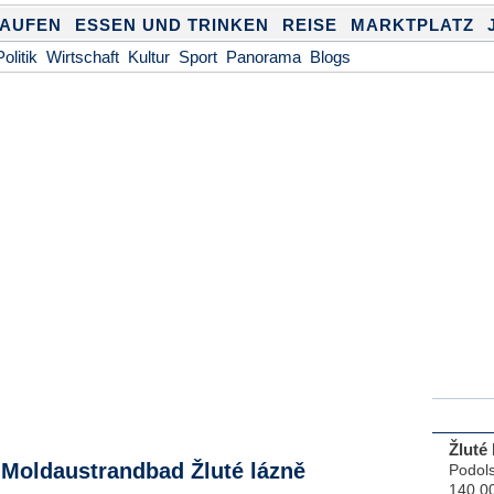
KAUFEN
ESSEN UND TRINKEN
REISE
MARKTPLATZ
Politik
Wirtschaft
Kultur
Sport
Panorama
Blogs
Žluté 
 Moldaustrandbad Žluté lázně
Podols
140 0