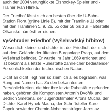
auch der 2004 verunglückte Eishockey-Spieler und -
Trainer Ivan Hlinka.
Der Friedhof lässt sich am besten über die U-Bahn-
Station Flora (grüne Linie B), mit der Tramlinie 11 oder
mit den Tramlinien 5, 9, 26, 55 oder 58 bis zur Haltestelle
Olšanské náměstí erreichen.
Vyšehrader Friedhof (Vyšehradský hřbitov)
Wesentlich kleiner und dichter ist der Friedhof, der sich
auf dem Gelände der ältesten Burganlage Prags, auf dem
Vyšehrad befindet. Er wurde im Jahr 1869 errichtet und
ist bekannt als letzte Ruhestätte zahlreicher bedeutender
Persönlichkeiten der tschechischen Nation.
Dicht an dicht liegt hier so ziemlich alles begraben, was
Rang und Namen hat. Zu den bekanntesten
Persönlichkeiten, die hier ihre letzte Ruhestätte gefunden
haben, gehören die Komponisten Antonín Dvořák und
Bedřich Smetana, der Jugendstilmaler Alfons Mucha, der
Dichter Karel Hynek Mácha, der Schriftsteller Karel
Čapek sowie der Chemie-Nobelpreisträger Jaroslav