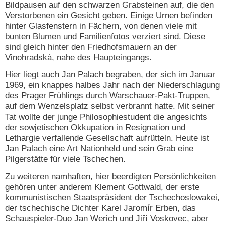
Bildpausen auf den schwarzen Grabsteinen auf, die den
Verstorbenen ein Gesicht geben. Einige Urnen befinden
hinter Glasfenstern in Fächern, von denen viele mit
bunten Blumen und Familienfotos verziert sind. Diese
sind gleich hinter den Friedhofsmauern an der
Vinohradská, nahe des Haupteingangs.
Hier liegt auch Jan Palach begraben, der sich im Januar
1969, ein knappes halbes Jahr nach der Niederschlagung
des Prager Frühlings durch Warschauer-Pakt-Truppen,
auf dem Wenzelsplatz selbst verbrannt hatte. Mit seiner
Tat wollte der junge Philosophiestudent die angesichts
der sowjetischen Okkupation in Resignation und
Lethargie verfallende Gesellschaft aufrütteln. Heute ist
Jan Palach eine Art Nationheld und sein Grab eine
Pilgerstätte für viele Tschechen.
Zu weiteren namhaften, hier beerdigten Persönlichkeiten
gehören unter anderem Klement Gottwald, der erste
kommunistischen Staatspräsident der Tschechoslowakei,
der tschechische Dichter Karel Jaromír Erben, das
Schauspieler-Duo Jan Werich und Jiří Voskovec, aber