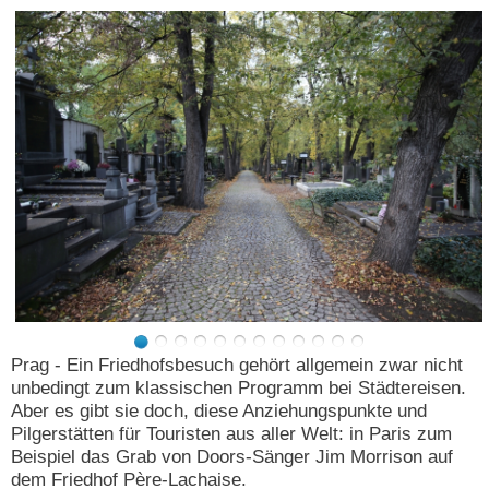
N
e
u
e
s
P
a
s
s
w
o
r
t
a
n
f
o
Prag - Ein Friedhofsbesuch gehört allgemein zwar nicht
r
unbedingt zum klassischen Programm bei Städtereisen.
d
e
Aber es gibt sie doch, diese Anziehungspunkte und
r
Pilgerstätten für Touristen aus aller Welt: in Paris zum
n
Beispiel das Grab von Doors-Sänger Jim Morrison auf
dem Friedhof Père-Lachaise.