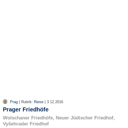
e
n
u
t
z
e
r
n
a
m
e
*
P
a
s
s
w
|
|
Prag
Rubrik:
Reise
3.12.2016
o
Prager Friedhöfe
r
t
Wolschaner Friedhöfe, Neuer Jüdischer Friedhof,
*
Vyšehrader Friedhof