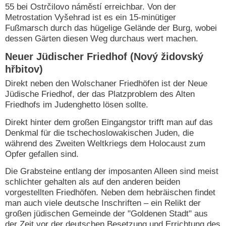
55 bei Ostrčilovo náměstí erreichbar. Von der
Metrostation Vyšehrad ist es ein 15-minütiger
Fußmarsch durch das hügelige Gelände der Burg, wobei
dessen Gärten diesen Weg durchaus wert machen.
Neuer Jüdischer Friedhof (Nový židovský
hřbitov)
Direkt neben den Wolschaner Friedhöfen ist der Neue
Jüdische Friedhof, der das Platzproblem des Alten
Friedhofs im Judenghetto lösen sollte.
Direkt hinter dem großen Eingangstor trifft man auf das
Denkmal für die tschechoslowakischen Juden, die
während des Zweiten Weltkriegs dem Holocaust zum
Opfer gefallen sind.
Die Grabsteine entlang der imposanten Alleen sind meist
schlichter gehalten als auf den anderen beiden
vorgestellten Friedhöfen. Neben dem hebräischen findet
man auch viele deutsche Inschriften – ein Relikt der
großen jüdischen Gemeinde der "Goldenen Stadt" aus
der Zeit vor der deutschen Besetzung und Errichtung des