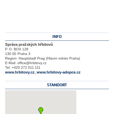
INFO
Správa pražských hřbitovů
P. O. BOX 128
130 00
Praha 3
Region:
Hauptstadt Prag (Hlavní město Praha)
E-Mail:
office@hrbitovy.cz
Tel:
+420 272 011 111
www.hrbitovy.cz
,
www.hrbitovy-adopce.cz
STANDORT