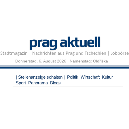
r
e
n
B
E
prag aktuell
N
U
T
Stadtmagazin | Nachrichten aus Prag und Tschechien | Jobbörse
Z
E
Donnerstag, 6. August 2026 | Namenstag: Oldřiška
R
A
| Stellenanzeige schalten |
Politik
Wirtschaft
Kultur
N
Sport
Panorama
Blogs
M
E
L
D
U
N
G
B