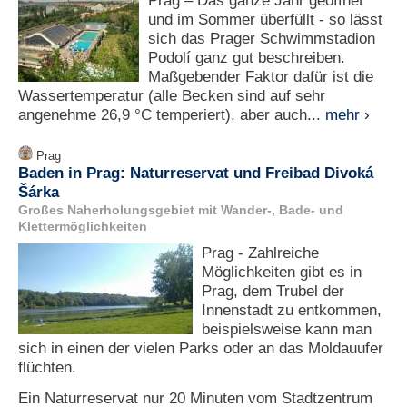
Prag – Das ganze Jahr geöffnet
und im Sommer überfüllt - so lässt
sich das Prager Schwimmstadion
Podolí ganz gut beschreiben.
Maßgebender Faktor dafür ist die
Wassertemperatur (alle Becken sind auf sehr
angenehme 26,9 °C temperiert), aber auch...
mehr ›
Prag
Baden in Prag: Naturreservat und Freibad Divoká
Šárka
Großes Naherholungsgebiet mit Wander-, Bade- und
Klettermöglichkeiten
Prag - Zahlreiche
Möglichkeiten gibt es in
Prag, dem Trubel der
Innenstadt zu entkommen,
beispielsweise kann man
sich in einen der vielen Parks oder an das Moldauufer
flüchten.
Ein Naturreservat nur 20 Minuten vom Stadtzentrum