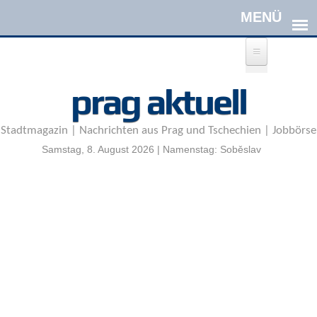
Direkt zum Inhalt
A
prag aktuell
n
m
e
Stadtmagazin | Nachrichten aus Prag und Tschechien | Jobbörse
l
d
Samstag, 8. August 2026 | Namenstag: Soběslav
e
n
|
R
e
g
i
s
t
r
i
e