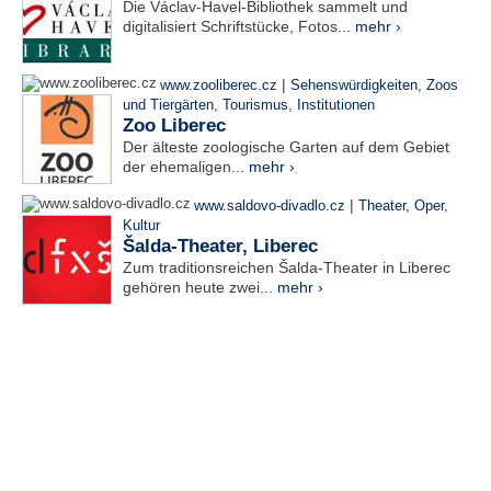
Die Václav-Havel-Bibliothek sammelt und
digitalisiert Schriftstücke, Fotos...
mehr ›
|
www.zooliberec.cz
Sehenswürdigkeiten
,
Zoos
und Tiergärten
,
Tourismus
,
Institutionen
Zoo Liberec
Der älteste zoologische Garten auf dem Gebiet
der ehemaligen...
mehr ›
|
www.saldovo-divadlo.cz
Theater, Oper
,
Kultur
Šalda-Theater, Liberec
Zum traditionsreichen Šalda-Theater in Liberec
gehören heute zwei...
mehr ›