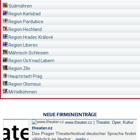
Südmähren
Region Karlsbad
Region Pardubice
Region Hochland
Region Hradec Králové
Region Liberec
Mährisch-Schlesien
Region Ústí nad Labem
Region Zlín
Hauptstadt Prag
Region Olomouc
Mittelböhmen
NEUE FIRMENEINTRÄGE
|
www.theater.cz
Theater, Oper
,
Kultur
theater.cz
Das Prager Theaterfestival deutscher Sprache findet
alljährlich im Herbst...
mehr ›