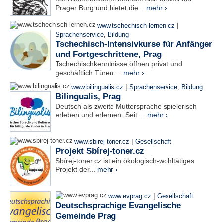
Prager Burg und bietet die...
mehr ›
|
www.tschechisch-lernen.cz
Sprachenservice
,
Bildung
Tschechisch-Intensivkurse für Anfänger
und Fortgeschrittene, Prag
Tschechischkenntnisse öffnen privat und
geschäftlich Türen....
mehr ›
|
www.bilingualis.cz
Sprachenservice
,
Bildung
Bilingualis, Prag
Deutsch als zweite Muttersprache spielerisch
erleben und erlernen: Seit ...
mehr ›
|
www.sbirej-toner.cz
Gesellschaft
Projekt Sbírej-toner.cz
Sbírej-toner.cz ist ein ökologisch-wohltätiges
Projekt der...
mehr ›
|
www.evprag.cz
Gesellschaft
Deutschsprachige Evangelische
Gemeinde Prag