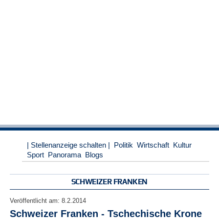
r
e
n
B
E
N
U
T
Z
E
R
A
N
M
| Stellenanzeige schalten |
Politik
Wirtschaft
Kultur
E
Sport
Panorama
Blogs
L
D
U
SCHWEIZER FRANKEN
N
G
Veröffentlicht am:
8.2.2014
Schweizer Franken - Tschechische Krone
B