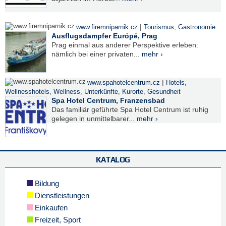
|
www.firemniparnik.cz
Tourismus
,
Gastronomie
Ausflugsdampfer Európé, Prag
Prag einmal aus anderer Perspektive erleben:
nämlich bei einer privaten...
mehr ›
|
www.spahotelcentrum.cz
Hotels
,
Wellnesshotels
,
Wellness
,
Unterkünfte
,
Kurorte
,
Gesundheit
Spa Hotel Centrum, Franzensbad
Das familiär geführte Spa Hotel Centrum ist ruhig
gelegen in unmittelbarer...
mehr ›
KATALOG
Bildung
Dienstleistungen
Einkaufen
Freizeit, Sport