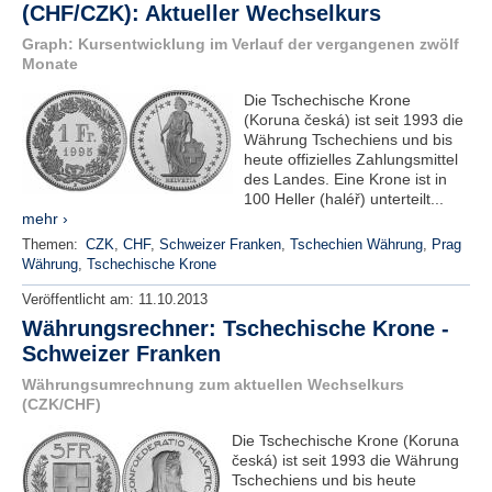
(CHF/CZK): Aktueller Wechselkurs
e
n
Graph: Kursentwicklung im Verlauf der vergangenen zwölf
u
Monate
t
z
Die Tschechische Krone
e
(Koruna česká) ist seit 1993 die
r
Währung Tschechiens und bis
n
heute offizielles Zahlungsmittel
a
des Landes. Eine Krone ist in
m
100 Heller (haléř) unterteilt...
e
mehr ›
*
Themen:
CZK
,
CHF
,
Schweizer Franken
,
Tschechien Währung
,
Prag
Währung
,
Tschechische Krone
Veröffentlicht am:
11.10.2013
P
a
Währungsrechner: Tschechische Krone -
s
Schweizer Franken
s
w
Währungsumrechnung zum aktuellen Wechselkurs
o
(CZK/CHF)
r
Die Tschechische Krone (Koruna
t
česká) ist seit 1993 die Währung
*
Tschechiens und bis heute