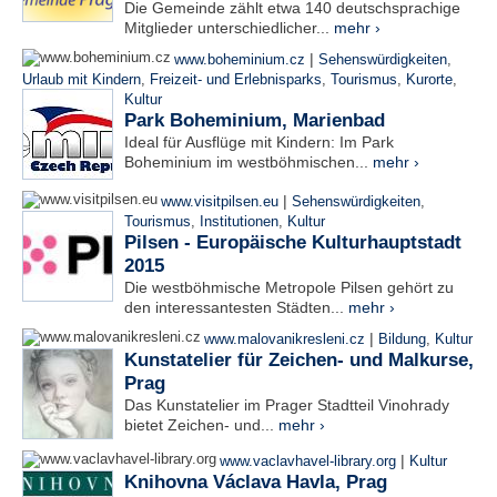
Die Gemeinde zählt etwa 140 deutschsprachige
Mitglieder unterschiedlicher...
mehr ›
|
www.boheminium.cz
Sehenswürdigkeiten
,
Urlaub mit Kindern
,
Freizeit- und Erlebnisparks
,
Tourismus
,
Kurorte
,
Kultur
Park Boheminium, Marienbad
Ideal für Ausflüge mit Kindern: Im Park
Boheminium im westböhmischen...
mehr ›
|
www.visitpilsen.eu
Sehenswürdigkeiten
,
Tourismus
,
Institutionen
,
Kultur
Pilsen - Europäische Kulturhauptstadt
2015
Die westböhmische Metropole Pilsen gehört zu
den interessantesten Städten...
mehr ›
|
www.malovanikresleni.cz
Bildung
,
Kultur
Kunstatelier für Zeichen- und Malkurse,
Prag
Das Kunstatelier im Prager Stadtteil Vinohrady
bietet Zeichen- und...
mehr ›
|
www.vaclavhavel-library.org
Kultur
Knihovna Václava Havla, Prag