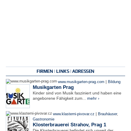
FIRMEN | LINKS | ADRESSEN
|
www.musikgarten-prag.com
Bildung
Musikgarten Prag
Kinder sind von Musik fasziniert und haben eine
angeborene Fähigkeit zum...
mehr ›
|
www.klasterni-pivovar.cz
Brauhäuser
,
Gastronomie
Klosterbrauerei Strahov, Prag 1
Die Klosterbrauerei befindet sich unweit der