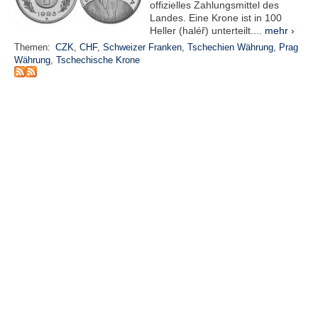
offizielles Zahlungsmittel des
Landes. Eine Krone ist in 100
N
Heller (haléř) unterteilt....
mehr ›
e
Themen:
CZK
,
CHF
,
Schweizer Franken
,
Tschechien Währung
,
Prag
u
Währung
,
Tschechische Krone
e
s
P
a
s
s
w
o
r
t
a
n
f
o
r
d
e
r
n