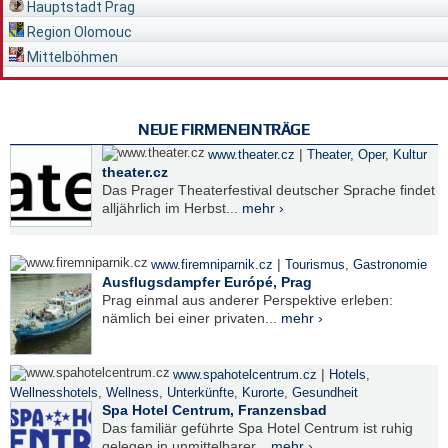
Hauptstadt Prag
Region Olomouc
Mittelböhmen
NEUE FIRMENEINTRÄGE
|
www.theater.cz
Theater, Oper
,
Kultur
theater.cz
Das Prager Theaterfestival deutscher Sprache findet
alljährlich im Herbst...
mehr ›
|
www.firemniparnik.cz
Tourismus
,
Gastronomie
Ausflugsdampfer Európé, Prag
Prag einmal aus anderer Perspektive erleben:
nämlich bei einer privaten...
mehr ›
|
www.spahotelcentrum.cz
Hotels
,
Wellnesshotels
,
Wellness
,
Unterkünfte
,
Kurorte
,
Gesundheit
Spa Hotel Centrum, Franzensbad
Das familiär geführte Spa Hotel Centrum ist ruhig
gelegen in unmittelbarer...
mehr ›