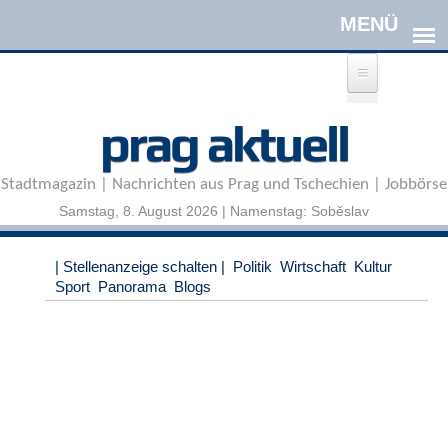
Direkt zum Inhalt
A
prag aktuell
n
m
e
Stadtmagazin | Nachrichten aus Prag und Tschechien | Jobbörse
l
d
Samstag, 8. August 2026 | Namenstag: Soběslav
e
n
|
| Stellenanzeige schalten |
Politik
Wirtschaft
Kultur
R
Sport
Panorama
Blogs
e
g
i
s
t
r
i
e