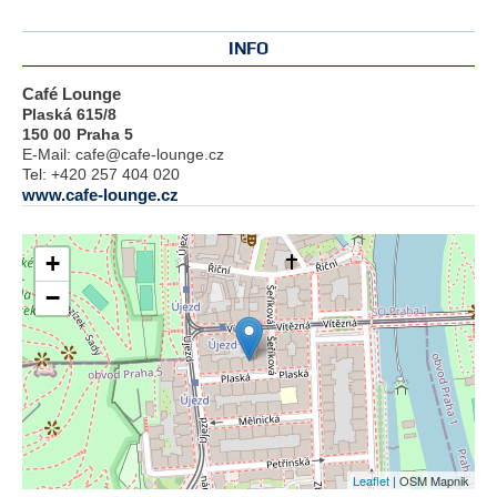
INFO
Café Lounge
Plaská 615/8
150 00
Praha 5
E-Mail:
cafe@cafe-lounge.cz
Tel:
+420 257 404 020
www.cafe-lounge.cz
+
−
Leaflet
| OSM Mapnik