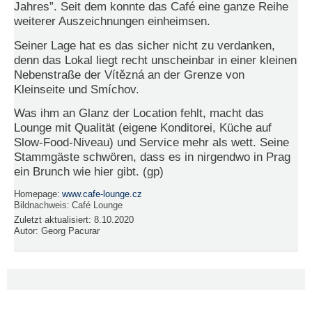
Jahres”. Seit dem konnte das Café eine ganze Reihe
weiterer Auszeichnungen einheimsen.
N
e
Seiner Lage hat es das sicher nicht zu verdanken,
u
denn das Lokal liegt recht unscheinbar in einer kleinen
e
s
Nebenstraße der Vítězná an der Grenze von
P
Kleinseite und Smíchov.
a
s
Was ihm an Glanz der Location fehlt, macht das
s
Lounge mit Qualität (eigene Konditorei, Küche auf
w
Slow-Food-Niveau) und Service mehr als wett. Seine
o
Stammgäste schwören, dass es in nirgendwo in Prag
r
ein Brunch wie hier gibt. (gp)
t
a
Homepage:
www.cafe-lounge.cz
n
Bildnachweis:
Café Lounge
f
Zuletzt aktualisiert:
8.10.2020
o
Autor:
Georg Pacurar
r
d
e
r
n