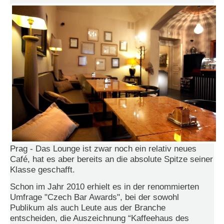
e
n
u
t
z
e
r
n
a
m
e
*
P
a
Prag - Das Lounge ist zwar noch ein relativ neues
s
Café, hat es aber bereits an die absolute Spitze seiner
s
Klasse geschafft.
w
o
Schon im Jahr 2010 erhielt es in der renommierten
r
Umfrage "Czech Bar Awards", bei der sowohl
t
Publikum als auch Leute aus der Branche
*
entscheiden, die Auszeichnung “Kaffeehaus des