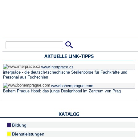
Suche
Suchformular
AKTUELLE LINK-TIPPS
www.interprace.cz
interpráce - die deutsch-tschechische Stellenbörse für Fachkräfte und
Personal aus Tschechien
www.bohemprague.com
Bohem Prague Hotel: das junge Designhotel im Zentrum von Prag
KATALOG
Bildung
Dienstleistungen