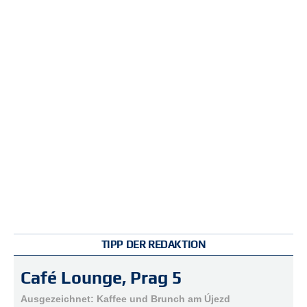
r
e
n
B
E
N
U
T
Z
E
R
A
N
M
E
L
D
TIPP DER REDAKTION
U
N
Café Lounge, Prag 5
G
Ausgezeichnet: Kaffee und Brunch am Újezd
B