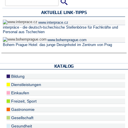
Suche
Suchformular
AKTUELLE LINK-TIPPS
www.interprace.cz
interpráce - die deutsch-tschechische Stellenbörse für Fachkräfte und
Personal aus Tschechien
www.bohemprague.com
Bohem Prague Hotel: das junge Designhotel im Zentrum von Prag
KATALOG
Bildung
Dienstleistungen
Einkaufen
Freizeit, Sport
Gastronomie
Gesellschaft
Gesundheit