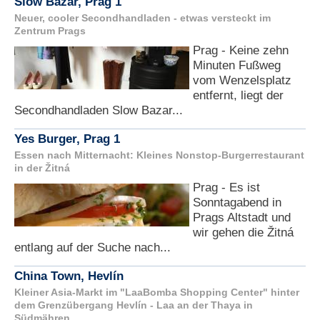
Slow Bazar, Prag 1
Neuer, cooler Secondhandladen - etwas versteckt im
Zentrum Prags
Prag - Keine zehn
Minuten Fußweg
vom Wenzelsplatz
entfernt, liegt der
Secondhandladen Slow Bazar...
Yes Burger, Prag 1
Essen nach Mitternacht: Kleines Nonstop-Burgerrestaurant
in der Žitná
Prag - Es ist
Sonntagabend in
Prags Altstadt und
wir gehen die Žitná
entlang auf der Suche nach...
China Town, Hevlín
Kleiner Asia-Markt im "LaaBomba Shopping Center" hinter
dem Grenzübergang Hevlín - Laa an der Thaya in
Südmähren