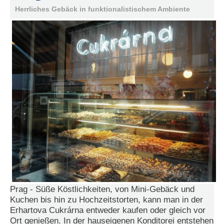
e
Herrliches Gebäck in funktionalistischem Ambiente
n
u
t
z
e
r
n
a
m
e
*
P
a
s
s
w
o
Prag - Süße Köstlichkeiten, von Mini-Gebäck und
r
Kuchen bis hin zu Hochzeitstorten, kann man in der
t
Erhartova Cukrárna entweder kaufen oder gleich vor
*
Ort genießen. In der hauseigenen Konditorei entstehen