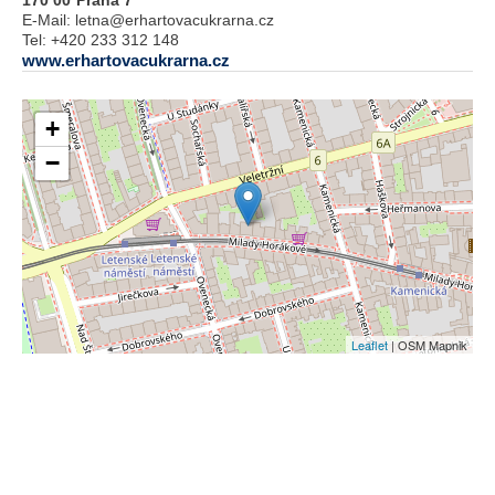
170 00
Praha 7
E-Mail:
letna@erhartovacukrarna.cz
Tel:
+420 233 312 148
www.erhartovacukrarna.cz
+
−
Leaflet
| OSM Mapnik