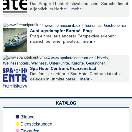
Das Prager Theaterfestival deutscher Sprache findet
alljährlich im Herbst...
mehr ›
|
www.firemniparnik.cz
Tourismus
,
Gastronomie
Ausflugsdampfer Európé, Prag
Prag einmal aus anderer Perspektive erleben:
nämlich bei einer privaten...
mehr ›
|
www.spahotelcentrum.cz
Hotels
,
Wellnesshotels
,
Wellness
,
Unterkünfte
,
Kurorte
,
Gesundheit
Spa Hotel Centrum, Franzensbad
Das familiär geführte Spa Hotel Centrum ist ruhig
gelegen in unmittelbarer...
mehr ›
KATALOG
Bildung
Dienstleistungen
Einkaufen