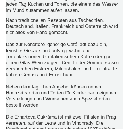
jeden Tag Kuchen und Torten, die einem das Wasser
N
im Mund zusammenlaufen lassen.
e
Nach traditionellen Rezepten aus Tschechien,
u
e
Deutschland, Italien, Frankreich und Österreich wird
s
hier alles von Hand gemacht.
P
a
Das zur Konditorei gehörige Café lädt dazu ein,
s
feinstes Gebäck und außergewöhnliche
s
Tortenkreationen bei italienischem Kaffe oder gar
w
o
einem Glas Wein zu genießen. In der Sommersaison
r
versprechen Eiskrem, Milchshakes und Fruchtsäfte
t
kühlen Genuss und Erfrischung.
a
n
Neben dem täglichen Angebot können neben
f
Hochzeitstorten und Torten für Kinder nach eigenen
o
r
Vorstellungen und Wünschen auch Spezialtorten
d
bestellt werden.
e
r
Die Erhartova Cukrárna ist mit zwei Filialen in Prag
n
vertreten, auf der Letná und in Vinohrady. Die