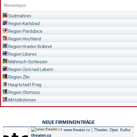
Reisetipps
Südmähren
Region Karlsbad
Region Pardubice
Region Hochland
Region Hradec Králové
Region Liberec
Mährisch-Schlesien
Region Ústí nad Labem
Region Zlín
Hauptstadt Prag
Region Olomouc
Mittelböhmen
NEUE FIRMENEINTRÄGE
|
www.theater.cz
Theater, Oper
,
Kultur
theater.cz