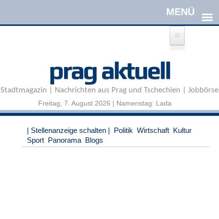
Direkt zum Inhalt
A
prag aktuell
n
m
e
Stadtmagazin | Nachrichten aus Prag und Tschechien | Jobbörse
l
d
Freitag, 7. August 2026 | Namenstag: Lada
e
n
|
| Stellenanzeige schalten |
Politik
Wirtschaft
Kultur
R
Sport
Panorama
Blogs
e
g
i
s
t
r
i
e