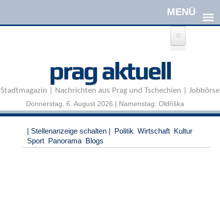
Direkt zum Inhalt
A
prag aktuell
n
m
e
Stadtmagazin | Nachrichten aus Prag und Tschechien | Jobbörse
l
d
Donnerstag, 6. August 2026 | Namenstag: Oldřiška
e
n
|
| Stellenanzeige schalten |
Politik
Wirtschaft
Kultur
R
Sport
Panorama
Blogs
e
g
i
s
t
r
i
e