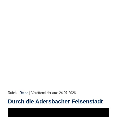
r
e
n
B
E
N
U
T
Z
E
R
A
N
M
E
L
D
|
Rubrik:
Reise
Veröffentlicht am:
24.07.2026
U
Durch die Adersbacher Felsenstadt
N
G
B