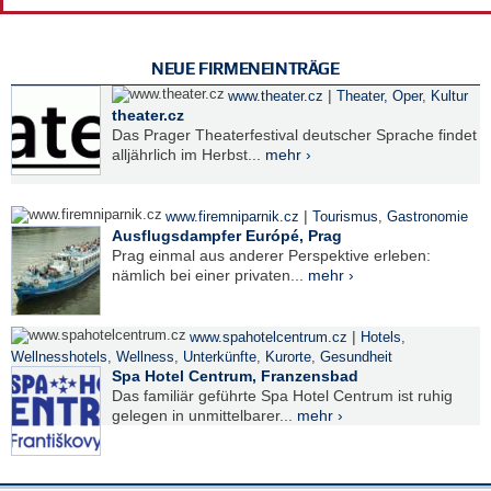
NEUE FIRMENEINTRÄGE
|
www.theater.cz
Theater, Oper
,
Kultur
theater.cz
Das Prager Theaterfestival deutscher Sprache findet
alljährlich im Herbst...
mehr ›
|
www.firemniparnik.cz
Tourismus
,
Gastronomie
Ausflugsdampfer Európé, Prag
Prag einmal aus anderer Perspektive erleben:
nämlich bei einer privaten...
mehr ›
|
www.spahotelcentrum.cz
Hotels
,
Wellnesshotels
,
Wellness
,
Unterkünfte
,
Kurorte
,
Gesundheit
Spa Hotel Centrum, Franzensbad
Das familiär geführte Spa Hotel Centrum ist ruhig
gelegen in unmittelbarer...
mehr ›