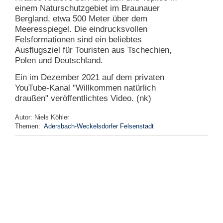
einem Naturschutzgebiet im Braunauer
N
Bergland, etwa 500 Meter über dem
e
Meeresspiegel. Die eindrucksvollen
u
Felsformationen sind ein beliebtes
e
Ausflugsziel für Touristen aus Tschechien,
s
Polen und Deutschland.
P
a
Ein im Dezember 2021 auf dem privaten
s
YouTube-Kanal "Willkommen natürlich
s
w
draußen" veröffentlichtes Video. (nk)
o
r
Autor:
Niels Köhler
t
Themen:
Adersbach-Weckelsdorfer Felsenstadt
a
n
f
o
r
d
e
r
n