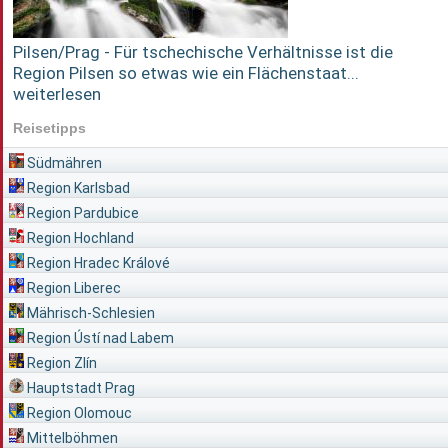
Pilsen/Prag - Für tschechische Verhältnisse ist die
Region Pilsen so etwas wie ein Flächenstaat...
weiterlesen
Reisetipps
Südmähren
Region Karlsbad
Region Pardubice
Region Hochland
Region Hradec Králové
Region Liberec
Mährisch-Schlesien
Region Ústí nad Labem
Region Zlín
Hauptstadt Prag
Region Olomouc
Mittelböhmen