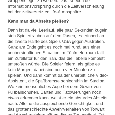
Gruppensieger zu werden. Das ist eben der
Informationsvorsprung durch die Zeitverschiebung
bei der zeitversetzten life-Atmosphäre.
Kann man da Abseits pfeifen?
Dann ist da viel Leerlauf, alle paar Sekunden kugeln
sich Spielertrauben auf dem Rasen, es erinnert an
die zweite Hälfte des Spiels USA gegen Australien.
Ganz am Ende geht es noch mal rund, aus einer
unübersichtlichen Situation im Fünfmeterraum fällt
ein Zufallstor für den Iran, das die Tabelle komplett
umstoßen würde. Die Spieler feiern, als gäbe es
kein Morgen, dabei sind noch vier Minuten zu
spielen. Und dann kommt da der unerbittliche Video-
Assistent, die Spaßbremse schlechthin im Stadion.
Wo kein menschliches Auge bei dem Gewirr von
Fußballschuhen, Bärten und Tätowierungen noch
etwas erkennen kann, weist er ein absurdes Abseits
nach. Alleine die ausgleichende Gerechtigkeit und
das grottenschlechte Abwehrverhalten von Torwart
und Abwehrspielern hätten dieses Tor verdient. Tut