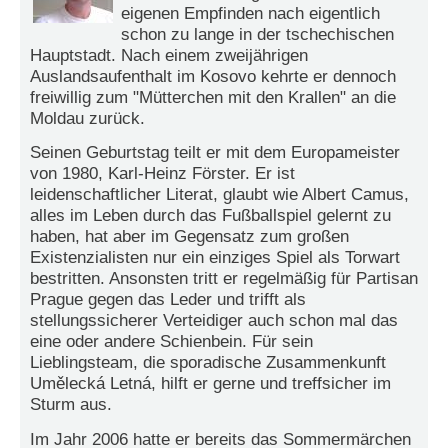
r
eigenen Empfinden nach eigentlich
e
schon zu lange in der tschechischen
n
Hauptstadt. Nach einem zweijährigen
Auslandsaufenthalt im Kosovo kehrte er dennoch
B
freiwillig zum "Mütterchen mit den Krallen" an die
E
Moldau zurück.
N
U
Seinen Geburtstag teilt er mit dem Europameister
T
von 1980, Karl-Heinz Förster. Er ist
Z
leidenschaftlicher Literat, glaubt wie Albert Camus,
E
alles im Leben durch das Fußballspiel gelernt zu
R
haben, hat aber im Gegensatz zum großen
A
Existenzialisten nur ein einziges Spiel als Torwart
N
bestritten. Ansonsten tritt er regelmäßig für Partisan
M
Prague gegen das Leder und trifft als
E
stellungssicherer Verteidiger auch schon mal das
L
eine oder andere Schienbein. Für sein
D
Lieblingsteam, die sporadische Zusammenkunft
U
Umělecká Letná, hilft er gerne und treffsicher im
N
Sturm aus.
G
Im Jahr 2006 hatte er bereits das Sommermärchen
B