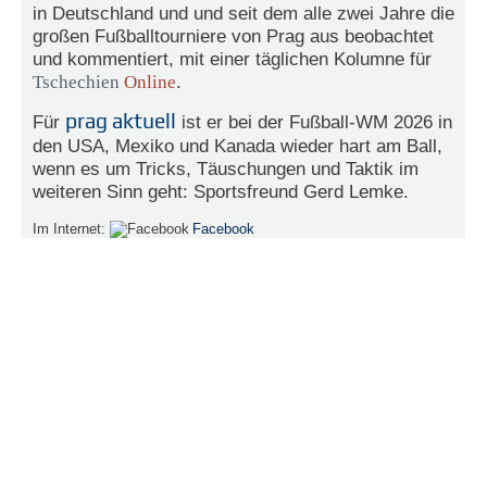
in Deutschland und und seit dem alle zwei Jahre die
e
großen Fußballtourniere von Prag aus beobachtet
n
und kommentiert, mit einer täglichen Kolumne für
u
t
Tschechien
Online
.
z
e
prag aktuell
Für
ist er bei der Fußball-WM 2026 in
r
den USA, Mexiko und Kanada wieder hart am Ball,
n
wenn es um Tricks, Täuschungen und Taktik im
a
weiteren Sinn geht: Sportsfreund Gerd Lemke.
m
e
Im Internet:
Facebook
*
P
a
s
s
w
o
r
t
*