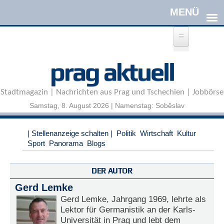
Direkt zum Inhalt
A
prag aktuell
n
m
e
Stadtmagazin | Nachrichten aus Prag und Tschechien | Jobbörse
l
d
Samstag, 8. August 2026 | Namenstag: Soběslav
e
n
|
| Stellenanzeige schalten |
Politik
Wirtschaft
Kultur
R
Sport
Panorama
Blogs
e
g
i
DER AUTOR
s
Gerd Lemke
t
r
Gerd Lemke, Jahrgang 1969, lehrte als
i
Lektor für Germanistik an der Karls-
e
Universität in Prag und lebt dem