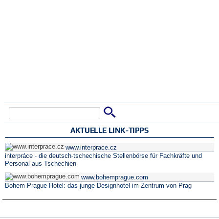
Suche
Suchformular
AKTUELLE LINK-TIPPS
www.interprace.cz
interpráce - die deutsch-tschechische Stellenbörse für Fachkräfte und
Personal aus Tschechien
www.bohemprague.com
Bohem Prague Hotel: das junge Designhotel im Zentrum von Prag