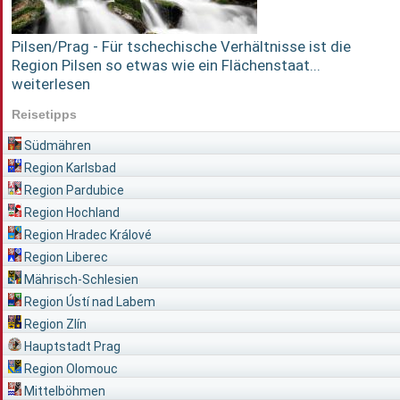
Pilsen/Prag - Für tschechische Verhältnisse ist die
Region Pilsen so etwas wie ein Flächenstaat...
weiterlesen
Reisetipps
Südmähren
Region Karlsbad
Region Pardubice
Region Hochland
Region Hradec Králové
Region Liberec
Mährisch-Schlesien
Region Ústí nad Labem
Region Zlín
Hauptstadt Prag
Region Olomouc
Mittelböhmen