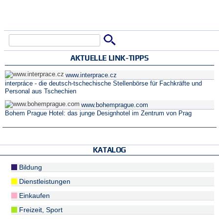
Suche
Suchformular
AKTUELLE LINK-TIPPS
www.interprace.cz
interpráce - die deutsch-tschechische Stellenbörse für Fachkräfte und
Personal aus Tschechien
www.bohemprague.com
Bohem Prague Hotel: das junge Designhotel im Zentrum von Prag
KATALOG
Bildung
Dienstleistungen
Einkaufen
Freizeit, Sport