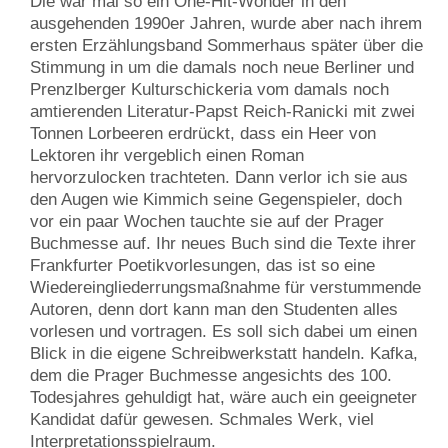
Die war mal so ein One-Hit-Wonder in den
ausgehenden 1990er Jahren, wurde aber nach ihrem
ersten Erzählungsband Sommerhaus später über die
Stimmung in um die damals noch neue Berliner und
Prenzlberger Kulturschickeria vom damals noch
amtierenden Literatur-Papst Reich-Ranicki mit zwei
Tonnen Lorbeeren erdrückt, dass ein Heer von
Lektoren ihr vergeblich einen Roman
hervorzulocken trachteten. Dann verlor ich sie aus
den Augen wie Kimmich seine Gegenspieler, doch
vor ein paar Wochen tauchte sie auf der Prager
Buchmesse auf. Ihr neues Buch sind die Texte ihrer
Frankfurter Poetikvorlesungen, das ist so eine
Wiedereingliederrungsmaßnahme für verstummende
Autoren, denn dort kann man den Studenten alles
vorlesen und vortragen. Es soll sich dabei um einen
Blick in die eigene Schreibwerkstatt handeln. Kafka,
dem die Prager Buchmesse angesichts des 100.
Todesjahres gehuldigt hat, wäre auch ein geeigneter
Kandidat dafür gewesen. Schmales Werk, viel
Interpretationsspielraum.