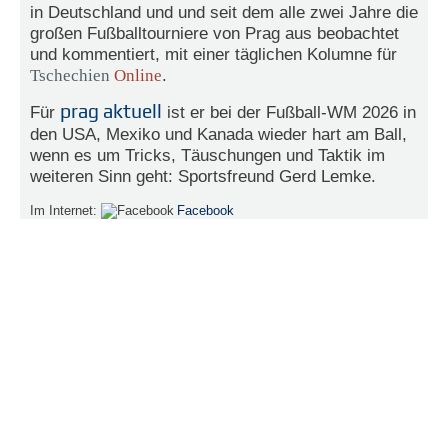
in Deutschland und und seit dem alle zwei Jahre die
e
großen Fußballtourniere von Prag aus beobachtet
n
und kommentiert, mit einer täglichen Kolumne für
u
t
Tschechien
Online
.
z
e
prag aktuell
Für
ist er bei der Fußball-WM 2026 in
r
den USA, Mexiko und Kanada wieder hart am Ball,
n
wenn es um Tricks, Täuschungen und Taktik im
a
weiteren Sinn geht: Sportsfreund Gerd Lemke.
m
e
Im Internet:
Facebook
*
P
a
s
s
w
o
r
t
*