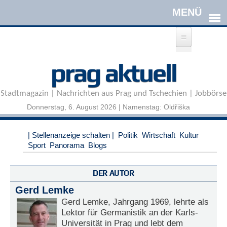
Direkt zum Inhalt
A
prag aktuell
n
m
e
Stadtmagazin | Nachrichten aus Prag und Tschechien | Jobbörse
l
d
Donnerstag, 6. August 2026 | Namenstag: Oldřiška
e
n
|
| Stellenanzeige schalten |
Politik
Wirtschaft
Kultur
R
Sport
Panorama
Blogs
e
g
i
DER AUTOR
s
Gerd Lemke
t
r
Gerd Lemke, Jahrgang 1969, lehrte als
i
Lektor für Germanistik an der Karls-
e
Universität in Prag und lebt dem