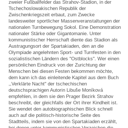
zweier Fußballfelder das Strahov-Stadion, in der
Tschechoslowakischen Republik der
Zwischenkriegszeit erbaut, zum Zwecke
landesweiter sportlicher Massenveranstaltungen der
nationalen Turnbewegung Sokol. Eine Demonstration
nationaler Stärke oder Gigantomanie. Unter
kommunistischer Herrschaft diente das Stadion als
Austragungsort der Spartakiaden, den an die
Olympiade angelehnten Sport- und Turnfesten in den
sozialistischen Ländern des ''Ostblocks''. Wer einen
persönlichen Eindruck von der Zurichtung der
Menschen bei diesen Festen bekommen möchte,
dem kann ich das einleitende Kapitel aus dem Buch
,,Verklärte Nacht'' der tschechischen
deutschsprachigen Autorin Libuše Moníková
empfehlen, in dem sie den Prager Bezirk Strahov
beschreibt, der gleichfalls der Ort ihrer Kindheit ist.
Sie wendet den autobiographischen Blick schnell
auch auf die politisch-historische Seite des
Stadtteils, indem sie von den Spartakiaden erzählt,
bei denen unter kommunistischen Vorzeichen die