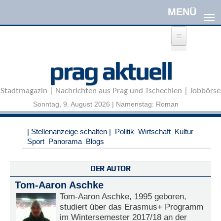
Direkt zum Inhalt
A
prag aktuell
n
m
e
Stadtmagazin | Nachrichten aus Prag und Tschechien | Jobbörse
l
d
Sonntag, 9. August 2026 | Namenstag: Roman
e
n
|
| Stellenanzeige schalten |
Politik
Wirtschaft
Kultur
R
Sport
Panorama
Blogs
e
g
i
DER AUTOR
s
Tom-Aaron Aschke
t
r
Tom-Aaron Aschke, 1995 geboren,
i
studiert über das Erasmus+ Programm
e
im Wintersemester 2017/18 an der