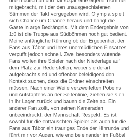
unermüdlich an und hat sogar eine eigene Trommel
mitgebracht, mit der den unausgeschlafenen
Stimmen der Takt vorgegeben wird. Olympia spielt
sich Chance um Chance heraus und bringt die
Gäste in arge Bedrängnis. Mit dem Endergebnis von
1:0 ist die Truppe aus Südböhmen noch gut bedient.
Meine anfängliche Rührung ob der Ergebenheit der
Fans aus Tábor und ihres unermüdlichen Einsatzes
verpufft jedoch schnell. Zwei besonders wütende
Fans wollen ihre Spieler nach der Niederlage auf
dem Platz zur Rede stellen, wobei sie derart
aufgebracht sind und offenbar beleidigend den
Kontakt suchen, dass die Ordner einschreiten
müssen. Nach einer Weile verzweifelten Pöbelns
und Aufstapfens an der Seitenlinie, ziehen sie sich
in ihr Lager zurück und bauen die Zelte ab. Ein
anderer Fan zollt, von seinen Kameraden
unbeeindruckt, der Mannschaft Respekt. Es ist
sowohl für die enttäuschten Spieler als auch für die
Fans aus Tábor ein trauriges Ende der Hinrunde und
führt mir vor Augen, wie eng beieinander im Fußball