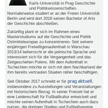
r
Karls-Universität in Prag Geschichte
e
und Politikwissenschaften.
n
Normalerweise studiert er an der Freien Universität
Berlin und wird dort 2018 seinen Bachelor of Arts
B
der Geschichte abschließen.
E
N
Zukünftig plant er sich im Rahmen eines
U
Masterstudiums auf die Geschichte und Politik
T
Ostmitteleuropas zu konzentrieren. Seit seinem
Z
einjährigen Freiwilligenaufenthalt in Warschau
E
2013/14 beherrscht er die polnische Sprache und
R
interessiert sich für die Vergangenheit und das
A
Zeitgeschehen Polens. Mit dem Aufenthalt in
N
Tschechien möchte er sich mit dem Nachbarland der
M
ihm bereits vertrauten Staaten näher beschäftigen.
E
L
prag aktuell
Seit Oktober 2017 schreibt er für
,
D
insbesondere zu Ausstellungen und Veranstaltungen
U
mit historischem Bezug. In seiner Freizeit hat er
N
eine Leidenschaft für Fußballkultur entwickelt und
G
möchte seinen Aufenthalt in Tschechien auch dazu
nutzen, die dortigen Stadien und Fußballvereine
B