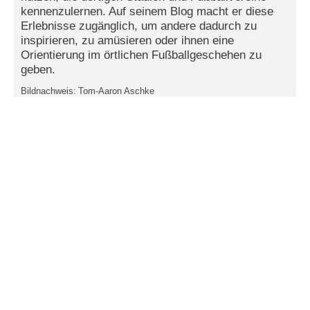
kennenzulernen. Auf seinem Blog macht er diese
e
n
Erlebnisse zugänglich, um andere dadurch zu
u
inspirieren, zu amüsieren oder ihnen eine
t
Orientierung im örtlichen Fußballgeschehen zu
z
geben.
e
r
Bildnachweis:
Tom-Aaron Aschke
n
a
m
e
*
P
a
s
s
w
o
r
t
*