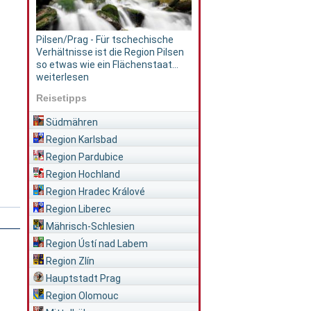
Pilsen/Prag - Für tschechische
Verhältnisse ist die Region Pilsen
so etwas wie ein Flächenstaat...
weiterlesen
Reisetipps
Südmähren
Region Karlsbad
Region Pardubice
Region Hochland
Region Hradec Králové
Region Liberec
Mährisch-Schlesien
Region Ústí nad Labem
Region Zlín
Hauptstadt Prag
Region Olomouc