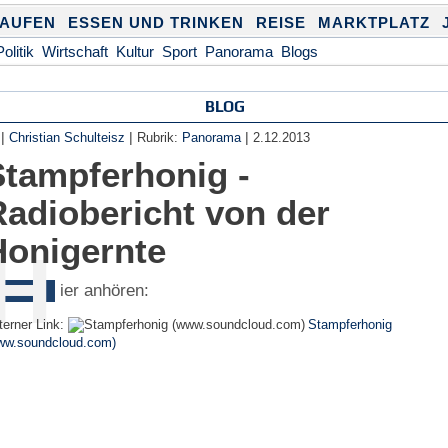
KAUFEN
ESSEN UND TRINKEN
REISE
MARKTPLATZ
Politik
Wirtschaft
Kultur
Sport
Panorama
Blogs
BLOG
|
|
|
Christian Schulteisz
Rubrik:
Panorama
2.12.2013
Stampferhonig -
Radiobericht von der
Honigernte
H
ier anhören:
terner Link:
Stampferhonig
ww.soundcloud.com)