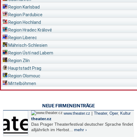
Region Karlsbad
Region Pardubice
Region Hochland
Region Hradec Králové
Region Liberec
Mährisch-Schlesien
Region Ústí nad Labem
Region Zlín
Hauptstadt Prag
Region Olomouc
Mittelböhmen
NEUE FIRMENEINTRÄGE
|
www.theater.cz
Theater, Oper
,
Kultur
theater.cz
Das Prager Theaterfestival deutscher Sprache findet
alljährlich im Herbst...
mehr ›