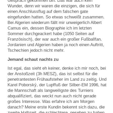
Gespräch gekommen bin. Das war auch kein
Wunder, denn wir waren die einzigen, die sich für
einen Anschlussflug auf dem falschen gate
eingefunden hatten. So etwas schweißt zusammen.
Bei Algerien wiederum fällt mir unweigerlich Albert
Camus ein, dessen Biographie ich im letzten
Sommer durchgeackert habe (1050 Seiten auf
Französisch), der war auch ein großer Fußballfan.
Jordanien und Algerien haben ja noch einen Auftritt,
Tschechien jedoch nicht mehr.
Jemand schaut nachts zu
Ist egal, das sieht eh keiner, denke ich mir noch, bei
der Anstoßzeit (3h MESZ), das ist selbst für die
penetrantesten Frühaufsteher im Land zu zeitig. Und
Karel Poborský, der Lupffuß der Silber-EM 1996, hat
die Mannschaft als langweiligste des Turniers
abqualifiziert, das weckt nun auch nicht gerade
großes Interesse. Was erfahre ich am Morgen
danach? Meine erste Kundin bekennt sich dazu, die
zweite Halbzeit, die schlechtere, gesehen zu haben.