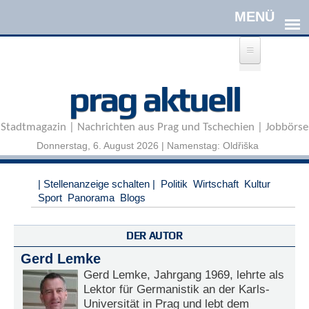
Direkt zum Inhalt
A
prag aktuell
n
m
e
Stadtmagazin | Nachrichten aus Prag und Tschechien | Jobbörse
l
d
Donnerstag, 6. August 2026 | Namenstag: Oldřiška
e
n
|
| Stellenanzeige schalten |
Politik
Wirtschaft
Kultur
R
Sport
Panorama
Blogs
e
g
i
DER AUTOR
s
Gerd Lemke
t
r
Gerd Lemke, Jahrgang 1969, lehrte als
i
Lektor für Germanistik an der Karls-
e
Universität in Prag und lebt dem