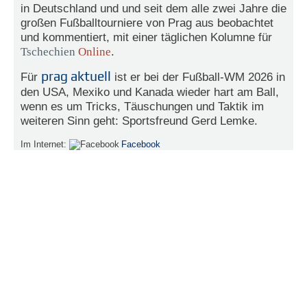
in Deutschland und und seit dem alle zwei Jahre die
e
großen Fußballtourniere von Prag aus beobachtet
n
und kommentiert, mit einer täglichen Kolumne für
u
t
Tschechien
Online
.
z
e
prag aktuell
Für
ist er bei der Fußball-WM 2026 in
r
den USA, Mexiko und Kanada wieder hart am Ball,
n
wenn es um Tricks, Täuschungen und Taktik im
a
weiteren Sinn geht: Sportsfreund Gerd Lemke.
m
e
Im Internet:
Facebook
*
P
a
s
s
w
o
r
t
*