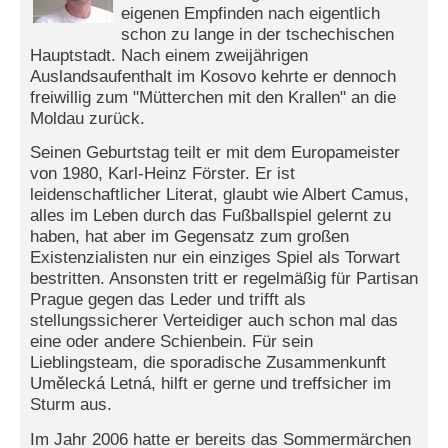
r
eigenen Empfinden nach eigentlich
e
schon zu lange in der tschechischen
n
Hauptstadt. Nach einem zweijährigen
Auslandsaufenthalt im Kosovo kehrte er dennoch
B
freiwillig zum "Mütterchen mit den Krallen" an die
E
Moldau zurück.
N
U
Seinen Geburtstag teilt er mit dem Europameister
T
von 1980, Karl-Heinz Förster. Er ist
Z
leidenschaftlicher Literat, glaubt wie Albert Camus,
E
alles im Leben durch das Fußballspiel gelernt zu
R
haben, hat aber im Gegensatz zum großen
A
Existenzialisten nur ein einziges Spiel als Torwart
N
bestritten. Ansonsten tritt er regelmäßig für Partisan
M
Prague gegen das Leder und trifft als
E
stellungssicherer Verteidiger auch schon mal das
L
eine oder andere Schienbein. Für sein
D
Lieblingsteam, die sporadische Zusammenkunft
U
Umělecká Letná, hilft er gerne und treffsicher im
N
Sturm aus.
G
Im Jahr 2006 hatte er bereits das Sommermärchen
B