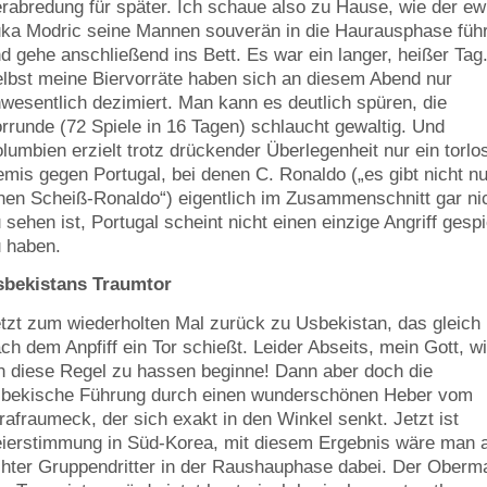
rabredung für später. Ich schaue also zu Hause, wie der ew
ka Modric seine Mannen souverän in die Haurausphase führ
d gehe anschließend ins Bett. Es war ein langer, heißer Tag
lbst meine Biervorräte haben sich an diesem Abend nur
wesentlich dezimiert. Man kann es deutlich spüren, die
rrunde (72 Spiele in 16 Tagen) schlaucht gewaltig. Und
lumbien erzielt trotz drückender Überlegenheit nur ein torlo
mis gegen Portugal, bei denen C. Ronaldo („es gibt nicht nu
nen Scheiß-Ronaldo“) eigentlich im Zusammenschnitt gar ni
 sehen ist, Portugal scheint nicht einen einzige Angriff gespi
 haben.
sbekistans Traumtor
tzt zum wiederholten Mal zurück zu Usbekistan, das gleich
ch dem Anpfiff ein Tor schießt. Leider Abseits, mein Gott, w
h diese Regel zu hassen beginne! Dann aber doch die
bekische Führung durch einen wunderschönen Heber vom
rafraumeck, der sich exakt in den Winkel senkt. Jetzt ist
ierstimmung in Süd-Korea, mit diesem Ergebnis wäre man 
hter Gruppendritter in der Raushauphase dabei. Der Oberm