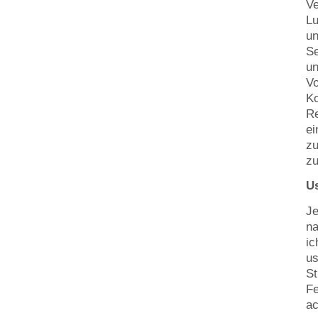
Ve
Lu
un
Se
un
Vo
Ko
Re
ei
zu
zu
U
Je
na
ic
us
St
Fe
ac