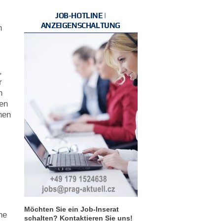
JOB-HOTLINE |
ANZEIGENSCHALTUNG
n
,
r
n
ren
nen
Möchten Sie ein Job-Inserat
ne
schalten? Kontaktieren Sie uns!