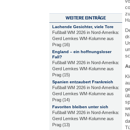
vo
co
zu
WEITERE EINTRÄGE
Ha
Lachende Gesichter, viele Tore
De
Fußball WM 2026 in Nord-Amerika:
dr
Gerd Lemkes WM-Kolumne aus
Ur
Prag (16)
un
England – ein hoffnungsloser
sc
Fall?
Fußball WM 2026 in Nord-Amerika:
A
Gerd Lemkes WM-Kolumne aus
Prag (15)
Kl
Spanien entzaubert Frankreich
a
Fußball WM 2026 in Nord-Amerika:
ge
Gerd Lemkes WM-Kolumne aus
üb
Prag (14)
sp
Favoriten bleiben unter sich
we
Fußball WM 2026 in Nord-Amerika:
Ni
Gerd Lemkes WM-Kolumne aus
da
Prag (13)
Tü