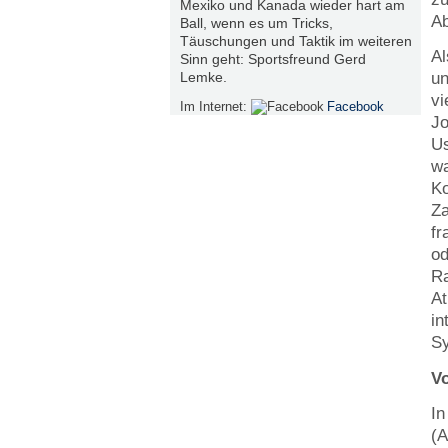
Mexiko und Kanada wieder hart am
Ab
Ball, wenn es um Tricks,
Täuschungen und Taktik im weiteren
Al
Sinn geht: Sportsfreund Gerd
Lemke.
un
vi
Im Internet:
Facebook
Jo
Us
wa
Ko
Za
fr
od
Ra
At
in
Sy
V
In
(A