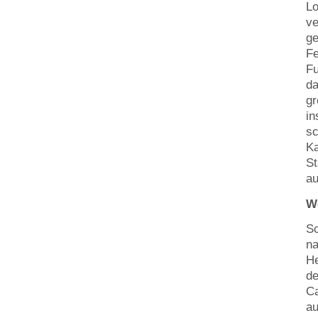
Lo
ve
ge
Fe
Fu
da
gr
in
sc
Ka
St
au
W
Sc
na
He
de
Ca
au