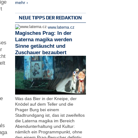
ige
mehr ›
t
.
NEUE TIPPS DER REDAKTION
www.laterna.cz
Magisches Prag: In der
Laterna magika werden
ses
Sinne getäuscht und
r
Zuschauer bezaubert
cht
elt
ie
Was das Bier in der Kneipe, der
Knödel auf dem Teller und die
Prager Burg bei einem
Stadtrundgang ist, das ist zweifellos
die Laterna magika im Bereich
als
Abendunterhaltung und Kultur:
nämlich ein Programmpunkt, ohne
aga
den einem Prag-Besucher defintiv