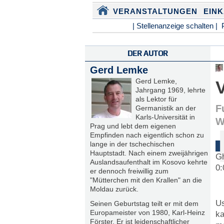
VERANSTALTUNGEN
EIN
| Stellenanzeige schalten |
DER AUTOR
Gerd Lemke
Gerd Lemke,
Jahrgang 1969, lehrte
als Lektor für
F
Germanistik an der
Karls-Universität in
W
Prag und lebt dem eigenen
Empfinden nach eigentlich schon zu
lange in der tschechischen
Hauptstadt. Nach einem zweijährigen
Gh
Auslandsaufenthalt im Kosovo kehrte
0:
er dennoch freiwillig zum
"Mütterchen mit den Krallen" an die
Moldau zurück.
Us
Seinen Geburtstag teilt er mit dem
Europameister von 1980, Karl-Heinz
ka
Förster. Er ist leidenschaftlicher