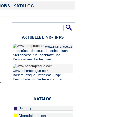
JOBS
KATALOG
Suche
Suchformular
AKTUELLE LINK-TIPPS
www.interprace.cz
interpráce - die deutsch-tschechische
Stellenbörse für Fachkräfte und
s
Personal aus Tschechien
www.bohemprague.com
Bohem Prague Hotel: das junge
Designhotel im Zentrum von Prag
al
KATALOG
Bildung
Dienstleistungen