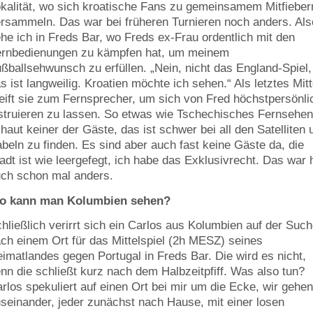
kalität, wo sich kroatische Fans zu gemeinsamem Mitfieber
rsammeln. Das war bei früheren Turnieren noch anders. Als
he ich in Freds Bar, wo Freds ex-Frau ordentlich mit den
rnbedienungen zu kämpfen hat, um meinem
ßballsehwunsch zu erfüllen. „Nein, nicht das England-Spiel,
s ist langweilig. Kroatien möchte ich sehen.“ Als letztes Mitt
eift sie zum Fernsprecher, um sich von Fred höchstpersönli
struieren zu lassen. So etwas wie Tschechisches Fernsehe
haut keiner der Gäste, das ist schwer bei all den Satelliten 
beln zu finden. Es sind aber auch fast keine Gäste da, die
adt ist wie leergefegt, ich habe das Exklusivrecht. Das war 
ch schon mal anders.
o kann man Kolumbien sehen?
hließlich verirrt sich ein Carlos aus Kolumbien auf der Suc
ch einem Ort für das Mittelspiel (2h MESZ) seines
imatlandes gegen Portugal in Freds Bar. Die wird es nicht,
nn die schließt kurz nach dem Halbzeitpfiff. Was also tun?
rlos spekuliert auf einen Ort bei mir um die Ecke, wir gehe
seinander, jeder zunächst nach Hause, mit einer losen