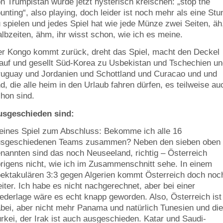
n Trumpistan würde jetzt hysterisch kreischen: „stop the
unting“, also playing, doch leider ist noch mehr als eine St
 spielen und jedes Spiel hat wie jede Münze zwei Seiten, äh
lbzeiten, ähm, ihr wisst schon, wie ich es meine.
r Kongo kommt zurück, dreht das Spiel, macht den Deckel
auf und gesellt Süd-Korea zu Usbekistan und Tschechien u
uguay und Jordanien und Schottland und Curacao und und
d, die alle heim in den Urlaub fahren dürfen, es teilweise au
hon sind.
usgeschieden sind:
eines Spiel zum Abschluss: Bekomme ich alle 16
usgeschiedenen Teams zusammen? Neben den sieben oben
nannten sind das noch Neuseeland, richtig – Österreich
rigens nicht, wie ich im Zusammenschnitt sehe. In einem
ektakulären 3:3 gegen Algerien kommt Österreich doch noc
iter. Ich habe es nicht nachgerechnet, aber bei einer
ederlage wäre es echt knapp geworden. Also, Österreich ist
bei, aber nicht mehr Panama und natürlich Tunesien und di
rkei, der Irak ist auch ausgeschieden. Katar und Saudi-