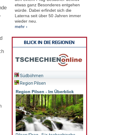
etwas ganz Besonderes entgehen
unde
würde. Dabei erfindet sich die
,
Laterna seit über 50 Jahren immer
wieder neu.
mehr ›
nd
BLICK IN DIE REGIONEN
ch
Südböhmen
Region Pilsen
Region Pilsen - Im Überblick
h
e