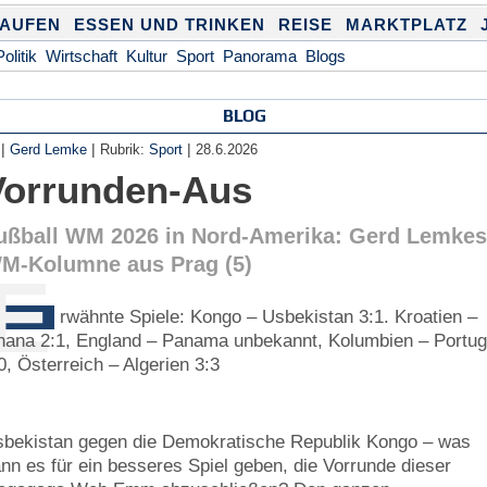
KAUFEN
ESSEN UND TRINKEN
REISE
MARKTPLATZ
Politik
Wirtschaft
Kultur
Sport
Panorama
Blogs
BLOG
|
|
|
Gerd Lemke
Rubrik:
Sport
28.6.2026
Vorrunden-Aus
ußball WM 2026 in Nord-Amerika: Gerd Lemke
M-Kolumne aus Prag (5)
E
rwähnte Spiele: Kongo – Usbekistan 3:1. Kroatien –
ana 2:1, England – Panama unbekannt, Kolumbien – Portug
0, Österreich – Algerien 3:3
bekistan gegen die Demokratische Republik Kongo – was
nn es für ein besseres Spiel geben, die Vorrunde dieser