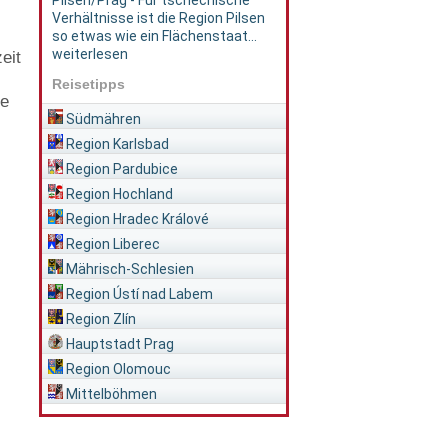
Pilsen/Prag - Für tschechische
Verhältnisse ist die Region Pilsen
so etwas wie ein Flächenstaat...
weiterlesen
eit
Reisetipps
le
Südmähren
Region Karlsbad
Region Pardubice
Region Hochland
Region Hradec Králové
Region Liberec
Mährisch-Schlesien
Region Ústí nad Labem
Region Zlín
Hauptstadt Prag
Region Olomouc
Mittelböhmen