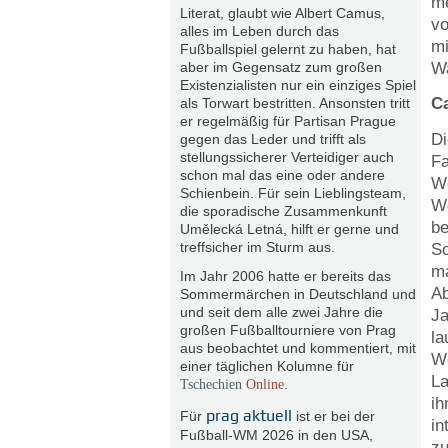
m
Literat, glaubt wie Albert Camus,
vo
alles im Leben durch das
mi
Fußballspiel gelernt zu haben, hat
Wa
aber im Gegensatz zum großen
Existenzialisten nur ein einziges Spiel
Ca
als Torwart bestritten. Ansonsten tritt
er regelmäßig für Partisan Prague
Di
gegen das Leder und trifft als
stellungssicherer Verteidiger auch
Fa
schon mal das eine oder andere
We
Schienbein. Für sein Lieblingsteam,
We
die sporadische Zusammenkunft
be
Umělecká Letná, hilft er gerne und
treffsicher im Sturm aus.
So
ma
Im Jahr 2006 hatte er bereits das
Ab
Sommermärchen in Deutschland und
und seit dem alle zwei Jahre die
Ja
großen Fußballtourniere von Prag
la
aus beobachtet und kommentiert, mit
We
einer täglichen Kolumne für
La
.
Tschechien
Online
ih
prag aktuell
Für
ist er bei der
in
Fußball-WM 2026 in den USA,
zu