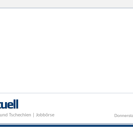
Direkt zum Inhalt
uell
und Tschechien | Jobbörse
Donnersta