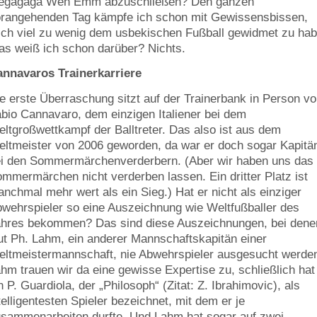
egagaga Weh Emm abzuschließen? Den ganzen
rangehenden Tag kämpfe ich schon mit Gewissensbissen,
ch viel zu wenig dem usbekischen Fußball gewidmet zu hab
s weiß ich schon darüber? Nichts.
nnavaros Trainerkarriere
e erste Überraschung sitzt auf der Trainerbank in Person v
bio Cannavaro, dem einzigen Italiener bei dem
ltgroßwettkampf der Balltreter. Das also ist aus dem
ltmeister von 2006 geworden, da war er doch sogar Kapitä
i den Sommermärchenverderbern. (Aber wir haben uns das
mmermärchen nicht verderben lassen. Ein dritter Platz ist
nchmal mehr wert als ein Sieg.) Hat er nicht als einziger
wehrspieler so eine Auszeichnung wie Weltfußballer des
hres bekommen? Das sind diese Auszeichnungen, bei dene
ut Ph. Lahm, ein anderer Mannschaftskapitän einer
ltmeistermannschaft, nie Abwehrspieler ausgesucht werde
hm trauen wir da eine gewisse Expertise zu, schließlich hat
n P. Guardiola, der „Philosoph“ (Zitat: Z. Ibrahimovic), als
telligentesten Spieler bezeichnet, mit dem er je
sammenarbeiten durfte. Und Lahm hat sogar auf zwei