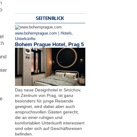
n
o
SEITENBLICK
|
www.bohemprague.com
Hotels
,
el
Unterkünfte
ch
Bohem Prague Hotel, Prag 5
n
und
hier
Das neue Designhotel in Smíchov,
im Zentrum von Prag, ist ganz
he
besonders für junge Reisende
geeignet, wird dabei aber auch
anspruchsvollen Gästen gerecht,
die an einer ruhigen und
komfortablen Unterkunft interessiert
n
sind oder sich auf Geschäftsreisen
befinden.