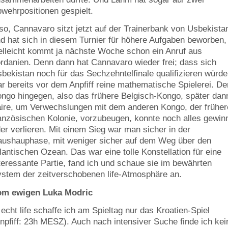
wehrpositionen gespielt.
so, Cannavaro sitzt jetzt auf der Trainerbank von Usbekista
d hat sich in diesem Turnier für höhere Aufgaben beworben,
elleicht kommt ja nächste Woche schon ein Anruf aus
rdanien. Denn dann hat Cannavaro wieder frei; dass sich
bekistan noch für das Sechzehntelfinale qualifizieren würde
r bereits vor dem Anpfiff reine mathematische Spielerei. De
ngo hingegen, also das frühere Belgisch-Kongo, später dan
ire, um Verwechslungen mit dem anderen Kongo, der frühe
anzösischen Kolonie, vorzubeugen, konnte noch alles gewin
er verlieren. Mit einem Sieg war man sicher in der
ushauphase, mit weniger sicher auf dem Weg über den
lantischen Ozean. Das war eine tolle Konstellation für eine
teressante Partie, fand ich und schaue sie im bewährten
stem der zeitverschobenen life-Atmosphäre an.
om ewigen Luka Modric
 echt life schaffe ich am Spieltag nur das Kroatien-Spiel
npfiff: 23h MESZ). Auch nach intensiver Suche finde ich kei