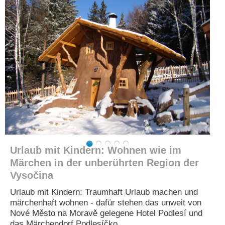
e
n
u
t
z
e
r
n
a
m
e
*
P
a
Urlaub mit Kindern: Wohnen wie im
s
Märchen in der unberührten Region der
s
Vysočina
w
o
Urlaub mit Kindern: Traumhaft Urlaub machen und
r
märchenhaft wohnen - dafür stehen das unweit von
t
*
Nové Město na Moravě gelegene Hotel Podlesí und
das Märchendorf Podlesíčko.