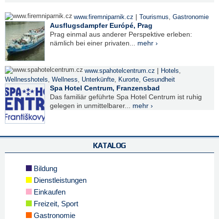
|
www.firemniparnik.cz
Tourismus
,
Gastronomie
Ausflugsdampfer Európé, Prag
Prag einmal aus anderer Perspektive erleben:
nämlich bei einer privaten...
mehr ›
|
www.spahotelcentrum.cz
Hotels
,
Wellnesshotels
,
Wellness
,
Unterkünfte
,
Kurorte
,
Gesundheit
Spa Hotel Centrum, Franzensbad
Das familiär geführte Spa Hotel Centrum ist ruhig
gelegen in unmittelbarer...
mehr ›
KATALOG
Bildung
Dienstleistungen
Einkaufen
Freizeit, Sport
Gastronomie