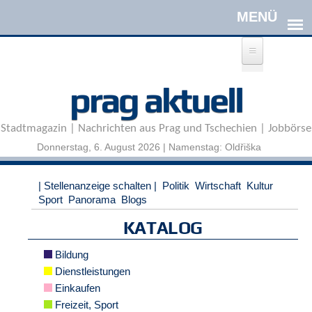
Direkt zum Inhalt
A
prag aktuell
n
m
e
Stadtmagazin | Nachrichten aus Prag und Tschechien | Jobbörse
l
d
Donnerstag, 6. August 2026 | Namenstag: Oldřiška
e
n
|
| Stellenanzeige schalten |
Politik
Wirtschaft
Kultur
R
Sport
Panorama
Blogs
e
g
KATALOG
i
s
Bildung
t
Dienstleistungen
r
Einkaufen
i
e
Freizeit, Sport