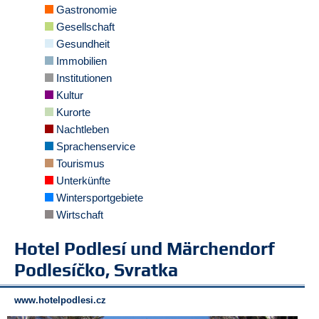
r
Gastronomie
e
Gesellschaft
n
Gesundheit
Immobilien
B
E
Institutionen
N
Kultur
U
Kurorte
T
Nachtleben
Z
Sprachenservice
E
R
Tourismus
A
Unterkünfte
N
Wintersportgebiete
M
Wirtschaft
E
L
Hotel Podlesí und Märchendorf
D
U
Podlesíčko, Svratka
N
G
www.hotelpodlesi.cz
B