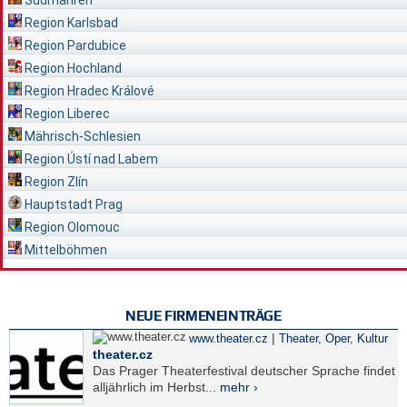
Region Karlsbad
Region Pardubice
Region Hochland
Region Hradec Králové
Region Liberec
Mährisch-Schlesien
Region Ústí nad Labem
Region Zlín
Hauptstadt Prag
Region Olomouc
Mittelböhmen
NEUE FIRMENEINTRÄGE
|
www.theater.cz
Theater, Oper
,
Kultur
theater.cz
Das Prager Theaterfestival deutscher Sprache findet
alljährlich im Herbst...
mehr ›