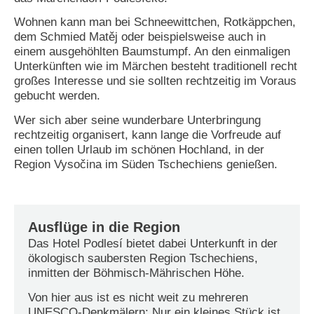
Wohnen kann man bei Schneewittchen, Rotkäppchen,
N
e
dem Schmied Matěj oder beispielsweise auch in
u
einem ausgehöhlten Baumstumpf. An den einmaligen
e
Unterkünften wie im Märchen besteht traditionell recht
s
großes Interesse und sie sollten rechtzeitig im Voraus
P
gebucht werden.
a
s
Wer sich aber seine wunderbare Unterbringung
s
rechtzeitig organisert, kann lange die Vorfreude auf
w
einen tollen Urlaub im schönen Hochland, in der
o
r
Region Vysočina im Süden Tschechiens genießen.
t
a
n
f
o
Ausflüge in die Region
r
Das Hotel Podlesí bietet dabei Unterkunft in der
d
ökologisch saubersten Region Tschechiens,
e
inmitten der Böhmisch-Mährischen Höhe.
r
n
Von hier aus ist es nicht weit zu mehreren
UNESCO-Denkmälern: Nur ein kleines Stück ist