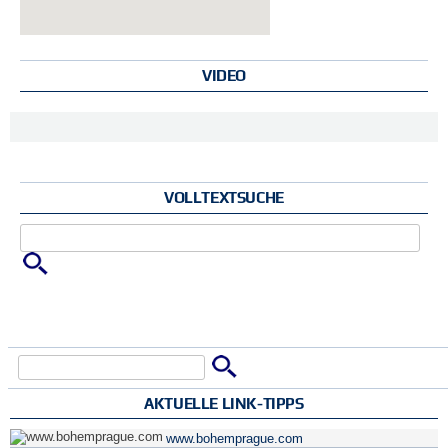
VIDEO
VOLLTEXTSUCHE
Zu suchende Schlüsselwörter
Suche
Suchformular
AKTUELLE LINK-TIPPS
www.bohemprague.com