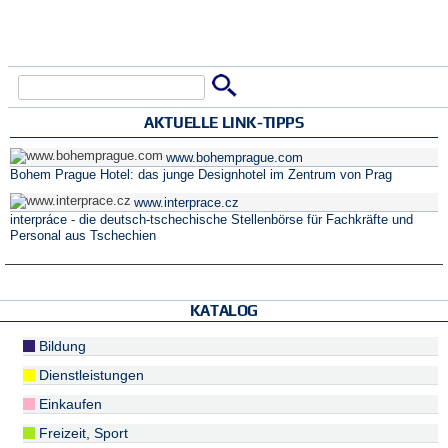
Suche
Suchformular
AKTUELLE LINK-TIPPS
www.bohemprague.com
Bohem Prague Hotel: das junge Designhotel im Zentrum von Prag
www.interprace.cz
interpráce - die deutsch-tschechische Stellenbörse für Fachkräfte und
Personal aus Tschechien
KATALOG
Bildung
Dienstleistungen
Einkaufen
Freizeit, Sport