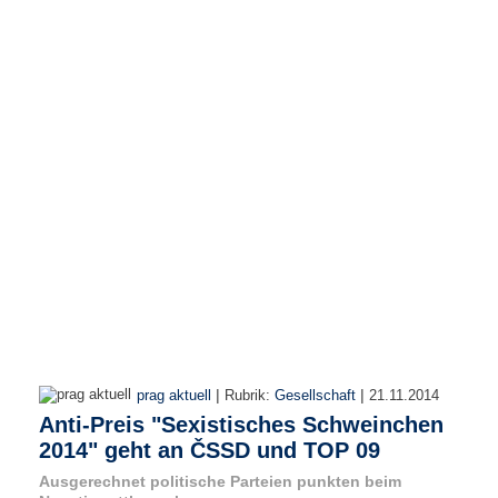
r
e
n
B
E
N
U
T
Z
E
R
A
N
M
E
L
D
|
|
prag aktuell
Rubrik:
Gesellschaft
21.11.2014
U
Anti-Preis "Sexistisches Schweinchen
N
2014" geht an ČSSD und TOP 09
G
Ausgerechnet politische Parteien punkten beim
B