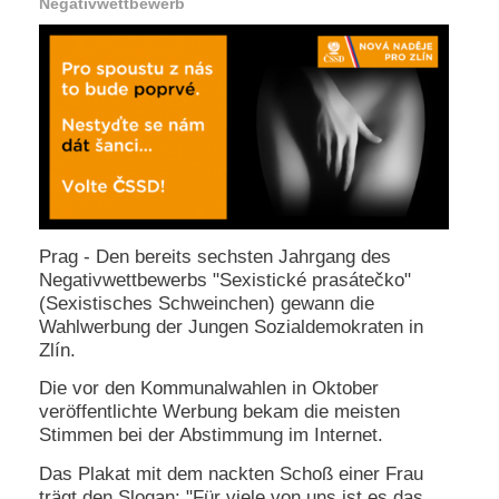
Negativwettbewerb
e
n
u
t
z
e
r
n
a
m
e
*
Prag - Den bereits sechsten Jahrgang des
Negativwettbewerbs "Sexistické prasátečko"
(Sexistisches Schweinchen) gewann die
P
Wahlwerbung der Jungen Sozialdemokraten in
a
s
Zlín.
s
Die vor den Kommunalwahlen in Oktober
w
o
veröffentlichte Werbung bekam die meisten
r
Stimmen bei der Abstimmung im Internet.
t
*
Das Plakat mit dem nackten Schoß einer Frau
trägt den Slogan: "Für viele von uns ist es das