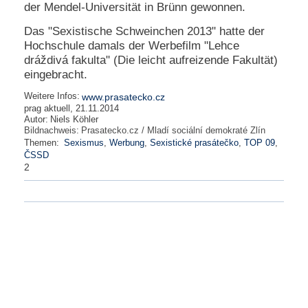
der Mendel-Universität in Brünn gewonnen.
Das "Sexistische Schweinchen 2013" hatte der
Hochschule damals der Werbefilm "Lehce
dráždivá fakulta" (Die leicht aufreizende Fakultät)
eingebracht.
Weitere Infos:
www.prasatecko.cz
prag aktuell, 21.11.2014
Autor:
Niels Köhler
Bildnachweis:
Prasatecko.cz / Mladí sociální demokraté Zlín
Themen:
Sexismus
,
Werbung
,
Sexistické prasátečko
,
TOP 09
,
ČSSD
2