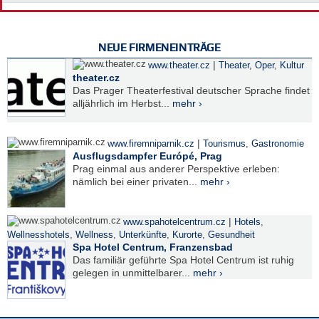
NEUE FIRMENEINTRÄGE
|
www.theater.cz
Theater, Oper
,
Kultur
theater.cz
Das Prager Theaterfestival deutscher Sprache findet
alljährlich im Herbst...
mehr ›
|
www.firemniparnik.cz
Tourismus
,
Gastronomie
Ausflugsdampfer Európé, Prag
Prag einmal aus anderer Perspektive erleben:
nämlich bei einer privaten...
mehr ›
|
www.spahotelcentrum.cz
Hotels
,
Wellnesshotels
,
Wellness
,
Unterkünfte
,
Kurorte
,
Gesundheit
Spa Hotel Centrum, Franzensbad
Das familiär geführte Spa Hotel Centrum ist ruhig
gelegen in unmittelbarer...
mehr ›