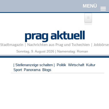
Direkt zum Inhalt
A
prag aktuell
n
m
e
Stadtmagazin | Nachrichten aus Prag und Tschechien | Jobbörse
l
d
Sonntag, 9. August 2026 | Namenstag: Roman
e
n
|
| Stellenanzeige schalten |
Politik
Wirtschaft
Kultur
R
Sport
Panorama
Blogs
e
g
i
s
t
r
i
e