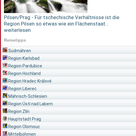
Pilsen/Prag - Für tschechische Verhältnisse ist die
Region Pilsen so etwas wie ein Flächenstaat...
weiterlesen
Reisetipps
Südmähren
Region Karlsbad
Region Pardubice
Region Hochland
Region Hradec Králové
Region Liberec
Mährisch-Schlesien
Region Ústí nad Labem
Region Zlín
Hauptstadt Prag
Region Olomouc
Mittelböhmen