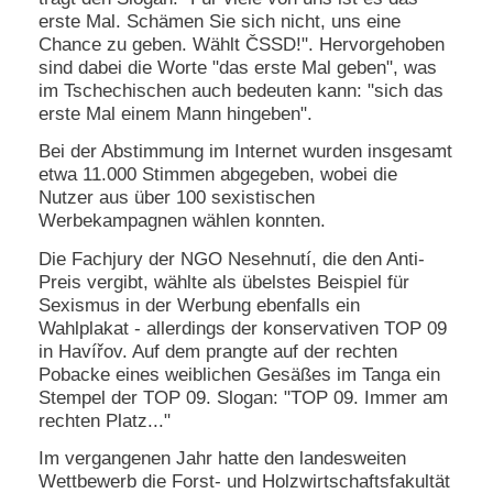
erste Mal. Schämen Sie sich nicht, uns eine
N
Chance zu geben. Wählt ČSSD!". Hervorgehoben
e
sind dabei die Worte "das erste Mal geben", was
u
im Tschechischen auch bedeuten kann: "sich das
e
erste Mal einem Mann hingeben".
s
P
Bei der Abstimmung im Internet wurden insgesamt
a
etwa 11.000 Stimmen abgegeben, wobei die
s
s
Nutzer aus über 100 sexistischen
w
Werbekampagnen wählen konnten.
o
r
Die Fachjury der NGO Nesehnutí, die den Anti-
t
Preis vergibt, wählte als übelstes Beispiel für
a
Sexismus in der Werbung ebenfalls ein
n
Wahlplakat - allerdings der konservativen TOP 09
f
in Havířov. Auf dem prangte auf der rechten
o
Pobacke eines weiblichen Gesäßes im Tanga ein
r
d
Stempel der TOP 09. Slogan: "TOP 09. Immer am
e
rechten Platz..."
r
n
Im vergangenen Jahr hatte den landesweiten
Wettbewerb die Forst- und Holzwirtschaftsfakultät