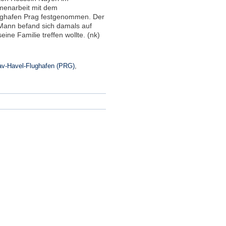
enarbeit mit dem
ughafen Prag festgenommen. Der
 Mann befand sich damals auf
ne Familie treffen wollte. (nk)
av-Havel-Flughafen (PRG)
,