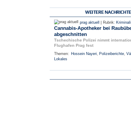
WEITERE NACHRICHT
|
prag aktuell
Rubrik:
Kriminali
Cannabis-Apotheker bei Raubüber
abgeschnitten
Tschechische Polizei nimmt internati
Flughafen Prag fest
Themen:
Hossein Nayeri
,
Polizeiberichte
,
Vá
Lokales