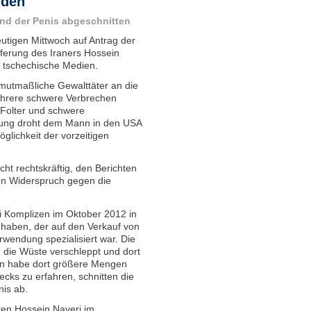
rden
nd der Penis abgeschnitten
eutigen Mittwoch auf Antrag der
eferung des Iraners Hossein
n tschechische Medien.
mutmaßliche Gewalttäter an die
ehrere schwere Verbrechen
Folter und schwere
ilung droht dem Mann in den USA
glichkeit der vorzeitigen
cht rechtskräftig, den Berichten
en Widerspruch gegen die
ei Komplizen im Oktober 2012 in
u haben, der auf den Verkauf von
wendung spezialisiert war. Die
n die Wüste verschleppt und dort
ann habe dort größere Mengen
cks zu erfahren, schnitten die
is ab.
tten Hossein Nayeri im