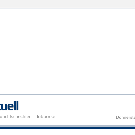
Direkt zum Inhalt
uell
und Tschechien | Jobbörse
Donnersta