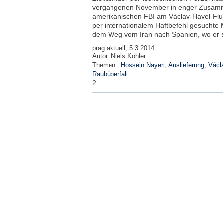
vergangenen November in enger Zusamm
amerikanischen FBI am Václav-Havel-Fl
per internationalem Haftbefehl gesuchte
dem Weg vom Iran nach Spanien, wo er sei
prag aktuell, 5.3.2014
Autor:
Niels Köhler
Themen:
Hossein Nayeri
,
Auslieferung
,
Václ
Raubüberfall
2