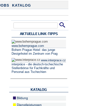
JOBS
KATALOG
Suche
Suchformular
AKTUELLE LINK-TIPPS
www.bohemprague.com
Bohem Prague Hotel: das junge
Designhotel im Zentrum von Prag
www.interprace.cz
interpráce - die deutsch-tschechische
Stellenbörse für Fachkräfte und
Personal aus Tschechien
KATALOG
Bildung
Dienstleistungen