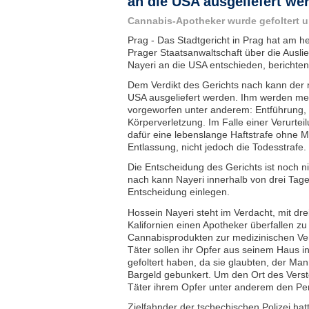
an die USA ausgeliefert we
Cannabis-Apotheker wurde gefoltert u
Prag - Das Stadtgericht in Prag hat am h
Prager Staatsanwaltschaft über die Ausli
Nayeri an die USA entschieden, berichte
Dem Verdikt des Gerichts nach kann der 
USA ausgeliefert werden. Ihm werden m
vorgeworfen unter anderem: Entführung, 
Körperverletzung. Im Falle einer Verurte
dafür eine lebenslange Haftstrafe ohne Mö
Entlassung, nicht jedoch die Todesstrafe.
Die Entscheidung des Gerichts ist noch ni
nach kann Nayeri innerhalb von drei Tag
Entscheidung einlegen.
Hossein Nayeri steht im Verdacht, mit dr
Kalifornien einen Apotheker überfallen z
Cannabisprodukten zur medizinischen Ver
Täter sollen ihr Opfer aus seinem Haus i
gefoltert haben, da sie glaubten, der M
Bargeld gebunkert. Um den Ort des Verste
Täter ihrem Opfer unter anderem den Pen
Zielfahnder der tschechischen Polizei ha