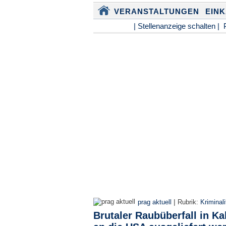
VERANSTALTUNGEN
EIN
| Stellenanzeige schalten |
|
prag aktuell
Rubrik:
Kriminali
Brutaler Raubüberfall in Kal