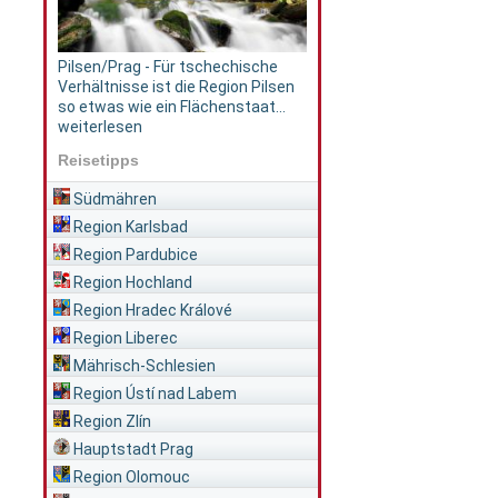
Pilsen/Prag - Für tschechische
Verhältnisse ist die Region Pilsen
so etwas wie ein Flächenstaat...
weiterlesen
Reisetipps
Südmähren
Region Karlsbad
Region Pardubice
Region Hochland
Region Hradec Králové
Region Liberec
Mährisch-Schlesien
Region Ústí nad Labem
Region Zlín
Hauptstadt Prag
Region Olomouc