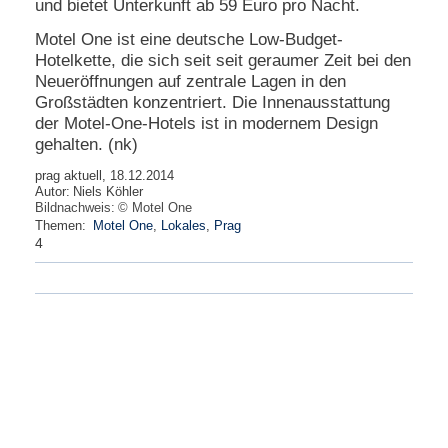
und bietet Unterkunft ab 59 Euro pro Nacht.
N
Motel One ist eine deutsche Low-Budget-
e
Hotelkette, die sich seit seit geraumer Zeit bei den
u
Neueröffnungen auf zentrale Lagen in den
e
Großstädten konzentriert. Die Innenausstattung
s
der Motel-One-Hotels ist in modernem Design
P
a
gehalten. (nk)
s
s
prag aktuell, 18.12.2014
Autor:
Niels Köhler
w
Bildnachweis:
© Motel One
o
Themen:
Motel One
,
Lokales
,
Prag
r
4
t
a
n
f
o
r
d
e
r
n