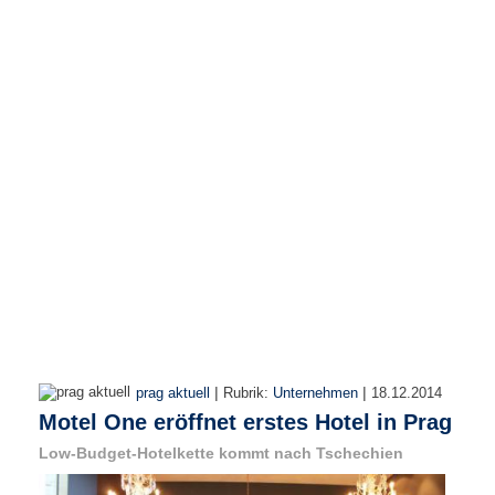
r
e
n
B
E
N
U
T
Z
E
R
A
N
M
E
L
D
|
|
prag aktuell
Rubrik:
Unternehmen
18.12.2014
U
Motel One eröffnet erstes Hotel in Prag
N
G
Low-Budget-Hotelkette kommt nach Tschechien
B