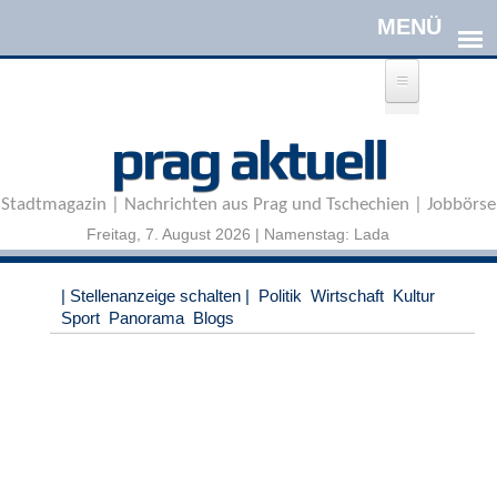
Direkt zum Inhalt
A
prag aktuell
n
m
e
Stadtmagazin | Nachrichten aus Prag und Tschechien | Jobbörse
l
d
Freitag, 7. August 2026 | Namenstag: Lada
e
n
|
| Stellenanzeige schalten |
Politik
Wirtschaft
Kultur
R
Sport
Panorama
Blogs
e
g
i
s
t
r
i
e