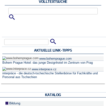
VOLLTEXTSUCHE
Zu suchende Schlüsselwörter
Suche
Suchformular
AKTUELLE LINK-TIPPS
www.bohemprague.com
Bohem Prague Hotel: das junge Designhotel im Zentrum von Prag
www.interprace.cz
interpráce - die deutsch-tschechische Stellenbörse für Fachkräfte und
Personal aus Tschechien
KATALOG
Bildung