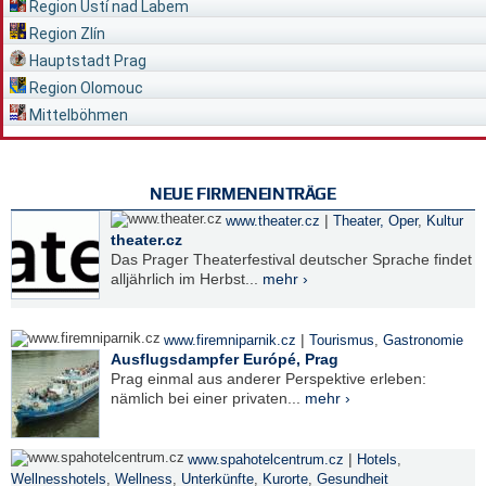
Region Ústí nad Labem
Region Zlín
Hauptstadt Prag
Region Olomouc
Mittelböhmen
NEUE FIRMENEINTRÄGE
|
www.theater.cz
Theater, Oper
,
Kultur
theater.cz
Das Prager Theaterfestival deutscher Sprache findet
alljährlich im Herbst...
mehr ›
|
www.firemniparnik.cz
Tourismus
,
Gastronomie
Ausflugsdampfer Európé, Prag
Prag einmal aus anderer Perspektive erleben:
nämlich bei einer privaten...
mehr ›
|
www.spahotelcentrum.cz
Hotels
,
Wellnesshotels
,
Wellness
,
Unterkünfte
,
Kurorte
,
Gesundheit