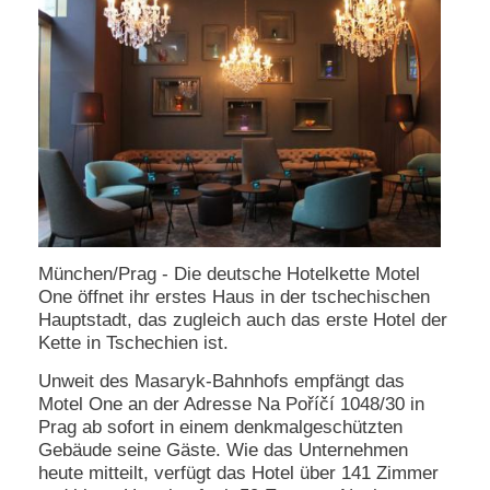
e
n
u
t
z
e
r
n
a
m
e
*
München/Prag - Die deutsche Hotelkette Motel
One öffnet ihr erstes Haus in der tschechischen
P
Hauptstadt, das zugleich auch das erste Hotel der
a
s
Kette in Tschechien ist.
s
Unweit des Masaryk-Bahnhofs empfängt das
w
o
Motel One an der Adresse Na Poříčí 1048/30 in
r
Prag ab sofort in einem denkmalgeschützten
t
Gebäude seine Gäste. Wie das Unternehmen
*
heute mitteilt, verfügt das Hotel über 141 Zimmer