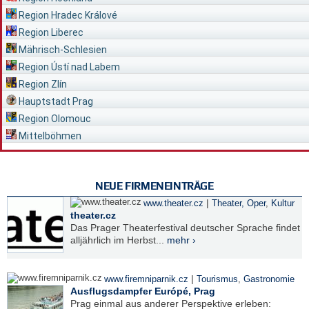
Region Hradec Králové
Region Liberec
Mährisch-Schlesien
Region Ústí nad Labem
Region Zlín
Hauptstadt Prag
Region Olomouc
Mittelböhmen
NEUE FIRMENEINTRÄGE
|
www.theater.cz
Theater, Oper
,
Kultur
theater.cz
Das Prager Theaterfestival deutscher Sprache findet
alljährlich im Herbst...
mehr ›
|
www.firemniparnik.cz
Tourismus
,
Gastronomie
Ausflugsdampfer Európé, Prag
Prag einmal aus anderer Perspektive erleben: