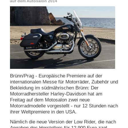
auf dem Autosalon 2014
e
n
u
t
z
e
r
n
a
m
e
*
Brünn/Prag - Europäische Premiere auf der
P
internationalen Messe für Motorräder, Zubehör und
a
Bekleidung im südmährischen Brünn: Der
s
Motorradhersteller Harley-Davidson hat am
s
w
Freitag auf dem Motosalon zwei neue
o
Motorradmodelle vorgestellt - nur 12 Stunden nach
r
ihrer Weltpremiere in den USA.
t
*
Nämlich die neue Version der Low Rider, die nach
Angaben des Herstellers für 12.900 Euro zzgl.