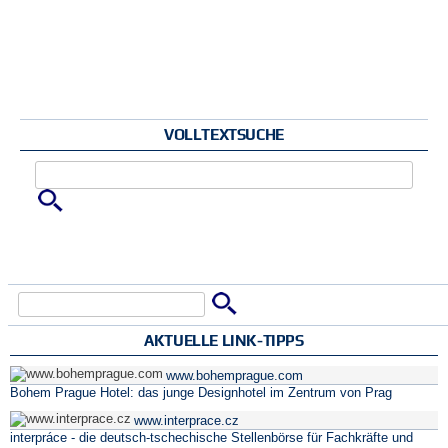
VOLLTEXTSUCHE
Zu suchende Schlüsselwörter
Suche
Suchformular
AKTUELLE LINK-TIPPS
www.bohemprague.com
Bohem Prague Hotel: das junge Designhotel im Zentrum von Prag
www.interprace.cz
interpráce - die deutsch-tschechische Stellenbörse für Fachkräfte und