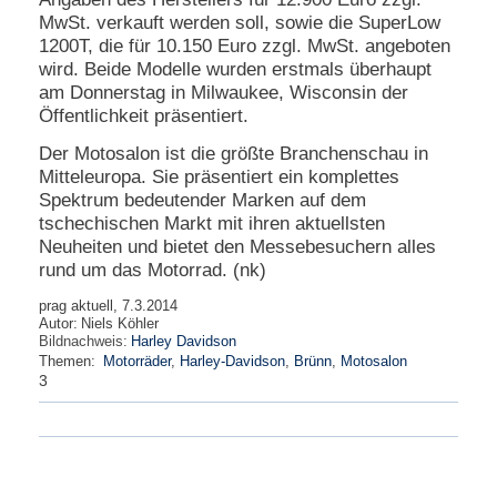
MwSt. verkauft werden soll, sowie die SuperLow
N
1200T, die für 10.150 Euro zzgl. MwSt. angeboten
e
wird. Beide Modelle wurden erstmals überhaupt
u
am Donnerstag in Milwaukee, Wisconsin der
e
Öffentlichkeit präsentiert.
s
P
Der Motosalon ist die größte Branchenschau in
a
Mitteleuropa. Sie präsentiert ein komplettes
s
s
Spektrum bedeutender Marken auf dem
w
tschechischen Markt mit ihren aktuellsten
o
Neuheiten und bietet den Messebesuchern alles
r
rund um das Motorrad. (nk)
t
a
prag aktuell, 7.3.2014
n
Autor:
Niels Köhler
f
Bildnachweis:
Harley Davidson
o
Themen:
Motorräder
,
Harley-Davidson
,
Brünn
,
Motosalon
r
3
d
e
r
n