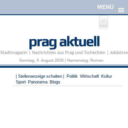
Direkt zum Inhalt
A
prag aktuell
n
m
e
Stadtmagazin | Nachrichten aus Prag und Tschechien | Jobbörse
l
d
Sonntag, 9. August 2026 | Namenstag: Roman
e
n
|
| Stellenanzeige schalten |
Politik
Wirtschaft
Kultur
R
Sport
Panorama
Blogs
e
g
i
s
t
r
i
e