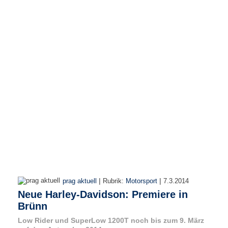
r
e
n
B
E
N
U
T
Z
E
R
A
N
M
E
L
D
|
|
prag aktuell
Rubrik:
Motorsport
7.3.2014
U
Neue Harley-Davidson: Premiere in
N
Brünn
G
Low Rider und SuperLow 1200T noch bis zum 9. März
B