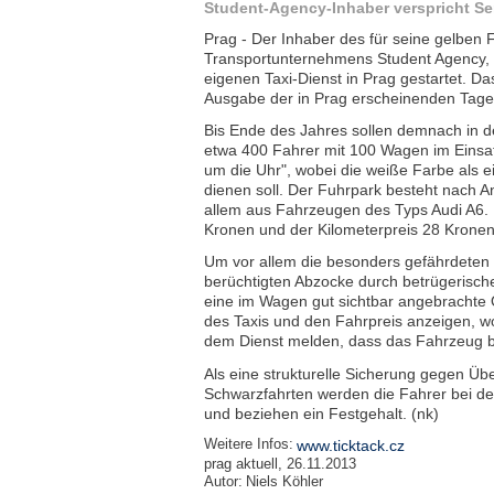
Student-Agency-Inhaber verspricht Ser
Prag - Der Inhaber des für seine gelben
Transportunternehmens Student Agency, 
eigenen Taxi-Dienst in Prag gestartet. Das
Ausgabe der in Prag erscheinenden Tages
Bis Ende des Jahres sollen demnach in d
etwa 400 Fahrer mit 100 Wagen im Einsat
um die Uhr", wobei die weiße Farbe als e
dienen soll. Der Fuhrpark besteht nach
allem aus Fahrzeugen des Typs Audi A6. D
Kronen und der Kilometerpreis 28 Kronen
Um vor allem die besonders gefährdeten 
berüchtigten Abzocke durch betrügerische 
eine im Wagen gut sichtbar angebrachte O
des Taxis und den Fahrpreis anzeigen, w
dem Dienst melden, dass das Fahrzeug be
Als eine strukturelle Sicherung gegen Üb
Schwarzfahrten werden die Fahrer bei de
und beziehen ein Festgehalt. (nk)
Weitere Infos:
www.ticktack.cz
prag aktuell, 26.11.2013
Autor:
Niels Köhler