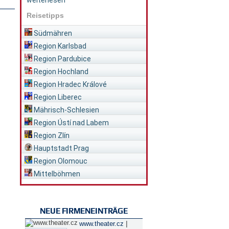
weiterlesen
Reisetipps
Südmähren
Region Karlsbad
Region Pardubice
Region Hochland
Region Hradec Králové
Region Liberec
Mährisch-Schlesien
Region Ústí nad Labem
Region Zlín
Hauptstadt Prag
Region Olomouc
Mittelböhmen
NEUE FIRMENEINTRÄGE
|
www.theater.cz