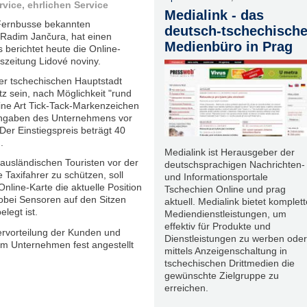
vice, ehrlichen Service
Medialink - das
 Fernbusse bekannten
deutsch-tschechisch
Radim Jančura, hat einen
Medienbüro in Prag
 berichtet heute die Online-
zeitung Lidové noviny.
er tschechischen Hauptstadt
z sein, nach Möglichkeit "rund
ine Art Tick-Tack-Markenzeichen
 Angaben des Unternehmens vor
er Einstiegspreis beträgt 40
.
Medialink ist Herausgeber der
ausländischen Touristen vor der
deutschsprachigen Nachrichten-
Taxifahrer zu schützen, soll
und Informationsportale
nline-Karte die aktuelle Position
Tschechien Online und prag
obei Sensoren auf den Sitzen
aktuell. Medialink bietet komplett
legt ist.
Mediendienstleistungen, um
effektiv für Produkte und
ervorteilung der Kunden und
Dienstleistungen zu werben oder
m Unternehmen fest angestellt
mittels Anzeigenschaltung in
tschechischen Drittmedien die
gewünschte Zielgruppe zu
erreichen.