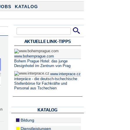
JOBS
KATALOG
Suche
Suchformular
AKTUELLE LINK-TIPPS
www.bohemprague.com
Bohem Prague Hotel: das junge
Designhotel im Zentrum von Prag
www.interprace.cz
interpráce - die deutsch-tschechische
Stellenbörse für Fachkräfte und
Personal aus Tschechien
en
KATALOG
Bildung
Dienstleistungen