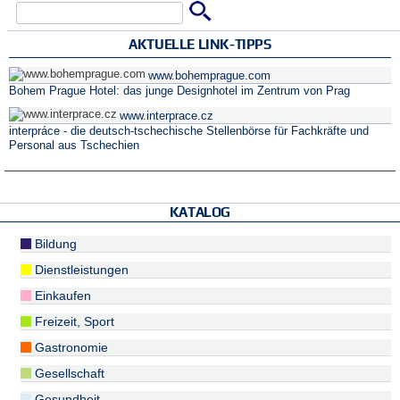
Suche
Suchformular
AKTUELLE LINK-TIPPS
www.bohemprague.com
Bohem Prague Hotel: das junge Designhotel im Zentrum von Prag
www.interprace.cz
interpráce - die deutsch-tschechische Stellenbörse für Fachkräfte und
Personal aus Tschechien
KATALOG
Bildung
Dienstleistungen
Einkaufen
Freizeit, Sport
Gastronomie
Gesellschaft
Gesundheit