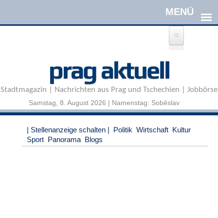
Direkt zum Inhalt
A
prag aktuell
n
m
e
Stadtmagazin | Nachrichten aus Prag und Tschechien | Jobbörse
l
d
Samstag, 8. August 2026 | Namenstag: Soběslav
e
n
|
| Stellenanzeige schalten |
Politik
Wirtschaft
Kultur
R
Sport
Panorama
Blogs
e
g
i
s
t
r
i
e