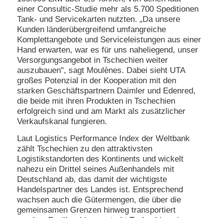
einer Consultic-Studie mehr als 5.700 Speditionen
N
Tank- und Servicekarten nutzten. „Da unsere
e
Kunden länderübergreifend umfangreiche
u
Komplettangebote und Serviceleistungen aus einer
e
Hand erwarten, war es für uns naheliegend, unser
s
Versorgungsangebot in Tschechien weiter
P
a
auszubauen", sagt Moulènes. Dabei sieht UTA
s
großes Potenzial in der Kooperation mit den
s
starken Geschäftspartnern Daimler und Edenred,
w
die beide mit ihren Produkten in Tschechien
o
erfolgreich sind und am Markt als zusätzlicher
r
Verkaufskanal fungieren.
t
a
Laut Logistics Performance Index der Weltbank
n
f
zählt Tschechien zu den attraktivsten
o
Logistikstandorten des Kontinents und wickelt
r
nahezu ein Drittel seines Außenhandels mit
d
Deutschland ab, das damit der wichtigste
e
Handelspartner des Landes ist. Entsprechend
r
wachsen auch die Gütermengen, die über die
n
gemeinsamen Grenzen hinweg transportiert