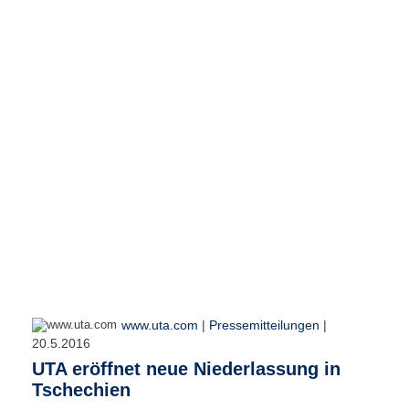
r
e
n
B
E
N
U
T
Z
E
R
A
N
M
E
L
D
www.uta.com
|
Pressemitteilungen
|
U
20.5.2016
N
UTA eröffnet neue Niederlassung in
G
Tschechien
B