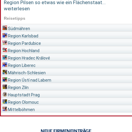
Region Pilsen so etwas wie ein Flächenstaat...
weiterlesen
Reisetipps
Südmähren
Region Karlsbad
Region Pardubice
Region Hochland
Region Hradec Králové
Region Liberec
Mährisch-Schlesien
Region Ústí nad Labem
Region Zlín
Hauptstadt Prag
Region Olomouc
Mittelböhmen
NEUE FIRMENEINTRÄGE