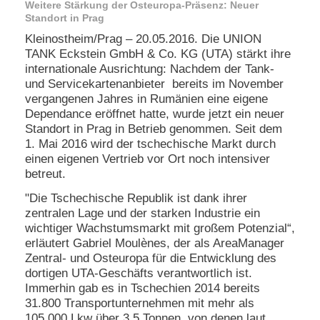
Weitere Stärkung der Osteuropa-Präsenz: Neuer
e
Standort in Prag
n
Kleinostheim/Prag – 20.05.2016. Die UNION
u
t
TANK Eckstein GmbH & Co. KG (UTA) stärkt ihre
z
internationale Ausrichtung: Nachdem der Tank-
e
und Servicekartenanbieter bereits im November
r
vergangenen Jahres in Rumänien eine eigene
n
Dependance eröffnet hatte, wurde jetzt ein neuer
a
Standort in Prag in Betrieb genommen. Seit dem
m
e
1. Mai 2016 wird der tschechische Markt durch
*
einen eigenen Vertrieb vor Ort noch intensiver
betreut.
P
"Die Tschechische Republik ist dank ihrer
a
zentralen Lage und der starken Industrie ein
s
wichtiger Wachstumsmarkt mit großem Potenzial“,
s
erläutert Gabriel Moulènes, der als AreaManager
w
Zentral- und Osteuropa für die Entwicklung des
o
dortigen UTA-Geschäfts verantwortlich ist.
r
t
Immerhin gab es in Tschechien 2014 bereits
*
31.800 Transportunternehmen mit mehr als
105.000 Lkw über 3,5 Tonnen, von denen laut