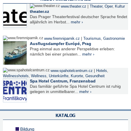
|
www.theater.cz
Theater, Oper
,
Kultur
theater.cz
Das Prager Theaterfestival deutscher Sprache findet
alljährlich im Herbst...
mehr ›
|
www.firemniparnik.cz
Tourismus
,
Gastronomie
Ausflugsdampfer Európé, Prag
Prag einmal aus anderer Perspektive erleben:
nämlich bei einer privaten...
mehr ›
|
www.spahotelcentrum.cz
Hotels
,
Wellnesshotels
,
Wellness
,
Unterkünfte
,
Kurorte
,
Gesundheit
Spa Hotel Centrum, Franzensbad
Das familiär geführte Spa Hotel Centrum ist ruhig
gelegen in unmittelbarer...
mehr ›
KATALOG
Bildung