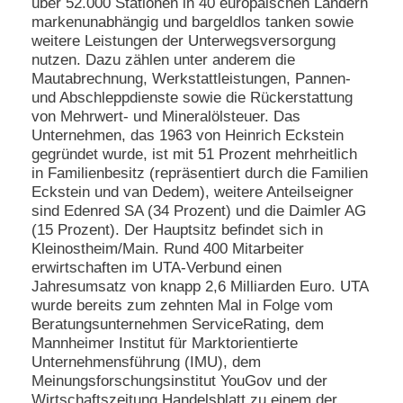
über 52.000 Stationen in 40 europäischen Ländern
markenunabhängig und bargeldlos tanken sowie
weitere Leistungen der Unterwegsversorgung
nutzen. Dazu zählen unter anderem die
Mautabrechnung, Werkstattleistungen, Pannen-
und Abschleppdienste sowie die Rückerstattung
von Mehrwert- und Mineralölsteuer. Das
Unternehmen, das 1963 von Heinrich Eckstein
gegründet wurde, ist mit 51 Prozent mehrheitlich
in Familienbesitz (repräsentiert durch die Familien
Eckstein und van Dedem), weitere Anteilseigner
sind Edenred SA (34 Prozent) und die Daimler AG
(15 Prozent). Der Hauptsitz befindet sich in
Kleinostheim/Main. Rund 400 Mitarbeiter
erwirtschaften im UTA-Verbund einen
Jahresumsatz von knapp 2,6 Milliarden Euro. UTA
wurde bereits zum zehnten Mal in Folge vom
Beratungsunternehmen ServiceRating, dem
Mannheimer Institut für Marktorientierte
Unternehmensführung (IMU), dem
Meinungsforschungsinstitut YouGov und der
Wirtschaftszeitung Handelsblatt zu einem der