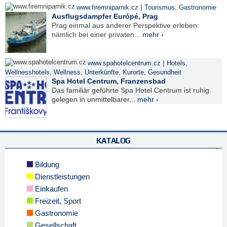
|
www.firemniparnik.cz
Tourismus
,
Gastronomie
Ausflugsdampfer Európé, Prag
Prag einmal aus anderer Perspektive erleben:
nämlich bei einer privaten...
mehr ›
|
www.spahotelcentrum.cz
Hotels
,
Wellnesshotels
,
Wellness
,
Unterkünfte
,
Kurorte
,
Gesundheit
Spa Hotel Centrum, Franzensbad
Das familiär geführte Spa Hotel Centrum ist ruhig
gelegen in unmittelbarer...
mehr ›
KATALOG
Bildung
Dienstleistungen
Einkaufen
Freizeit, Sport
Gastronomie
Gesellschaft