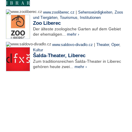
|
www.zooliberec.cz
Sehenswürdigkeiten
,
Zoos
und Tiergärten
,
Tourismus
,
Institutionen
Zoo Liberec
Der älteste zoologische Garten auf dem Gebiet
der ehemaligen...
mehr ›
|
www.saldovo-divadlo.cz
Theater, Oper
,
Kultur
Šalda-Theater, Liberec
Zum traditionsreichen Šalda-Theater in Liberec
gehören heute zwei...
mehr ›