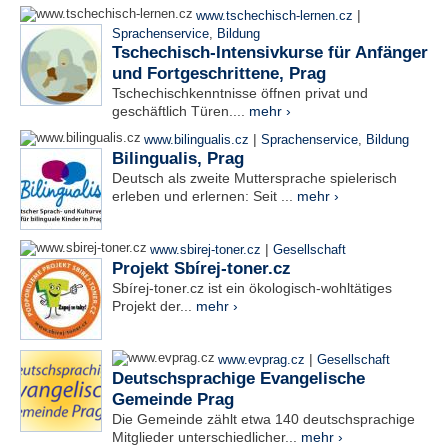
|
www.tschechisch-lernen.cz
Sprachenservice
,
Bildung
Tschechisch-Intensivkurse für Anfänger
und Fortgeschrittene, Prag
Tschechischkenntnisse öffnen privat und
geschäftlich Türen....
mehr ›
|
www.bilingualis.cz
Sprachenservice
,
Bildung
Bilingualis, Prag
Deutsch als zweite Muttersprache spielerisch
erleben und erlernen: Seit ...
mehr ›
|
www.sbirej-toner.cz
Gesellschaft
Projekt Sbírej-toner.cz
Sbírej-toner.cz ist ein ökologisch-wohltätiges
Projekt der...
mehr ›
|
www.evprag.cz
Gesellschaft
Deutschsprachige Evangelische
Gemeinde Prag
Die Gemeinde zählt etwa 140 deutschsprachige
Mitglieder unterschiedlicher...
mehr ›