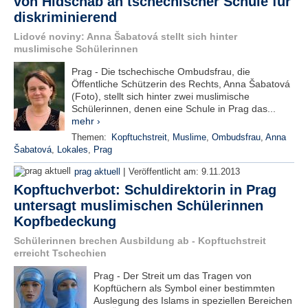
von Hidschab an tschechischer Schule für
e
diskriminierend
n
Lidové noviny: Anna Šabatová stellt sich hinter
u
muslimische Schülerinnen
t
z
Prag - Die tschechische Ombudsfrau, die
e
Öffentliche Schützerin des Rechts, Anna Šabatová
r
(Foto), stellt sich hinter zwei muslimische
n
Schülerinnen, denen eine Schule in Prag das...
a
mehr ›
m
e
Themen:
Kopftuchstreit
,
Muslime
,
Ombudsfrau
,
Anna
*
Šabatová
,
Lokales
,
Prag
|
prag aktuell
Veröffentlicht am:
9.11.2013
Kopftuchverbot: Schuldirektorin in Prag
P
a
untersagt muslimischen Schülerinnen
s
Kopfbedeckung
s
w
Schülerinnen brechen Ausbildung ab - Kopftuchstreit
o
erreicht Tschechien
r
Prag - Der Streit um das Tragen von
t
Kopftüchern als Symbol einer bestimmten
*
Auslegung des Islams in speziellen Bereichen