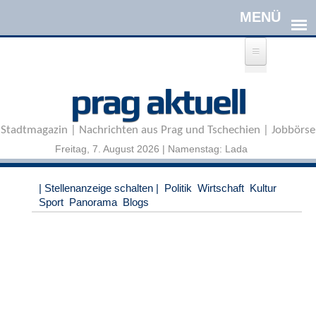
Direkt zum Inhalt
A
prag aktuell
n
m
e
Stadtmagazin | Nachrichten aus Prag und Tschechien | Jobbörse
l
d
Freitag, 7. August 2026 | Namenstag: Lada
e
n
|
| Stellenanzeige schalten |
Politik
Wirtschaft
Kultur
R
Sport
Panorama
Blogs
e
g
i
s
t
r
i
e