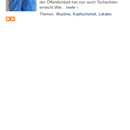
der Öffentlichkeit hat nun auch Tschechien
erreicht.Wie...
mehr ›
N
Themen:
Muslime
,
Kopftuchstreit
,
Lokales
e
u
e
s
P
a
s
s
w
o
r
t
a
n
f
o
r
d
e
r
n