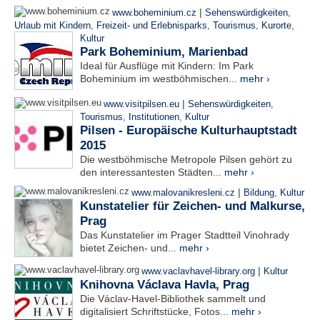
|
www.boheminium.cz
Sehenswürdigkeiten
,
Urlaub mit Kindern
,
Freizeit- und Erlebnisparks
,
Tourismus
,
Kurorte
,
Kultur
Park Boheminium, Marienbad
Ideal für Ausflüge mit Kindern: Im Park
Boheminium im westböhmischen...
mehr ›
|
www.visitpilsen.eu
Sehenswürdigkeiten
,
Tourismus
,
Institutionen
,
Kultur
Pilsen - Europäische Kulturhauptstadt
2015
Die westböhmische Metropole Pilsen gehört zu
den interessantesten Städten...
mehr ›
|
www.malovanikresleni.cz
Bildung
,
Kultur
Kunstatelier für Zeichen- und Malkurse,
Prag
Das Kunstatelier im Prager Stadtteil Vinohrady
bietet Zeichen- und...
mehr ›
|
www.vaclavhavel-library.org
Kultur
Knihovna Václava Havla, Prag
Die Václav-Havel-Bibliothek sammelt und
digitalisiert Schriftstücke, Fotos...
mehr ›