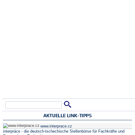
Suche
Suchformular
AKTUELLE LINK-TIPPS
www.interprace.cz
interpráce - die deutsch-tschechische Stellenbörse für Fachkräfte und