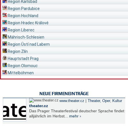
Region Karlsbad
Region Pardubice
Region Hochland
Region Hradec Králové
Region Liberec
Mährisch-Schlesien
Region Ústí nad Labem
Region Zlín
Hauptstadt Prag
Region Olomouc
Mittelböhmen
NEUE FIRMENEINTRÄGE
|
www.theater.cz
Theater, Oper
,
Kultur
theater.cz
Das Prager Theaterfestival deutscher Sprache findet
alljährlich im Herbst...
mehr ›