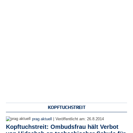
r
e
n
B
E
N
U
T
Z
E
R
A
N
M
E
L
D
KOPFTUCHSTREIT
U
N
|
prag aktuell
Veröffentlicht am:
26.8.2014
G
Kopftuchstreit: Ombudsfrau hält Verbot
B