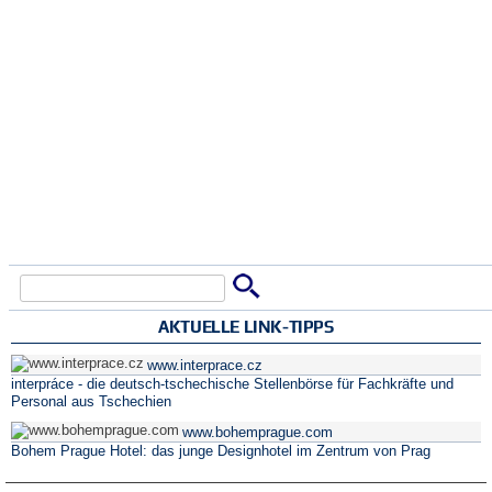
Suche
Suchformular
AKTUELLE LINK-TIPPS
www.interprace.cz
interpráce - die deutsch-tschechische Stellenbörse für Fachkräfte und
Personal aus Tschechien
www.bohemprague.com
Bohem Prague Hotel: das junge Designhotel im Zentrum von Prag