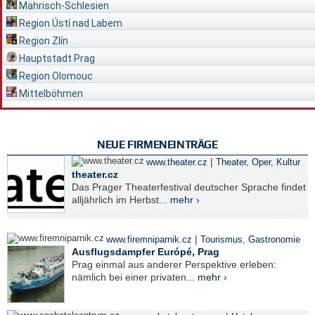
Mährisch-Schlesien
Region Ústí nad Labem
Region Zlín
Hauptstadt Prag
Region Olomouc
Mittelböhmen
NEUE FIRMENEINTRÄGE
|
www.theater.cz
Theater, Oper
,
Kultur
theater.cz
Das Prager Theaterfestival deutscher Sprache findet
alljährlich im Herbst...
mehr ›
|
www.firemniparnik.cz
Tourismus
,
Gastronomie
Ausflugsdampfer Európé, Prag
Prag einmal aus anderer Perspektive erleben:
nämlich bei einer privaten...
mehr ›