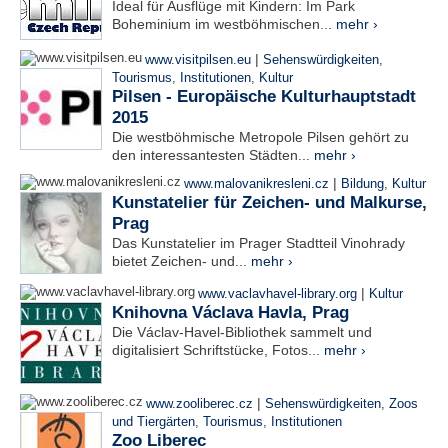
Ideal für Ausflüge mit Kindern: Im Park
Boheminium im westböhmischen...
mehr ›
|
www.visitpilsen.eu
Sehenswürdigkeiten
,
Tourismus
,
Institutionen
,
Kultur
Pilsen - Europäische Kulturhauptstadt
2015
Die westböhmische Metropole Pilsen gehört zu
den interessantesten Städten...
mehr ›
|
www.malovanikresleni.cz
Bildung
,
Kultur
Kunstatelier für Zeichen- und Malkurse,
Prag
Das Kunstatelier im Prager Stadtteil Vinohrady
bietet Zeichen- und...
mehr ›
|
www.vaclavhavel-library.org
Kultur
Knihovna Václava Havla, Prag
Die Václav-Havel-Bibliothek sammelt und
digitalisiert Schriftstücke, Fotos...
mehr ›
|
www.zooliberec.cz
Sehenswürdigkeiten
,
Zoos
und Tiergärten
,
Tourismus
,
Institutionen
Zoo Liberec