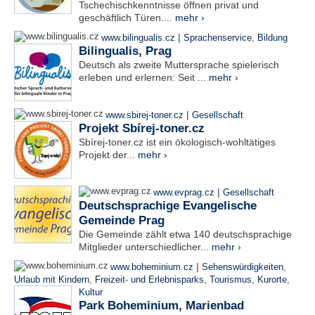
Tschechischkenntnisse öffnen privat und
geschäftlich Türen....
mehr ›
|
www.bilingualis.cz
Sprachenservice
,
Bildung
Bilingualis, Prag
Deutsch als zweite Muttersprache spielerisch
erleben und erlernen: Seit ...
mehr ›
|
www.sbirej-toner.cz
Gesellschaft
Projekt Sbírej-toner.cz
Sbírej-toner.cz ist ein ökologisch-wohltätiges
Projekt der...
mehr ›
|
www.evprag.cz
Gesellschaft
Deutschsprachige Evangelische
Gemeinde Prag
Die Gemeinde zählt etwa 140 deutschsprachige
Mitglieder unterschiedlicher...
mehr ›
|
www.boheminium.cz
Sehenswürdigkeiten
,
Urlaub mit Kindern
,
Freizeit- und Erlebnisparks
,
Tourismus
,
Kurorte
,
Kultur
Park Boheminium, Marienbad