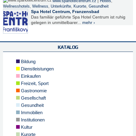
|
www.spahotelcentrum.cz
Hotels
,
Wellnesshotels
,
Wellness
,
Unterkünfte
,
Kurorte
,
Gesundheit
Spa Hotel Centrum, Franzensbad
Das familiär geführte Spa Hotel Centrum ist ruhig
gelegen in unmittelbarer...
mehr ›
KATALOG
Bildung
Dienstleistungen
Einkaufen
Freizeit, Sport
Gastronomie
Gesellschaft
Gesundheit
Immobilien
Institutionen
Kultur
Kurorte