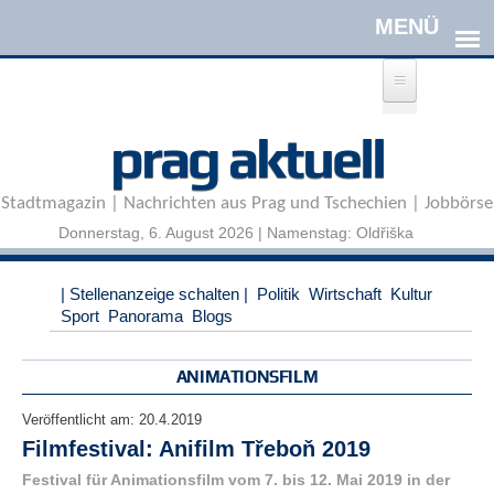
Direkt zum Inhalt
A
prag aktuell
n
m
e
Stadtmagazin | Nachrichten aus Prag und Tschechien | Jobbörse
l
d
Donnerstag, 6. August 2026 | Namenstag: Oldřiška
e
n
|
| Stellenanzeige schalten |
Politik
Wirtschaft
Kultur
R
Sport
Panorama
Blogs
e
g
i
ANIMATIONSFILM
s
t
Veröffentlicht am:
20.4.2019
r
Filmfestival: Anifilm Třeboň 2019
i
e
Festival für Animationsfilm vom 7. bis 12. Mai 2019 in der