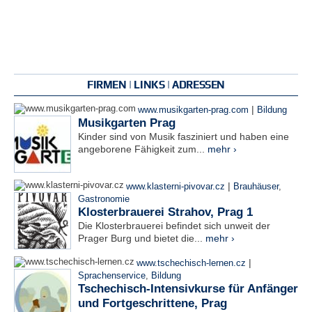
FIRMEN | LINKS | ADRESSEN
|
www.musikgarten-prag.com
Bildung
Musikgarten Prag
Kinder sind von Musik fasziniert und haben eine
angeborene Fähigkeit zum...
mehr ›
|
www.klasterni-pivovar.cz
Brauhäuser
,
Gastronomie
Klosterbrauerei Strahov, Prag 1
Die Klosterbrauerei befindet sich unweit der
Prager Burg und bietet die...
mehr ›
|
www.tschechisch-lernen.cz
Sprachenservice
,
Bildung
Tschechisch-Intensivkurse für Anfänger
und Fortgeschrittene, Prag