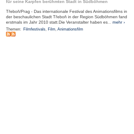
r
für seine Karpfen berühmten Stadt in Südböhmen
e
Třeboň/Prag - Das internationale Festival des Animationsfilms in
n
der beschaulichen Stadt Třeboň in der Region Südböhmen fand
erstmals im Jahr 2010 statt.Die Veranstalter haben es...
mehr ›
B
Themen:
Filmfestivals
,
Film
,
Animationsfilm
E
N
U
T
Z
E
R
A
N
M
E
L
D
U
N
G
B