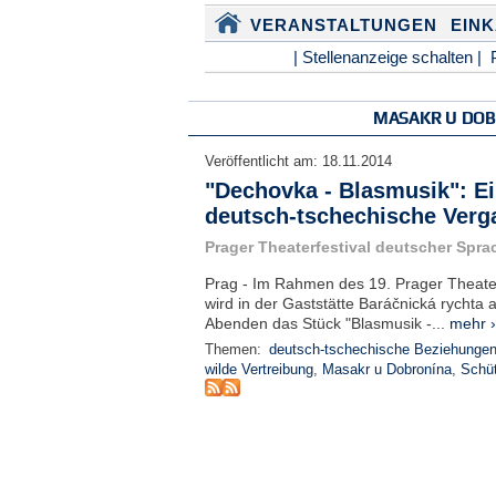
VERANSTALTUNGEN
EIN
| Stellenanzeige schalten |
MASAKR U DO
Veröffentlicht am:
18.11.2014
"Dechovka - Blasmusik": Ei
deutsch-tschechische Verg
Prager Theaterfestival deutscher Spra
Prag - Im Rahmen des 19. Prager Theater
wird in der Gaststätte Baráčnická rychta a
Abenden das Stück "Blasmusik -...
mehr ›
Themen:
deutsch-tschechische Beziehunge
wilde Vertreibung
,
Masakr u Dobronína
,
Schüt