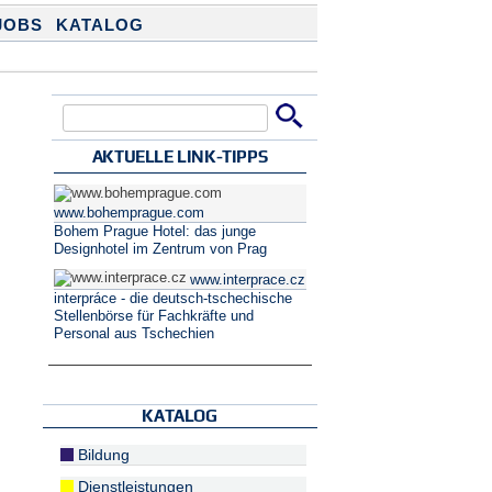
JOBS
KATALOG
Suche
Suchformular
AKTUELLE LINK-TIPPS
www.bohemprague.com
Bohem Prague Hotel: das junge
Designhotel im Zentrum von Prag
www.interprace.cz
interpráce - die deutsch-tschechische
Stellenbörse für Fachkräfte und
Personal aus Tschechien
KATALOG
Bildung
Dienstleistungen