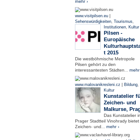
mehr ›
|
www.visitpilsen.eu
Sehenswürdigkeiten
,
Tourismus
,
Institutionen
,
Kultur
Pilsen -
Europäische
Kulturhauptst
t 2015
Die westböhmische Metropole
Pilsen gehört zu den
interessantesten Städten...
mehr
|
www.malovanikresleni.cz
Bildung
,
Kultur
Kunstatelier f
Zeichen- und
Malkurse, Pra
Das Kunstatelier 
Prager Stadtteil Vinohrady bietet
Zeichen- und...
mehr ›