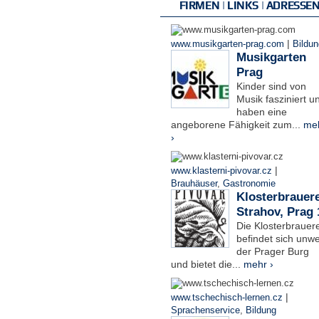
FIRMEN | LINKS | ADRESSE
|
www.musikgarten-prag.com
Bildun
Musikgarten
Prag
Kinder sind von
Musik fasziniert u
haben eine
angeborene Fähigkeit zum...
me
›
|
www.klasterni-pivovar.cz
Brauhäuser
,
Gastronomie
Klosterbrauere
Strahov, Prag 
Die Klosterbrauere
befindet sich unwe
der Prager Burg
und bietet die...
mehr ›
|
www.tschechisch-lernen.cz
Sprachenservice
,
Bildung