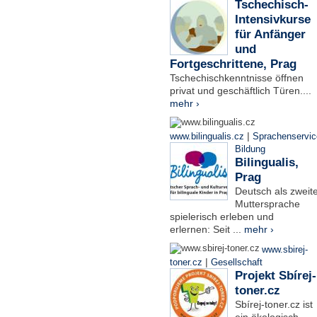
Tschechisch-
Intensivkurse
für Anfänger
und
Fortgeschrittene, Prag
Tschechischkenntnisse öffnen
privat und geschäftlich Türen....
mehr ›
|
www.bilingualis.cz
Sprachenservic
Bildung
Bilingualis,
Prag
Deutsch als zweit
Muttersprache
spielerisch erleben und
erlernen: Seit ...
mehr ›
www.sbirej-
|
toner.cz
Gesellschaft
Projekt Sbírej-
toner.cz
Sbírej-toner.cz ist