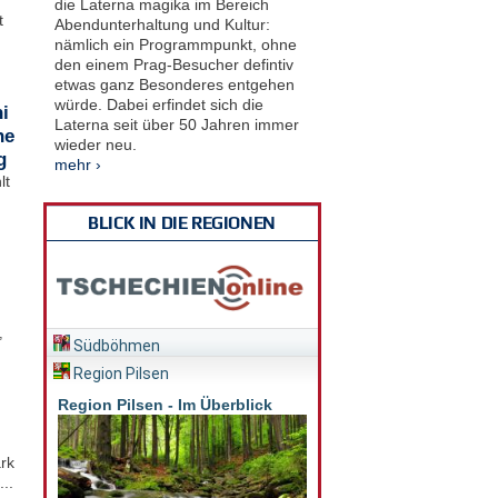
die Laterna magika im Bereich
t
Abendunterhaltung und Kultur:
nämlich ein Programmpunkt, ohne
den einem Prag-Besucher defintiv
etwas ganz Besonderes entgehen
würde. Dabei erfindet sich die
i
Laterna seit über 50 Jahren immer
he
wieder neu.
g
mehr ›
lt
BLICK IN DIE REGIONEN
,
Südböhmen
Region Pilsen
Region Pilsen - Im Überblick
rk
..