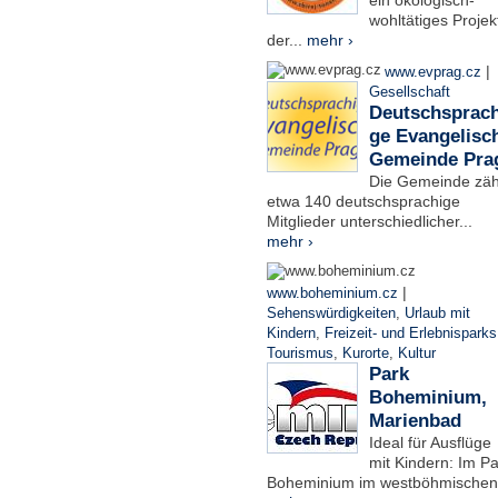
ein ökologisch-
wohltätiges Projek
der...
mehr ›
|
www.evprag.cz
Gesellschaft
Deutschsprach
ge Evangelisc
Gemeinde Pra
Die Gemeinde zäh
etwa 140 deutschsprachige
Mitglieder unterschiedlicher...
mehr ›
|
www.boheminium.cz
Sehenswürdigkeiten
,
Urlaub mit
Kindern
,
Freizeit- und Erlebnisparks
Tourismus
,
Kurorte
,
Kultur
Park
Boheminium,
Marienbad
Ideal für Ausflüge
mit Kindern: Im Pa
Boheminium im westböhmischen.