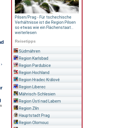
Pilsen/Prag - Für tschechische
Verhältnisse ist die Region Pilsen
so etwas wie ein Flächenstaat...
weiterlesen
Reisetipps
ad
Südmähren
Region Karlsbad
 ›
Region Pardubice
Region Hochland
Region Hradec Králové
Region Liberec
ür
Mährisch-Schlesien
g
Region Ústí nad Labem
im
Region Zlín
Hauptstadt Prag
Region Olomouc