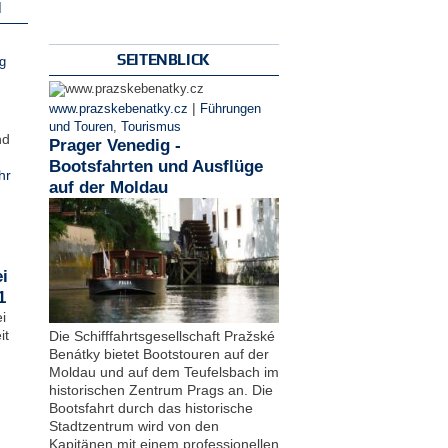
N
SEITENBLICK
g
|
www.prazskebenatky.cz
Führungen
und Touren
,
Tourismus
nd
Prager Venedig -
Bootsfahrten und Ausflüge
hr
auf der Moldau
i
1
i
it
Die Schifffahrtsgesellschaft Pražské
Benátky bietet Bootstouren auf der
Moldau und auf dem Teufelsbach im
historischen Zentrum Prags an. Die
Bootsfahrt durch das historische
Stadtzentrum wird von den
Kapitänen mit einem professionellen