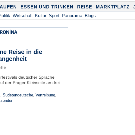
KAUFEN
ESSEN UND TRINKEN
REISE
MARKTPLATZ
Politik
Wirtschaft
Kultur
Sport
Panorama
Blogs
BRONÍNA
ne Reise in die
angenheit
che
festivals deutscher Sprache
uf der Prager Kleinseite an drei
n
,
Sudetendeutsche
,
Vertreibung
,
zendorf