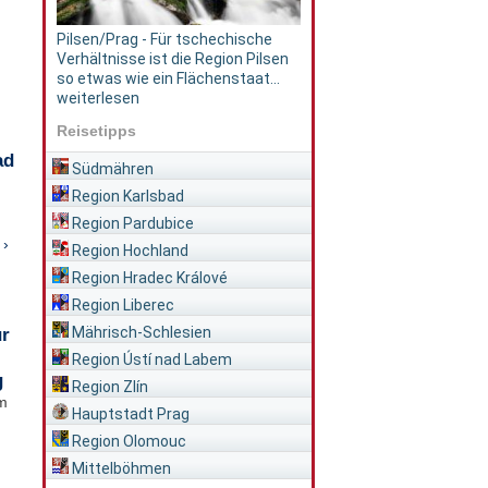
Pilsen/Prag - Für tschechische
Verhältnisse ist die Region Pilsen
so etwas wie ein Flächenstaat...
weiterlesen
Reisetipps
ad
Südmähren
Region Karlsbad
Region Pardubice
 ›
Region Hochland
Region Hradec Králové
Region Liberec
Mährisch-Schlesien
ür
Region Ústí nad Labem
g
Region Zlín
im
Hauptstadt Prag
Region Olomouc
Mittelböhmen