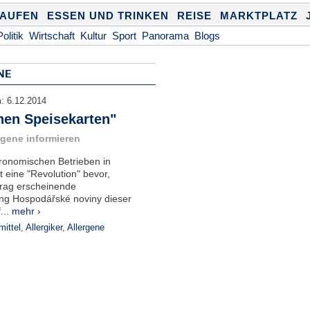
KAUFEN
ESSEN UND TRINKEN
REISE
MARKTPLATZ
Politik
Wirtschaft
Kultur
Sport
Panorama
Blogs
NE
m:
6.12.2014
hen Speisekarten"
rgene informieren
ronomischen Betrieben in
 eine "Revolution" bevor,
 Prag erscheinende
ung Hospodářské noviny dieser
...
mehr ›
ittel
,
Allergiker
,
Allergene