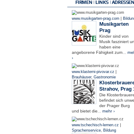
FIRMEN | LINKS | ADRESSE
|
www.musikgarten-prag.com
Bildun
Musikgarten
Prag
Kinder sind von
Musik fasziniert u
haben eine
angeborene Fähigkeit zum...
me
›
|
www.klasterni-pivovar.cz
Brauhäuser
,
Gastronomie
Klosterbrauere
Strahov, Prag 
Die Klosterbrauere
befindet sich unwe
der Prager Burg
und bietet die...
mehr ›
|
www.tschechisch-lernen.cz
Sprachenservice
,
Bildung