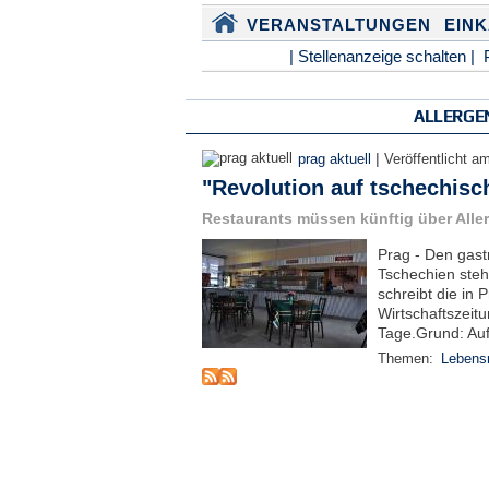
VERANSTALTUNGEN
EIN
| Stellenanzeige schalten |
ALLERGE
|
prag aktuell
Veröffentlicht a
"Revolution auf tschechisc
Restaurants müssen künftig über Alle
Prag - Den gast
Tschechien steht
schreibt die in
Wirtschaftszeit
Tage.Grund: Auf
Themen:
Lebensm