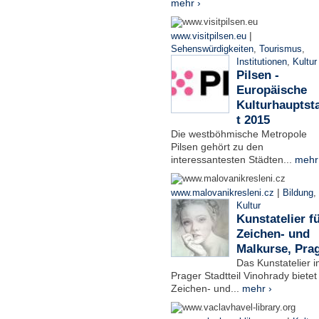
mehr ›
|
www.visitpilsen.eu
Sehenswürdigkeiten
,
Tourismus
,
Institutionen
,
Kultur
Pilsen -
Europäische
Kulturhauptst
t 2015
Die westböhmische Metropole
Pilsen gehört zu den
interessantesten Städten...
mehr
|
www.malovanikresleni.cz
Bildung
,
Kultur
Kunstatelier f
Zeichen- und
Malkurse, Pra
Das Kunstatelier 
Prager Stadtteil Vinohrady bietet
Zeichen- und...
mehr ›