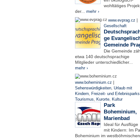
ein ökologisch-
wohltätiges Projek
der...
mehr ›
|
www.evprag.cz
Gesellschaft
Deutschsprach
ge Evangelisc
Gemeinde Pra
Die Gemeinde zäh
etwa 140 deutschsprachige
Mitglieder unterschiedlicher...
mehr ›
|
www.boheminium.cz
Sehenswürdigkeiten
,
Urlaub mit
Kindern
,
Freizeit- und Erlebnisparks
Tourismus
,
Kurorte
,
Kultur
Park
Boheminium,
Marienbad
Ideal für Ausflüge
mit Kindern: Im Pa
Boheminium im westböhmischen.