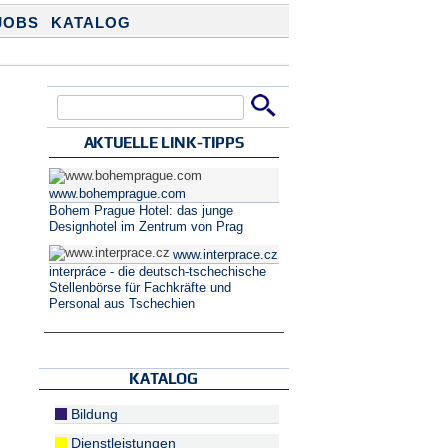
JOBS
KATALOG
Suche
Suchformular
AKTUELLE LINK-TIPPS
www.bohemprague.com
Bohem Prague Hotel: das junge
Designhotel im Zentrum von Prag
www.interprace.cz
interpráce - die deutsch-tschechische
Stellenbörse für Fachkräfte und
Personal aus Tschechien
KATALOG
Bildung
Dienstleistungen