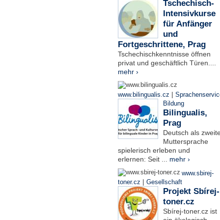
Tschechisch-
Intensivkurse
für Anfänger
und
Fortgeschrittene, Prag
Tschechischkenntnisse öffnen
privat und geschäftlich Türen....
mehr ›
|
www.bilingualis.cz
Sprachenservic
Bildung
Bilingualis,
Prag
Deutsch als zweit
Muttersprache
spielerisch erleben und
erlernen: Seit ...
mehr ›
www.sbirej-
|
toner.cz
Gesellschaft
Projekt Sbírej-
toner.cz
Sbírej-toner.cz ist