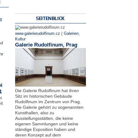
N
SEITENBLICK
g
|
www.galerierudolfinum.cz
Galerien
,
Kultur
nd
Galerie Rudolfinum, Prag
hr
i
Die Galerie Rudolfinum hat ihren
1
Sitz im historischen Gebäude
i
Rudolfinum im Zentrum von Prag.
it
Die Galerie gehört zu sogenannten
Kunsthallen, also zu
Ausstellungsstätten, die keine
eigenen Sammlungen und keine
ständige Exposition haben und
deren Konzept auf dem