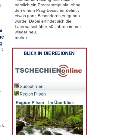
nämlich ein Programmpunkt, ohne
t
den einem Prag-Besucher defintiv
etwas ganz Besonderes entgehen
würde. Dabei erfindet sich die
Laterna seit über 50 Jahren immer
i
wieder neu.
he
mehr ›
g
lt
BLICK IN DIE REGIONEN
Südböhmen
,
Region Pilsen
Region Pilsen - Im Überblick
rk
..