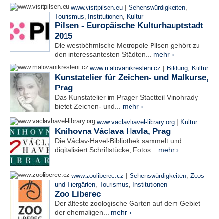
|
www.visitpilsen.eu
Sehenswürdigkeiten
,
Tourismus
,
Institutionen
,
Kultur
Pilsen - Europäische Kulturhauptstadt
2015
Die westböhmische Metropole Pilsen gehört zu
den interessantesten Städten...
mehr ›
|
www.malovanikresleni.cz
Bildung
,
Kultur
Kunstatelier für Zeichen- und Malkurse,
Prag
Das Kunstatelier im Prager Stadtteil Vinohrady
bietet Zeichen- und...
mehr ›
|
www.vaclavhavel-library.org
Kultur
Knihovna Václava Havla, Prag
Die Václav-Havel-Bibliothek sammelt und
digitalisiert Schriftstücke, Fotos...
mehr ›
|
www.zooliberec.cz
Sehenswürdigkeiten
,
Zoos
und Tiergärten
,
Tourismus
,
Institutionen
Zoo Liberec
Der älteste zoologische Garten auf dem Gebiet
der ehemaligen...
mehr ›