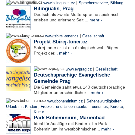
|
www.bilingualis.cz
Sprachenservice
,
Bildung
Bilingualis, Prag
Deutsch als zweite Muttersprache spielerisch
erleben und erlernen: Seit ...
mehr ›
|
www.sbirej-toner.cz
Gesellschaft
Projekt Sbírej-toner.cz
Sbírej-toner.cz ist ein ökologisch-wohltätiges
Projekt der...
mehr ›
|
www.evprag.cz
Gesellschaft
Deutschsprachige Evangelische
Gemeinde Prag
Die Gemeinde zählt etwa 140 deutschsprachige
Mitglieder unterschiedlicher...
mehr ›
|
www.boheminium.cz
Sehenswürdigkeiten
,
Urlaub mit Kindern
,
Freizeit- und Erlebnisparks
,
Tourismus
,
Kurorte
,
Kultur
Park Boheminium, Marienbad
Ideal für Ausflüge mit Kindern: Im Park
Boheminium im westböhmischen...
mehr ›