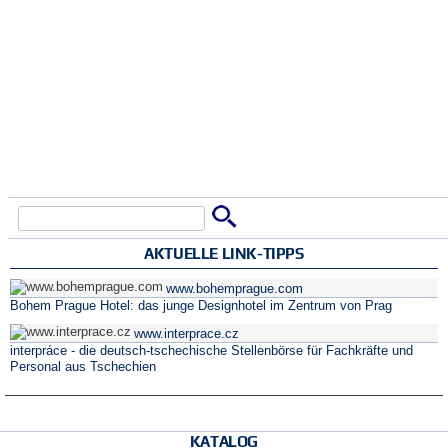
Suche
Suchformular
AKTUELLE LINK-TIPPS
www.bohemprague.com
Bohem Prague Hotel: das junge Designhotel im Zentrum von Prag
www.interprace.cz
interpráce - die deutsch-tschechische Stellenbörse für Fachkräfte und
Personal aus Tschechien
KATALOG