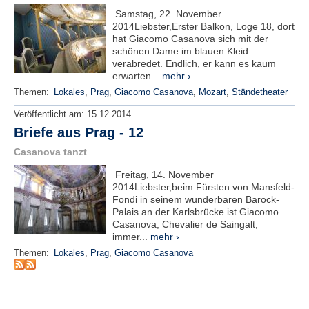
r
Samstag, 22. November
e
2014Liebster,Erster Balkon, Loge 18, dort
n
hat Giacomo Casanova sich mit der
schönen Dame im blauen Kleid
B
verabredet. Endlich, er kann es kaum
E
erwarten...
mehr ›
N
Themen:
Lokales
,
Prag
,
Giacomo Casanova
,
Mozart
,
Ständetheater
U
Veröffentlicht am:
15.12.2014
T
Z
Briefe aus Prag - 12
E
Casanova tanzt
R
A
Freitag, 14. November
N
2014Liebster,beim Fürsten von Mansfeld-
M
Fondi in seinem wunderbaren Barock-
Palais an der Karlsbrücke ist Giacomo
E
Casanova, Chevalier de Saingalt,
L
immer...
mehr ›
D
Themen:
Lokales
,
Prag
,
Giacomo Casanova
U
N
G
B