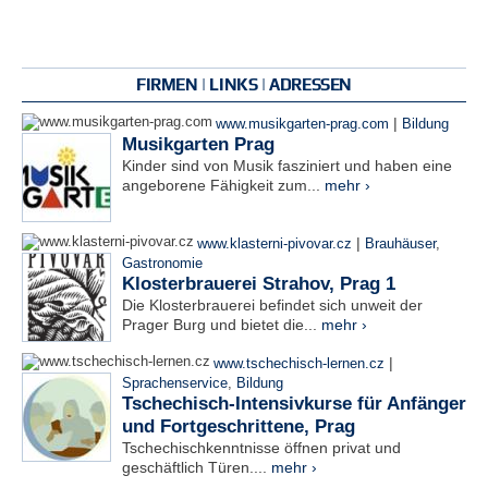
FIRMEN | LINKS | ADRESSEN
|
www.musikgarten-prag.com
Bildung
Musikgarten Prag
Kinder sind von Musik fasziniert und haben eine
angeborene Fähigkeit zum...
mehr ›
|
www.klasterni-pivovar.cz
Brauhäuser
,
Gastronomie
Klosterbrauerei Strahov, Prag 1
Die Klosterbrauerei befindet sich unweit der
Prager Burg und bietet die...
mehr ›
|
www.tschechisch-lernen.cz
Sprachenservice
,
Bildung
Tschechisch-Intensivkurse für Anfänger
und Fortgeschrittene, Prag
Tschechischkenntnisse öffnen privat und
geschäftlich Türen....
mehr ›