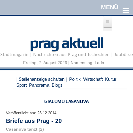
Direkt zum Inhalt
A
prag aktuell
n
m
e
Stadtmagazin | Nachrichten aus Prag und Tschechien | Jobbörse
l
d
Freitag, 7. August 2026 | Namenstag: Lada
e
n
|
| Stellenanzeige schalten |
Politik
Wirtschaft
Kultur
R
Sport
Panorama
Blogs
e
g
i
GIACOMO CASANOVA
s
t
Veröffentlicht am:
23.12.2014
r
Briefe aus Prag - 20
i
e
Casanova tanzt (2)