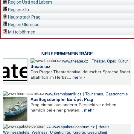
Region Ústí nad Labem
Region Zlín
Hauptstadt Prag
Region Olomouc
Mittelböhmen
NEUE FIRMENEINTRÄGE
|
www.theater.cz
Theater, Oper
,
Kultur
theater.cz
Das Prager Theaterfestival deutscher Sprache findet
alljährlich im Herbst...
mehr ›
|
www.firemniparnik.cz
Tourismus
,
Gastronomie
Ausflugsdampfer Európé, Prag
Prag einmal aus anderer Perspektive erleben:
nämlich bei einer privaten...
mehr ›
|
www.spahotelcentrum.cz
Hotels
,
Wellnesshotels
,
Wellness
,
Unterkünfte
,
Kurorte
,
Gesundheit