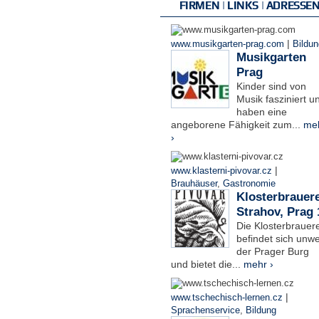
FIRMEN | LINKS | ADRESSE
|
www.musikgarten-prag.com
Bildun
Musikgarten
Prag
Kinder sind von
Musik fasziniert u
haben eine
angeborene Fähigkeit zum...
me
›
|
www.klasterni-pivovar.cz
Brauhäuser
,
Gastronomie
Klosterbrauere
Strahov, Prag 
Die Klosterbrauere
befindet sich unwe
der Prager Burg
und bietet die...
mehr ›
|
www.tschechisch-lernen.cz
Sprachenservice
,
Bildung