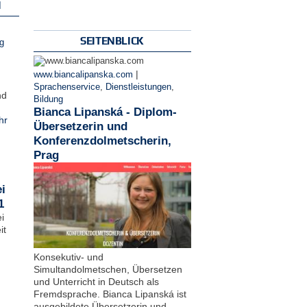
N
SEITENBLICK
g
|
www.biancalipanska.com
Sprachenservice
,
Dienstleistungen
,
nd
Bildung
Bianca Lipanská - Diplom-
hr
Übersetzerin und
Konferenzdolmetscherin,
Prag
i
1
i
it
Konsekutiv- und
Simultandolmetschen, Übersetzen
und Unterricht in Deutsch als
Fremdsprache. Bianca Lipanská ist
ausgebildete Übersetzerin und