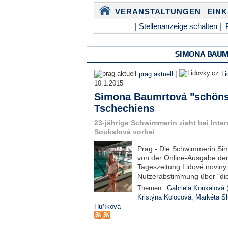
VERANSTALTUNGEN
EIN
| Stellenanzeige schalten |
SIMONA BAU
|
prag aktuell
Li
10.1.2015
Simona Baumrtová "schönst
Tschechiens
23-jährige Schwimmerin zieht bei Int
Soukalová vorbei
Prag - Die Schwimmerin Sim
von der Online-Ausgabe der
Tageszeitung Lidové noviny
Nutzerabstimmung über "die
Themen:
Gabriela Koukalová 
Kristýna Kolocová
,
Markéta S
Huříková