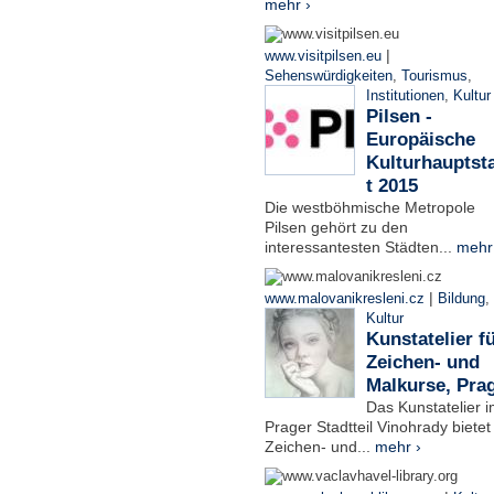
mehr ›
|
www.visitpilsen.eu
Sehenswürdigkeiten
,
Tourismus
,
Institutionen
,
Kultur
Pilsen -
Europäische
Kulturhauptst
t 2015
Die westböhmische Metropole
Pilsen gehört zu den
interessantesten Städten...
mehr
|
www.malovanikresleni.cz
Bildung
,
Kultur
Kunstatelier f
Zeichen- und
Malkurse, Pra
Das Kunstatelier 
Prager Stadtteil Vinohrady bietet
Zeichen- und...
mehr ›