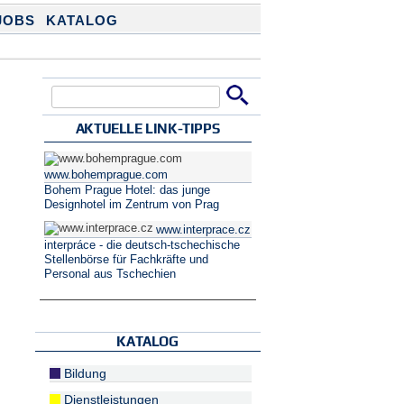
JOBS
KATALOG
Suche
Suchformular
AKTUELLE LINK-TIPPS
www.bohemprague.com
Bohem Prague Hotel: das junge
Designhotel im Zentrum von Prag
www.interprace.cz
interpráce - die deutsch-tschechische
Stellenbörse für Fachkräfte und
Personal aus Tschechien
KATALOG
Bildung
Dienstleistungen