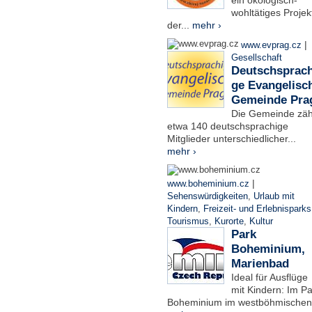
ein ökologisch-
wohltätiges Projek
der...
mehr ›
|
www.evprag.cz
Gesellschaft
Deutschsprach
ge Evangelisc
Gemeinde Pra
Die Gemeinde zäh
etwa 140 deutschsprachige
Mitglieder unterschiedlicher...
mehr ›
|
www.boheminium.cz
Sehenswürdigkeiten
,
Urlaub mit
Kindern
,
Freizeit- und Erlebnisparks
Tourismus
,
Kurorte
,
Kultur
Park
Boheminium,
Marienbad
Ideal für Ausflüge
mit Kindern: Im Pa
Boheminium im westböhmischen.