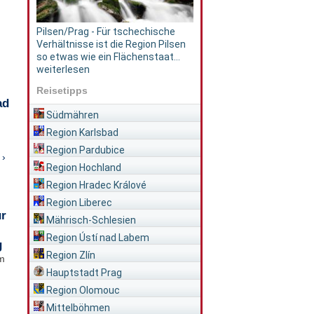
Pilsen/Prag - Für tschechische
Verhältnisse ist die Region Pilsen
so etwas wie ein Flächenstaat...
weiterlesen
Reisetipps
ad
Südmähren
Region Karlsbad
Region Pardubice
 ›
Region Hochland
Region Hradec Králové
Region Liberec
ür
Mährisch-Schlesien
Region Ústí nad Labem
g
Region Zlín
im
Hauptstadt Prag
Region Olomouc
Mittelböhmen