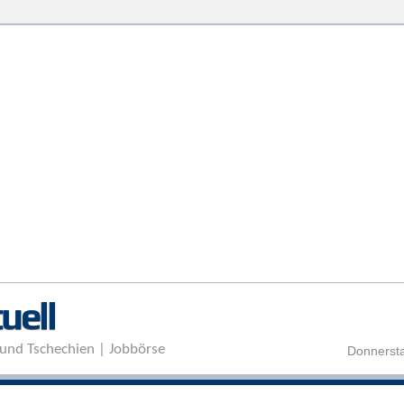
Direkt zum Inhalt
uell
und Tschechien | Jobbörse
Donnersta