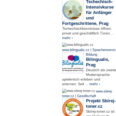
Tschechisch-
Intensivkurse
für Anfänger
und
Fortgeschrittene, Prag
Tschechischkenntnisse öffnen
privat und geschäftlich Türen....
mehr ›
|
www.bilingualis.cz
Sprachenservic
Bildung
Bilingualis,
Prag
Deutsch als zweit
Muttersprache
spielerisch erleben und
erlernen: Seit ...
mehr ›
www.sbirej-
|
toner.cz
Gesellschaft
Projekt Sbírej-
toner.cz
Sbírej-toner.cz ist