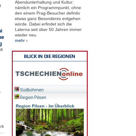
Abendunterhaltung und Kultur:
t
nämlich ein Programmpunkt, ohne
den einem Prag-Besucher defintiv
etwas ganz Besonderes entgehen
würde. Dabei erfindet sich die
Laterna seit über 50 Jahren immer
i
wieder neu.
he
mehr ›
g
lt
BLICK IN DIE REGIONEN
Südböhmen
,
Region Pilsen
Region Pilsen - Im Überblick
rk
..