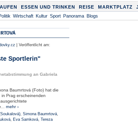
KAUFEN
ESSEN UND TRINKEN
REISE
MARKTPLATZ
Politik
Wirtschaft
Kultur
Sport
Panorama
Blogs
MRTOVÁ
|
dovky.cz
Veröffentlicht am:
e Sportlerin"
ernetabstimmung an Gabriela
ona Baumrtová (Foto) hat die
 in Prag erscheinenden
 ausgerichtete
...
mehr ›
(Soukalová)
,
Simona Baumrtová
,
luková
,
Eva Samková
,
Tereza