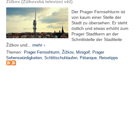
r
Žižkov (Žižkovská televizní věž)
e
Der Prager Fernsehturm ist
n
von kaum einer Stelle der
Stadt zu übersehen. Er steht
B
östlich und etwas erhöht zum
E
Prager Stadtkern an der
Schnittstelle der Stadtteile
N
Žižkov und...
mehr ›
U
T
Themen:
Prager Fernsehturm
,
Žižkov
,
Minigolf
,
Prager
Z
Sehenswürdigkeiten
,
Schlittschuhlaufen
,
Pétanque
,
Reisetipps
E
R
A
N
M
E
L
D
U
N
G
B