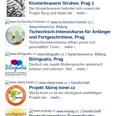
Klosterbrauerei Strahov, Prag 1
Die Klosterbrauerei befindet sich unweit der
Prager Burg und bietet die...
mehr ›
|
www.tschechisch-lernen.cz
Sprachenservice
,
Bildung
Tschechisch-Intensivkurse für Anfänger
und Fortgeschrittene, Prag
Tschechischkenntnisse öffnen privat und
geschäftlich Türen....
mehr ›
|
www.bilingualis.cz
Sprachenservice
,
Bildung
Bilingualis, Prag
Deutsch als zweite Muttersprache spielerisch
erleben und erlernen: Seit ...
mehr ›
|
www.sbirej-toner.cz
Gesellschaft
Projekt Sbírej-toner.cz
Sbírej-toner.cz ist ein ökologisch-wohltätiges
Projekt der...
mehr ›
|
www.evprag.cz
Gesellschaft