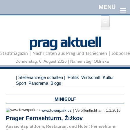
Direkt zum Inhalt
A
prag aktuell
n
m
e
Stadtmagazin | Nachrichten aus Prag und Tschechien | Jobbörse
l
d
Donnerstag, 6. August 2026 | Namenstag: Oldřiška
e
n
|
| Stellenanzeige schalten |
Politik
Wirtschaft
Kultur
R
Sport
Panorama
Blogs
e
g
i
MINIGOLF
s
t
|
www.towerpark.cz
Veröffentlicht am:
1.1.2015
r
Prager Fernsehturm, Žižkov
i
e
Aussichtsplattform, Restaurant und Hotel: Fernsehturm