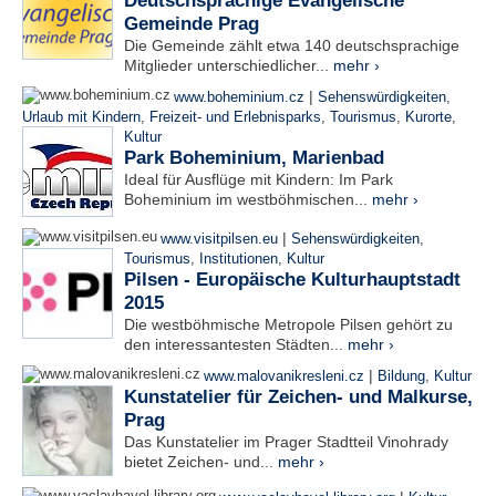
Deutschsprachige Evangelische
Gemeinde Prag
Die Gemeinde zählt etwa 140 deutschsprachige
Mitglieder unterschiedlicher...
mehr ›
|
www.boheminium.cz
Sehenswürdigkeiten
,
Urlaub mit Kindern
,
Freizeit- und Erlebnisparks
,
Tourismus
,
Kurorte
,
Kultur
Park Boheminium, Marienbad
Ideal für Ausflüge mit Kindern: Im Park
Boheminium im westböhmischen...
mehr ›
|
www.visitpilsen.eu
Sehenswürdigkeiten
,
Tourismus
,
Institutionen
,
Kultur
Pilsen - Europäische Kulturhauptstadt
2015
Die westböhmische Metropole Pilsen gehört zu
den interessantesten Städten...
mehr ›
|
www.malovanikresleni.cz
Bildung
,
Kultur
Kunstatelier für Zeichen- und Malkurse,
Prag
Das Kunstatelier im Prager Stadtteil Vinohrady
bietet Zeichen- und...
mehr ›