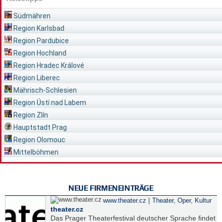
Südmähren
Region Karlsbad
Region Pardubice
Region Hochland
Region Hradec Králové
Region Liberec
Mährisch-Schlesien
Region Ústí nad Labem
Region Zlín
Hauptstadt Prag
Region Olomouc
Mittelböhmen
NEUE FIRMENEINTRÄGE
|
www.theater.cz
Theater, Oper
,
Kultur
theater.cz
Das Prager Theaterfestival deutscher Sprache findet