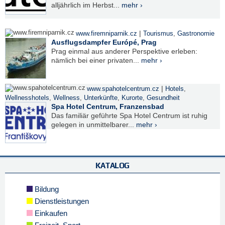
alljährlich im Herbst...
mehr ›
|
www.firemniparnik.cz
Tourismus
,
Gastronomie
Ausflugsdampfer Európé, Prag
Prag einmal aus anderer Perspektive erleben:
nämlich bei einer privaten...
mehr ›
|
www.spahotelcentrum.cz
Hotels
,
Wellnesshotels
,
Wellness
,
Unterkünfte
,
Kurorte
,
Gesundheit
Spa Hotel Centrum, Franzensbad
Das familiär geführte Spa Hotel Centrum ist ruhig
gelegen in unmittelbarer...
mehr ›
KATALOG
Bildung
Dienstleistungen
Einkaufen