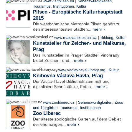
|
www.visitpilsen.eu
Sehenswürdigkeiten
,
Tourismus
,
Institutionen
,
Kultur
Pilsen - Europäische Kulturhauptstadt
2015
Die westböhmische Metropole Pilsen gehört zu
den interessantesten Städten...
mehr ›
|
www.malovanikresleni.cz
Bildung
,
Kultur
Kunstatelier für Zeichen- und Malkurse,
Prag
Das Kunstatelier im Prager Stadtteil Vinohrady
bietet Zeichen- und...
mehr ›
|
www.vaclavhavel-library.org
Kultur
Knihovna Václava Havla, Prag
Die Václav-Havel-Bibliothek sammelt und
digitalisiert Schriftstücke, Fotos...
mehr ›
|
www.zooliberec.cz
Sehenswürdigkeiten
,
Zoos
und Tiergärten
,
Tourismus
,
Institutionen
Zoo Liberec
Der älteste zoologische Garten auf dem Gebiet
der ehemaligen...
mehr ›