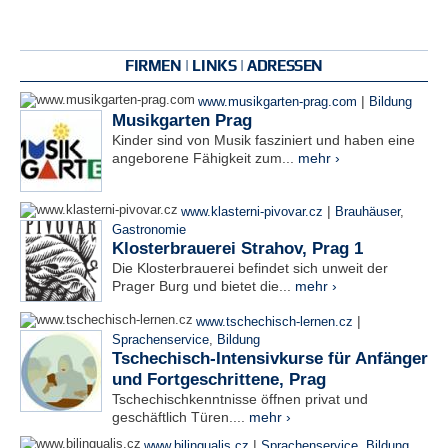
FIRMEN | LINKS | ADRESSEN
|
www.musikgarten-prag.com
Bildung
Musikgarten Prag
Kinder sind von Musik fasziniert und haben eine
angeborene Fähigkeit zum...
mehr ›
|
www.klasterni-pivovar.cz
Brauhäuser
,
Gastronomie
Klosterbrauerei Strahov, Prag 1
Die Klosterbrauerei befindet sich unweit der
Prager Burg und bietet die...
mehr ›
|
www.tschechisch-lernen.cz
Sprachenservice
,
Bildung
Tschechisch-Intensivkurse für Anfänger
und Fortgeschrittene, Prag
Tschechischkenntnisse öffnen privat und
geschäftlich Türen....
mehr ›
|
www.bilingualis.cz
Sprachenservice
,
Bildung