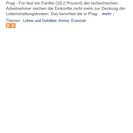
r
Prag - Für fast ein Fünftel (18,2 Prozent) der tschechischen
e
Arbeitnehmer reichen die Einkünfte nicht mehr zur Deckung der
n
Lebenshaltungskosten. Das berichtet die in Prag...
mehr ›
Themen:
Löhne und Gehälter
,
Armut
,
Eurostat
B
E
N
U
T
Z
E
R
A
N
M
E
L
D
U
N
G
B