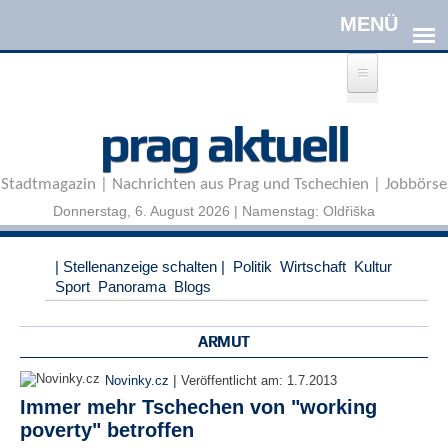
Direkt zum Inhalt
A
prag aktuell
n
m
e
Stadtmagazin | Nachrichten aus Prag und Tschechien | Jobbörse
l
d
Donnerstag, 6. August 2026 | Namenstag: Oldřiška
e
n
|
| Stellenanzeige schalten |
Politik
Wirtschaft
Kultur
R
Sport
Panorama
Blogs
e
g
i
ARMUT
s
t
|
Novinky.cz
Veröffentlicht am:
1.7.2013
r
Immer mehr Tschechen von "working
i
poverty" betroffen
e