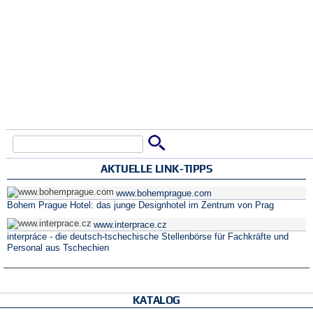
Suche
Suchformular
AKTUELLE LINK-TIPPS
www.bohemprague.com
Bohem Prague Hotel: das junge Designhotel im Zentrum von Prag
www.interprace.cz
interpráce - die deutsch-tschechische Stellenbörse für Fachkräfte und
Personal aus Tschechien
KATALOG