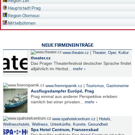
Region Zlín
Hauptstadt Prag
Region Olomouc
Mittelböhmen
NEUE FIRMENEINTRÄGE
|
www.theater.cz
Theater, Oper
,
Kultur
theater.cz
Das Prager Theaterfestival deutscher Sprache findet
alljährlich im Herbst...
mehr ›
|
www.firemniparnik.cz
Tourismus
,
Gastronomie
Ausflugsdampfer Európé, Prag
Prag einmal aus anderer Perspektive erleben:
nämlich bei einer privaten...
mehr ›
|
www.spahotelcentrum.cz
Hotels
,
Wellnesshotels
,
Wellness
,
Unterkünfte
,
Kurorte
,
Gesundheit
Spa Hotel Centrum, Franzensbad