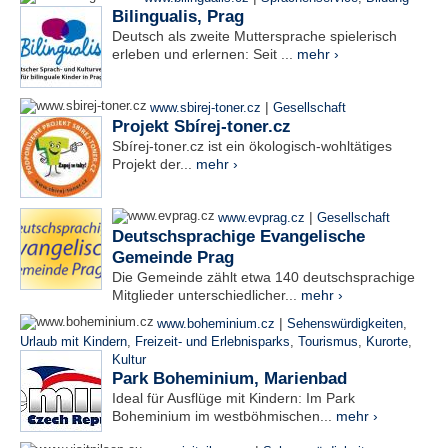
Bilingualis, Prag
Deutsch als zweite Muttersprache spielerisch
erleben und erlernen: Seit ...
mehr ›
|
www.sbirej-toner.cz
Gesellschaft
Projekt Sbírej-toner.cz
Sbírej-toner.cz ist ein ökologisch-wohltätiges
Projekt der...
mehr ›
|
www.evprag.cz
Gesellschaft
Deutschsprachige Evangelische
Gemeinde Prag
Die Gemeinde zählt etwa 140 deutschsprachige
Mitglieder unterschiedlicher...
mehr ›
|
www.boheminium.cz
Sehenswürdigkeiten
,
Urlaub mit Kindern
,
Freizeit- und Erlebnisparks
,
Tourismus
,
Kurorte
,
Kultur
Park Boheminium, Marienbad
Ideal für Ausflüge mit Kindern: Im Park
Boheminium im westböhmischen...
mehr ›