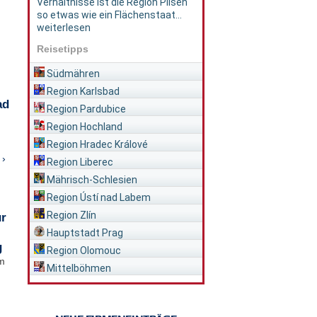
Verhältnisse ist die Region Pilsen
so etwas wie ein Flächenstaat...
weiterlesen
Reisetipps
Südmähren
Region Karlsbad
ad
Region Pardubice
Region Hochland
Region Hradec Králové
 ›
Region Liberec
Mährisch-Schlesien
Region Ústí nad Labem
Region Zlín
ür
Hauptstadt Prag
g
Region Olomouc
im
Mittelböhmen