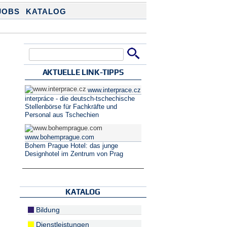
JOBS
KATALOG
Suche
Suchformular
AKTUELLE LINK-TIPPS
www.interprace.cz
interpráce - die deutsch-tschechische
Stellenbörse für Fachkräfte und
Personal aus Tschechien
www.bohemprague.com
Bohem Prague Hotel: das junge
Designhotel im Zentrum von Prag
KATALOG
Bildung
Dienstleistungen