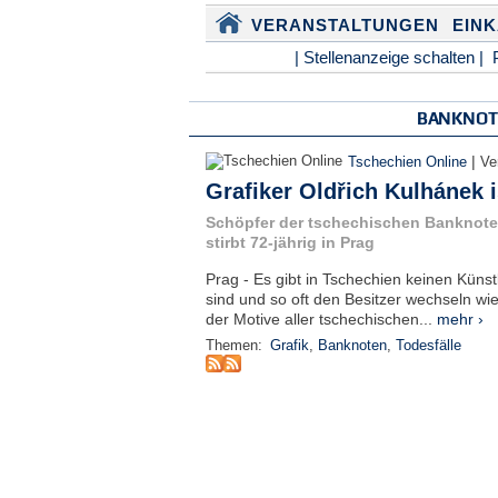
VERANSTALTUNGEN
EIN
| Stellenanzeige schalten |
BANKNOT
|
Tschechien Online
Ve
Grafiker Oldřich Kulhánek i
Schöpfer der tschechischen Banknoten:
stirbt 72-jährig in Prag
Prag - Es gibt in Tschechien keinen Küns
sind und so oft den Besitzer wechseln wie
der Motive aller tschechischen...
mehr ›
Themen:
Grafik
,
Banknoten
,
Todesfälle