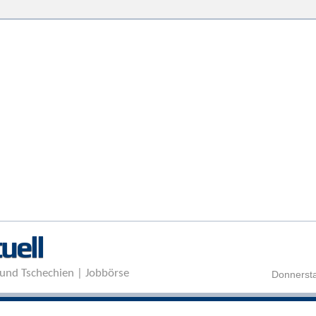
Direkt zum Inhalt
uell
und Tschechien | Jobbörse
Donnersta