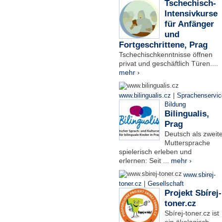
Tschechisch-
Intensivkurse
für Anfänger
und
Fortgeschrittene, Prag
Tschechischkenntnisse öffnen
privat und geschäftlich Türen....
mehr ›
|
www.bilingualis.cz
Sprachenservic
Bildung
Bilingualis,
Prag
Deutsch als zweit
Muttersprache
spielerisch erleben und
erlernen: Seit ...
mehr ›
www.sbirej-
|
toner.cz
Gesellschaft
Projekt Sbírej-
toner.cz
Sbírej-toner.cz ist