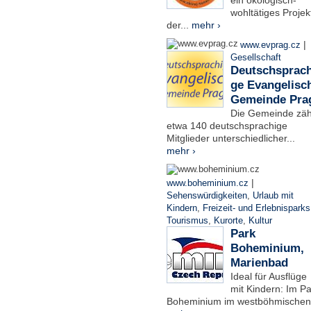
ein ökologisch-
wohltätiges Projek
der...
mehr ›
|
www.evprag.cz
Gesellschaft
Deutschsprach
ge Evangelisc
Gemeinde Pra
Die Gemeinde zäh
etwa 140 deutschsprachige
Mitglieder unterschiedlicher...
mehr ›
|
www.boheminium.cz
Sehenswürdigkeiten
,
Urlaub mit
Kindern
,
Freizeit- und Erlebnisparks
Tourismus
,
Kurorte
,
Kultur
Park
Boheminium,
Marienbad
Ideal für Ausflüge
mit Kindern: Im Pa
Boheminium im westböhmischen.