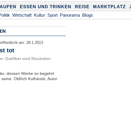
KAUFEN
ESSEN UND TRINKEN
REISE
MARKTPLATZ
Politik
Wirtschaft
Kultur
Sport
Panorama
Blogs
EN
röffentlicht am:
28.1.2013
st tot
 Grafiker und Illustrator
tler, dessen Werke so begehrt
 seine. Oldřich Kulhánek, Autor