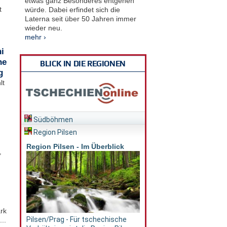
etwas ganz Besonderes entgehen
t
würde. Dabei erfindet sich die
Laterna seit über 50 Jahren immer
wieder neu.
mehr ›
i
he
BLICK IN DIE REGIONEN
g
lt
Südböhmen
Region Pilsen
Region Pilsen - Im Überblick
,
rk
Pilsen/Prag - Für tschechische
..