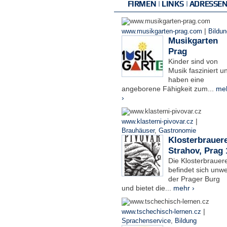
FIRMEN | LINKS | ADRESSE
|
www.musikgarten-prag.com
Bildun
Musikgarten
Prag
Kinder sind von
Musik fasziniert u
haben eine
angeborene Fähigkeit zum...
me
›
|
www.klasterni-pivovar.cz
Brauhäuser
,
Gastronomie
Klosterbrauere
Strahov, Prag 
Die Klosterbrauere
befindet sich unwe
der Prager Burg
und bietet die...
mehr ›
|
www.tschechisch-lernen.cz
Sprachenservice
,
Bildung