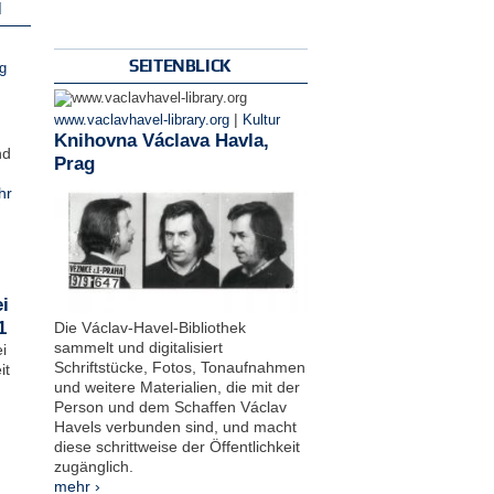
N
SEITENBLICK
g
|
www.vaclavhavel-library.org
Kultur
Knihovna Václava Havla,
nd
Prag
hr
i
1
Die Václav-Havel-Bibliothek
sammelt und digitalisiert
i
Schriftstücke, Fotos, Tonaufnahmen
it
und weitere Materialien, die mit der
Person und dem Schaffen Václav
Havels verbunden sind, und macht
diese schrittweise der Öffentlichkeit
zugänglich.
mehr ›