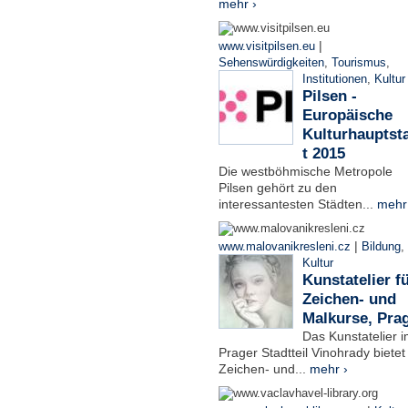
mehr ›
|
www.visitpilsen.eu
Sehenswürdigkeiten
,
Tourismus
,
Institutionen
,
Kultur
Pilsen -
Europäische
Kulturhauptst
t 2015
Die westböhmische Metropole
Pilsen gehört zu den
interessantesten Städten...
mehr
|
www.malovanikresleni.cz
Bildung
,
Kultur
Kunstatelier f
Zeichen- und
Malkurse, Pra
Das Kunstatelier 
Prager Stadtteil Vinohrady bietet
Zeichen- und...
mehr ›