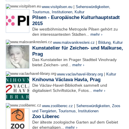
|
www.visitpilsen.eu
Sehenswürdigkeiten
,
Tourismus
,
Institutionen
,
Kultur
Pilsen - Europäische Kulturhauptstadt
2015
Die westböhmische Metropole Pilsen gehört zu
den interessantesten Städten...
mehr ›
|
www.malovanikresleni.cz
Bildung
,
Kultur
Kunstatelier für Zeichen- und Malkurse,
Prag
Das Kunstatelier im Prager Stadtteil Vinohrady
bietet Zeichen- und...
mehr ›
|
www.vaclavhavel-library.org
Kultur
Knihovna Václava Havla, Prag
Die Václav-Havel-Bibliothek sammelt und
digitalisiert Schriftstücke, Fotos...
mehr ›
|
www.zooliberec.cz
Sehenswürdigkeiten
,
Zoos
und Tiergärten
,
Tourismus
,
Institutionen
Zoo Liberec
Der älteste zoologische Garten auf dem Gebiet
der ehemaligen...
mehr ›