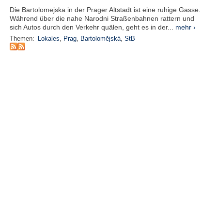
r
Die Bartolomejska in der Prager Altstadt ist eine ruhige Gasse.
e
Während über die nahe Narodni Straßenbahnen rattern und
n
sich Autos durch den Verkehr quälen, geht es in der...
mehr ›
Themen:
Lokales
,
Prag
,
Bartolomějská
,
StB
B
E
N
U
T
Z
E
R
A
N
M
E
L
D
U
N
G
B