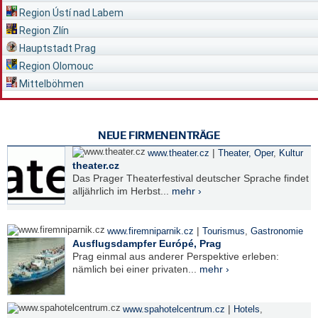
Region Ústí nad Labem
Region Zlín
Hauptstadt Prag
Region Olomouc
Mittelböhmen
NEUE FIRMENEINTRÄGE
|
www.theater.cz
Theater, Oper
,
Kultur
theater.cz
Das Prager Theaterfestival deutscher Sprache findet
alljährlich im Herbst...
mehr ›
|
www.firemniparnik.cz
Tourismus
,
Gastronomie
Ausflugsdampfer Európé, Prag
Prag einmal aus anderer Perspektive erleben:
nämlich bei einer privaten...
mehr ›
|
www.spahotelcentrum.cz
Hotels
,