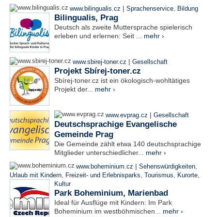
|
www.bilingualis.cz
Sprachenservice
,
Bildung
Bilingualis, Prag
Deutsch als zweite Muttersprache spielerisch
erleben und erlernen: Seit ...
mehr ›
|
www.sbirej-toner.cz
Gesellschaft
Projekt Sbírej-toner.cz
Sbírej-toner.cz ist ein ökologisch-wohltätiges
Projekt der...
mehr ›
|
www.evprag.cz
Gesellschaft
Deutschsprachige Evangelische
Gemeinde Prag
Die Gemeinde zählt etwa 140 deutschsprachige
Mitglieder unterschiedlicher...
mehr ›
|
www.boheminium.cz
Sehenswürdigkeiten
,
Urlaub mit Kindern
,
Freizeit- und Erlebnisparks
,
Tourismus
,
Kurorte
,
Kultur
Park Boheminium, Marienbad
Ideal für Ausflüge mit Kindern: Im Park
Boheminium im westböhmischen...
mehr ›