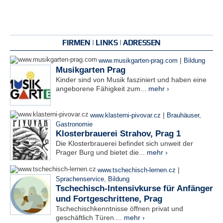
FIRMEN | LINKS | ADRESSEN
|
www.musikgarten-prag.com
Bildung
Musikgarten Prag
Kinder sind von Musik fasziniert und haben eine
angeborene Fähigkeit zum...
mehr ›
|
www.klasterni-pivovar.cz
Brauhäuser
,
Gastronomie
Klosterbrauerei Strahov, Prag 1
Die Klosterbrauerei befindet sich unweit der
Prager Burg und bietet die...
mehr ›
|
www.tschechisch-lernen.cz
Sprachenservice
,
Bildung
Tschechisch-Intensivkurse für Anfänger
und Fortgeschrittene, Prag
Tschechischkenntnisse öffnen privat und
geschäftlich Türen....
mehr ›