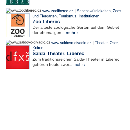
|
www.zooliberec.cz
Sehenswürdigkeiten
,
Zoos
und Tiergärten
,
Tourismus
,
Institutionen
Zoo Liberec
Der älteste zoologische Garten auf dem Gebiet
der ehemaligen...
mehr ›
|
www.saldovo-divadlo.cz
Theater, Oper
,
Kultur
Šalda-Theater, Liberec
Zum traditionsreichen Šalda-Theater in Liberec
gehören heute zwei...
mehr ›