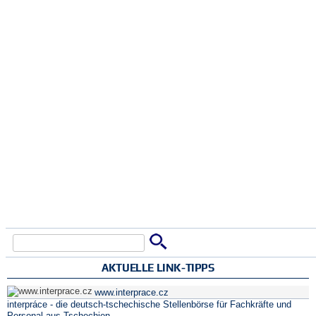
Suche
Suchformular
AKTUELLE LINK-TIPPS
www.interprace.cz
interpráce - die deutsch-tschechische Stellenbörse für Fachkräfte und