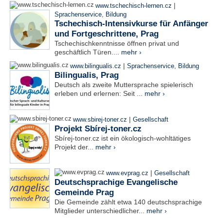
|
www.tschechisch-lernen.cz
Sprachenservice
,
Bildung
Tschechisch-Intensivkurse für Anfänger
und Fortgeschrittene, Prag
Tschechischkenntnisse öffnen privat und
geschäftlich Türen....
mehr ›
|
www.bilingualis.cz
Sprachenservice
,
Bildung
Bilingualis, Prag
Deutsch als zweite Muttersprache spielerisch
erleben und erlernen: Seit ...
mehr ›
|
www.sbirej-toner.cz
Gesellschaft
Projekt Sbírej-toner.cz
Sbírej-toner.cz ist ein ökologisch-wohltätiges
Projekt der...
mehr ›
|
www.evprag.cz
Gesellschaft
Deutschsprachige Evangelische
Gemeinde Prag
Die Gemeinde zählt etwa 140 deutschsprachige
Mitglieder unterschiedlicher...
mehr ›