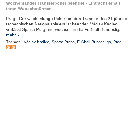
r
Wochenlanger Transferpoker beendet - Eintracht erhält
e
ihren Wunschstürmer
n
Prag - Der wochenlange Poker um den Transfer des 21-jährigen
tschechischen Nationalspielers ist beendet. Václav Kadlec
B
verlässt Sparta Prag und wechselt in die Fußball-Bundesliga...
E
mehr ›
N
Themen:
Václav Kadlec
,
Sparta Praha
,
Fußball-Bundesliga
,
Prag
U
T
Z
E
R
A
N
M
E
L
D
U
N
G
B