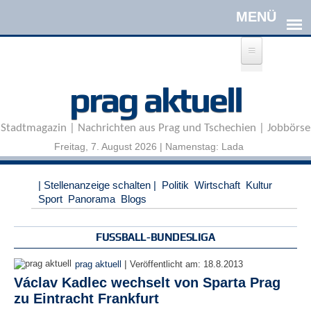
Direkt zum Inhalt
A
prag aktuell
n
m
e
Stadtmagazin | Nachrichten aus Prag und Tschechien | Jobbörse
l
d
Freitag, 7. August 2026 | Namenstag: Lada
e
n
|
| Stellenanzeige schalten |
Politik
Wirtschaft
Kultur
R
Sport
Panorama
Blogs
e
g
i
FUSSBALL-BUNDESLIGA
s
t
|
prag aktuell
Veröffentlicht am:
18.8.2013
r
Václav Kadlec wechselt von Sparta Prag
i
zu Eintracht Frankfurt
e