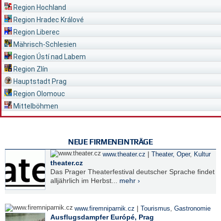
Region Hochland
Region Hradec Králové
Region Liberec
Mährisch-Schlesien
Region Ústí nad Labem
Region Zlín
Hauptstadt Prag
Region Olomouc
Mittelböhmen
NEUE FIRMENEINTRÄGE
|
www.theater.cz
Theater, Oper
,
Kultur
theater.cz
Das Prager Theaterfestival deutscher Sprache findet
alljährlich im Herbst...
mehr ›
|
www.firemniparnik.cz
Tourismus
,
Gastronomie
Ausflugsdampfer Európé, Prag