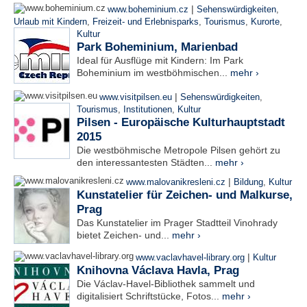
|
www.boheminium.cz
Sehenswürdigkeiten
,
Urlaub mit Kindern
,
Freizeit- und Erlebnisparks
,
Tourismus
,
Kurorte
,
Kultur
Park Boheminium, Marienbad
Ideal für Ausflüge mit Kindern: Im Park
Boheminium im westböhmischen...
mehr ›
|
www.visitpilsen.eu
Sehenswürdigkeiten
,
Tourismus
,
Institutionen
,
Kultur
Pilsen - Europäische Kulturhauptstadt
2015
Die westböhmische Metropole Pilsen gehört zu
den interessantesten Städten...
mehr ›
|
www.malovanikresleni.cz
Bildung
,
Kultur
Kunstatelier für Zeichen- und Malkurse,
Prag
Das Kunstatelier im Prager Stadtteil Vinohrady
bietet Zeichen- und...
mehr ›
|
www.vaclavhavel-library.org
Kultur
Knihovna Václava Havla, Prag
Die Václav-Havel-Bibliothek sammelt und
digitalisiert Schriftstücke, Fotos...
mehr ›