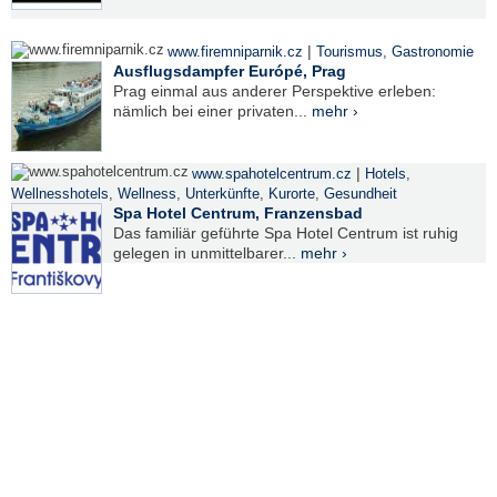
|
www.firemniparnik.cz
Tourismus
,
Gastronomie
Ausflugsdampfer Európé, Prag
Prag einmal aus anderer Perspektive erleben:
nämlich bei einer privaten...
mehr ›
|
www.spahotelcentrum.cz
Hotels
,
Wellnesshotels
,
Wellness
,
Unterkünfte
,
Kurorte
,
Gesundheit
Spa Hotel Centrum, Franzensbad
Das familiär geführte Spa Hotel Centrum ist ruhig
gelegen in unmittelbarer...
mehr ›