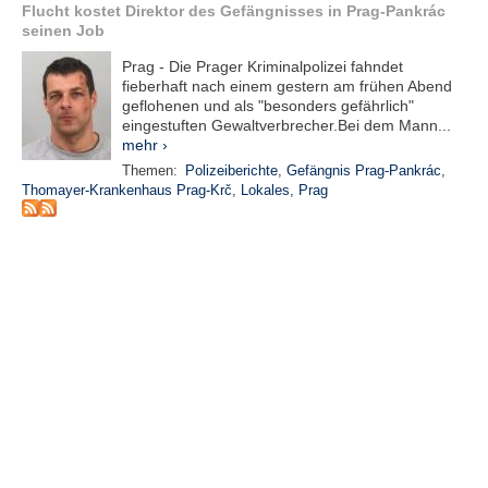
r
Flucht kostet Direktor des Gefängnisses in Prag-Pankrác
e
seinen Job
n
Prag - Die Prager Kriminalpolizei fahndet
fieberhaft nach einem gestern am frühen Abend
B
geflohenen und als "besonders gefährlich"
E
eingestuften Gewaltverbrecher.Bei dem Mann...
N
mehr ›
U
Themen:
Polizeiberichte
,
Gefängnis Prag-Pankrác
,
T
Thomayer-Krankenhaus Prag-Krč
,
Lokales
,
Prag
Z
E
R
A
N
M
E
L
D
U
N
G
B