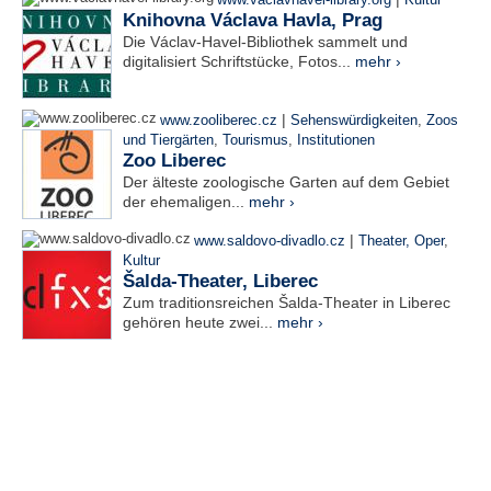
www.vaclavhavel-library.org
Kultur
Knihovna Václava Havla, Prag
Die Václav-Havel-Bibliothek sammelt und
digitalisiert Schriftstücke, Fotos...
mehr ›
|
www.zooliberec.cz
Sehenswürdigkeiten
,
Zoos
und Tiergärten
,
Tourismus
,
Institutionen
Zoo Liberec
Der älteste zoologische Garten auf dem Gebiet
der ehemaligen...
mehr ›
|
www.saldovo-divadlo.cz
Theater, Oper
,
Kultur
Šalda-Theater, Liberec
Zum traditionsreichen Šalda-Theater in Liberec
gehören heute zwei...
mehr ›