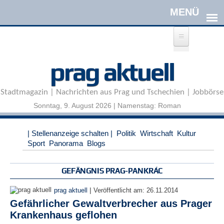
Direkt zum Inhalt
A
prag aktuell
n
m
e
Stadtmagazin | Nachrichten aus Prag und Tschechien | Jobbörse
l
d
Sonntag, 9. August 2026 | Namenstag: Roman
e
n
|
| Stellenanzeige schalten |
Politik
Wirtschaft
Kultur
R
Sport
Panorama
Blogs
e
g
i
GEFÄNGNIS PRAG-PANKRÁC
s
t
|
prag aktuell
Veröffentlicht am:
26.11.2014
r
Gefährlicher Gewaltverbrecher aus Prager
i
Krankenhaus geflohen
e