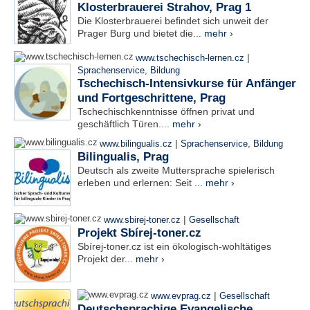
Klosterbrauerei Strahov, Prag 1
Die Klosterbrauerei befindet sich unweit der
Prager Burg und bietet die...
mehr ›
|
www.tschechisch-lernen.cz
Sprachenservice
,
Bildung
Tschechisch-Intensivkurse für Anfänger
und Fortgeschrittene, Prag
Tschechischkenntnisse öffnen privat und
geschäftlich Türen....
mehr ›
|
www.bilingualis.cz
Sprachenservice
,
Bildung
Bilingualis, Prag
Deutsch als zweite Muttersprache spielerisch
erleben und erlernen: Seit ...
mehr ›
|
www.sbirej-toner.cz
Gesellschaft
Projekt Sbírej-toner.cz
Sbírej-toner.cz ist ein ökologisch-wohltätiges
Projekt der...
mehr ›
|
www.evprag.cz
Gesellschaft
Deutschsprachige Evangelische