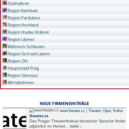
Südmähren
Region Karlsbad
Region Pardubice
Region Hochland
Region Hradec Králové
Region Liberec
Mährisch-Schlesien
Region Ústí nad Labem
Region Zlín
Hauptstadt Prag
Region Olomouc
Mittelböhmen
NEUE FIRMENEINTRÄGE
|
www.theater.cz
Theater, Oper
,
Kultur
theater.cz
Das Prager Theaterfestival deutscher Sprache findet
alljährlich im Herbst...
mehr ›