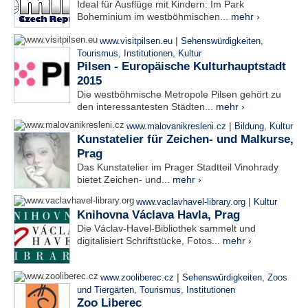
Ideal für Ausflüge mit Kindern: Im Park
Boheminium im westböhmischen...
mehr ›
|
www.visitpilsen.eu
Sehenswürdigkeiten
,
Tourismus
,
Institutionen
,
Kultur
Pilsen - Europäische Kulturhauptstadt
2015
Die westböhmische Metropole Pilsen gehört zu
den interessantesten Städten...
mehr ›
|
www.malovanikresleni.cz
Bildung
,
Kultur
Kunstatelier für Zeichen- und Malkurse,
Prag
Das Kunstatelier im Prager Stadtteil Vinohrady
bietet Zeichen- und...
mehr ›
|
www.vaclavhavel-library.org
Kultur
Knihovna Václava Havla, Prag
Die Václav-Havel-Bibliothek sammelt und
digitalisiert Schriftstücke, Fotos...
mehr ›
|
www.zooliberec.cz
Sehenswürdigkeiten
,
Zoos
und Tiergärten
,
Tourismus
,
Institutionen
Zoo Liberec