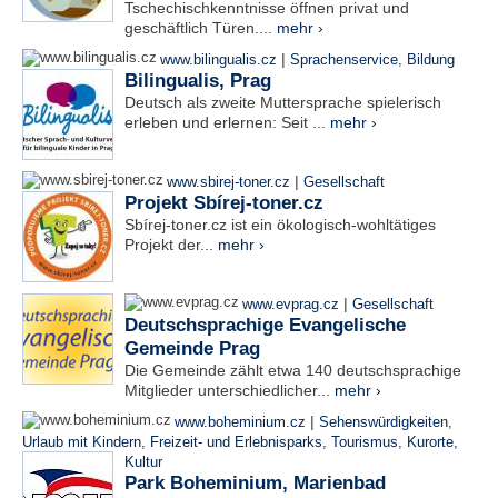
Tschechischkenntnisse öffnen privat und
geschäftlich Türen....
mehr ›
|
www.bilingualis.cz
Sprachenservice
,
Bildung
Bilingualis, Prag
Deutsch als zweite Muttersprache spielerisch
erleben und erlernen: Seit ...
mehr ›
|
www.sbirej-toner.cz
Gesellschaft
Projekt Sbírej-toner.cz
Sbírej-toner.cz ist ein ökologisch-wohltätiges
Projekt der...
mehr ›
|
www.evprag.cz
Gesellschaft
Deutschsprachige Evangelische
Gemeinde Prag
Die Gemeinde zählt etwa 140 deutschsprachige
Mitglieder unterschiedlicher...
mehr ›
|
www.boheminium.cz
Sehenswürdigkeiten
,
Urlaub mit Kindern
,
Freizeit- und Erlebnisparks
,
Tourismus
,
Kurorte
,
Kultur
Park Boheminium, Marienbad