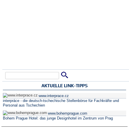
Suche
Suchformular
AKTUELLE LINK-TIPPS
www.interprace.cz
interpráce - die deutsch-tschechische Stellenbörse für Fachkräfte und
Personal aus Tschechien
www.bohemprague.com
Bohem Prague Hotel: das junge Designhotel im Zentrum von Prag