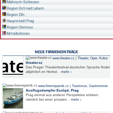
Mährisch-Schlesien
Region Ústí nad Labem
Region Zlín
Hauptstadt Prag
Region Olomouc
Mittelböhmen
NEUE FIRMENEINTRÄGE
|
www.theater.cz
Theater, Oper
,
Kultur
theater.cz
Das Prager Theaterfestival deutscher Sprache findet
alljährlich im Herbst...
mehr ›
|
www.firemniparnik.cz
Tourismus
,
Gastronomie
Ausflugsdampfer Európé, Prag
Prag einmal aus anderer Perspektive erleben:
nämlich bei einer privaten...
mehr ›