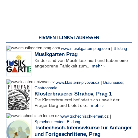
FIRMEN | LINKS | ADRESSEN
|
www.musikgarten-prag.com
Bildung
Musikgarten Prag
Kinder sind von Musik fasziniert und haben eine
angeborene Fähigkeit zum...
mehr ›
|
www.klasterni-pivovar.cz
Brauhäuser
,
Gastronomie
Klosterbrauerei Strahov, Prag 1
Die Klosterbrauerei befindet sich unweit der
Prager Burg und bietet die...
mehr ›
|
www.tschechisch-lernen.cz
Sprachenservice
,
Bildung
Tschechisch-Intensivkurse für Anfänger
und Fortgeschrittene, Prag