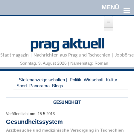
Direkt zum Inhalt
A
prag aktuell
n
m
e
Stadtmagazin | Nachrichten aus Prag und Tschechien | Jobbörse
l
d
Sonntag, 9. August 2026 | Namenstag: Roman
e
n
|
| Stellenanzeige schalten |
Politik
Wirtschaft
Kultur
R
Sport
Panorama
Blogs
e
g
i
GESUNDHEIT
s
t
Veröffentlicht am:
15.5.2013
r
Gesundheitssystem
i
e
Arztbesuche und medizinische Versorgung in Tschechien