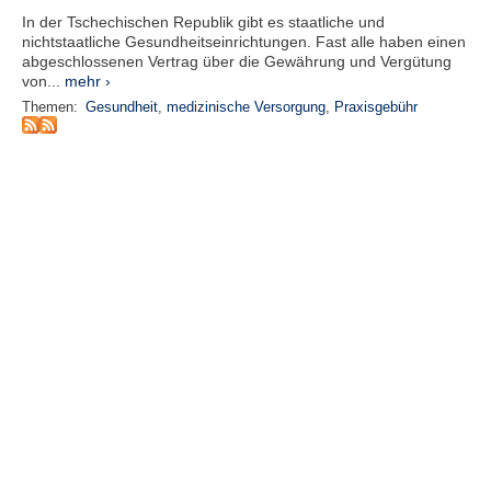
r
In der Tschechischen Republik gibt es staatliche und
e
nichtstaatliche Gesundheitseinrichtungen. Fast alle haben einen
n
abgeschlossenen Vertrag über die Gewährung und Vergütung
von...
mehr ›
B
Themen:
Gesundheit
,
medizinische Versorgung
,
Praxisgebühr
E
N
U
T
Z
E
R
A
N
M
E
L
D
U
N
G
B