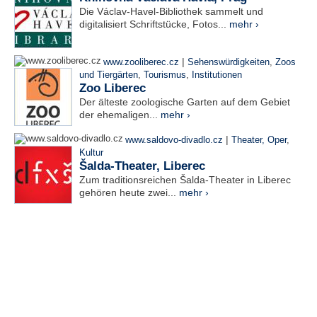
Die Václav-Havel-Bibliothek sammelt und
digitalisiert Schriftstücke, Fotos...
mehr ›
|
www.zooliberec.cz
Sehenswürdigkeiten
,
Zoos
und Tiergärten
,
Tourismus
,
Institutionen
Zoo Liberec
Der älteste zoologische Garten auf dem Gebiet
der ehemaligen...
mehr ›
|
www.saldovo-divadlo.cz
Theater, Oper
,
Kultur
Šalda-Theater, Liberec
Zum traditionsreichen Šalda-Theater in Liberec
gehören heute zwei...
mehr ›