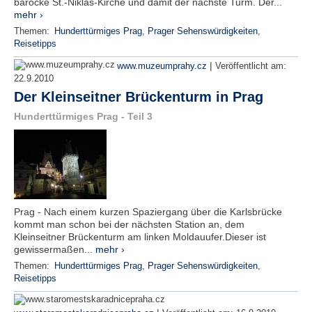
barocke St.-Niklas-Kirche und damit der nächste Turm. Der...
mehr ›
Themen:
Hunderttürmiges Prag
,
Prager Sehenswürdigkeiten
,
Reisetipps
|
www.muzeumprahy.cz
Veröffentlicht am:
22.9.2010
Der Kleinseitner Brückenturm in Prag
Hunderttürmiges Prag - Teil 3
Prag - Nach einem kurzen Spaziergang über die Karlsbrücke
kommt man schon bei der nächsten Station an, dem
Kleinseitner Brückenturm am linken Moldauufer.Dieser ist
gewissermaßen...
mehr ›
Themen:
Hunderttürmiges Prag
,
Prager Sehenswürdigkeiten
,
Reisetipps