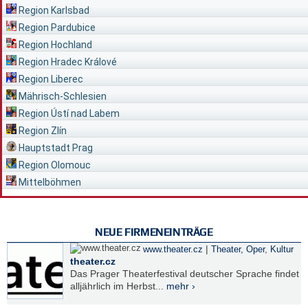
Region Karlsbad
Region Pardubice
Region Hochland
Region Hradec Králové
Region Liberec
Mährisch-Schlesien
Region Ústí nad Labem
Region Zlín
Hauptstadt Prag
Region Olomouc
Mittelböhmen
NEUE FIRMENEINTRÄGE
|
www.theater.cz
Theater, Oper
,
Kultur
theater.cz
Das Prager Theaterfestival deutscher Sprache findet
alljährlich im Herbst...
mehr ›