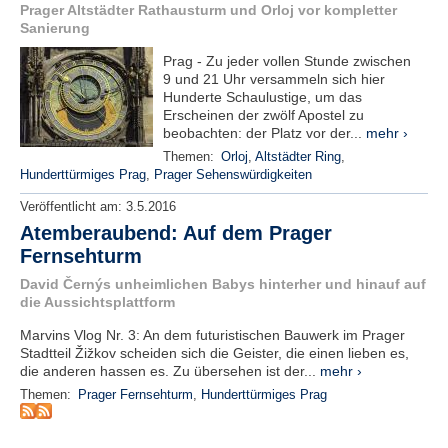
r
Prager Altstädter Rathausturm und Orloj vor kompletter
e
Sanierung
n
Prag - Zu jeder vollen Stunde zwischen
9 und 21 Uhr versammeln sich hier
B
Hunderte Schaulustige, um das
E
Erscheinen der zwölf Apostel zu
N
beobachten: der Platz vor der...
mehr ›
U
Themen:
Orloj
,
Altstädter Ring
,
T
Hunderttürmiges Prag
,
Prager Sehenswürdigkeiten
Z
Veröffentlicht am:
3.5.2016
E
R
Atemberaubend: Auf dem Prager
A
Fernsehturm
N
David Černýs unheimlichen Babys hinterher und hinauf auf
M
die Aussichtsplattform
E
L
Marvins Vlog Nr. 3: An dem futuristischen Bauwerk im Prager
D
Stadtteil Žižkov scheiden sich die Geister, die einen lieben es,
U
die anderen hassen es. Zu übersehen ist der...
mehr ›
N
Themen:
Prager Fernsehturm
,
Hunderttürmiges Prag
G
B