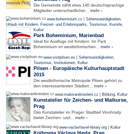
Die Gemeinde zählt etwa 140 deutschsprachige
Mitglieder unterschiedlicher...
mehr ›
|
www.boheminium.cz
Sehenswürdigkeiten
,
Urlaub mit Kindern
,
Freizeit- und Erlebnisparks
,
Tourismus
,
Kurorte
,
Kultur
Park Boheminium, Marienbad
Ideal für Ausflüge mit Kindern: Im Park
Boheminium im westböhmischen...
mehr ›
|
www.visitpilsen.eu
Sehenswürdigkeiten
,
Tourismus
,
Institutionen
,
Kultur
Pilsen - Europäische Kulturhauptstadt
2015
Die westböhmische Metropole Pilsen gehört zu
den interessantesten Städten...
mehr ›
|
www.malovanikresleni.cz
Bildung
,
Kultur
Kunstatelier für Zeichen- und Malkurse,
Prag
Das Kunstatelier im Prager Stadtteil Vinohrady
bietet Zeichen- und...
mehr ›
|
www.vaclavhavel-library.org
Kultur
Knihovna Václava Havla, Prag