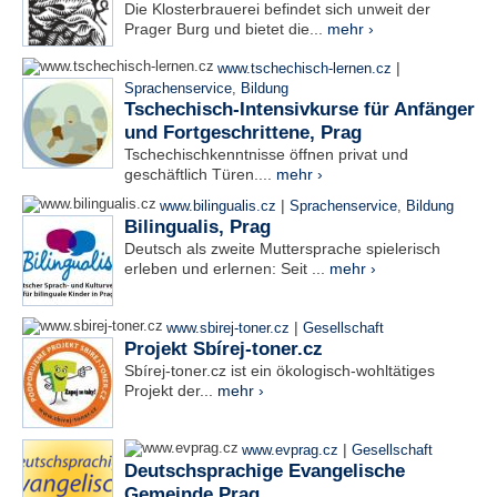
Die Klosterbrauerei befindet sich unweit der
Prager Burg und bietet die...
mehr ›
|
www.tschechisch-lernen.cz
Sprachenservice
,
Bildung
Tschechisch-Intensivkurse für Anfänger
und Fortgeschrittene, Prag
Tschechischkenntnisse öffnen privat und
geschäftlich Türen....
mehr ›
|
www.bilingualis.cz
Sprachenservice
,
Bildung
Bilingualis, Prag
Deutsch als zweite Muttersprache spielerisch
erleben und erlernen: Seit ...
mehr ›
|
www.sbirej-toner.cz
Gesellschaft
Projekt Sbírej-toner.cz
Sbírej-toner.cz ist ein ökologisch-wohltätiges
Projekt der...
mehr ›
|
www.evprag.cz
Gesellschaft
Deutschsprachige Evangelische
Gemeinde Prag