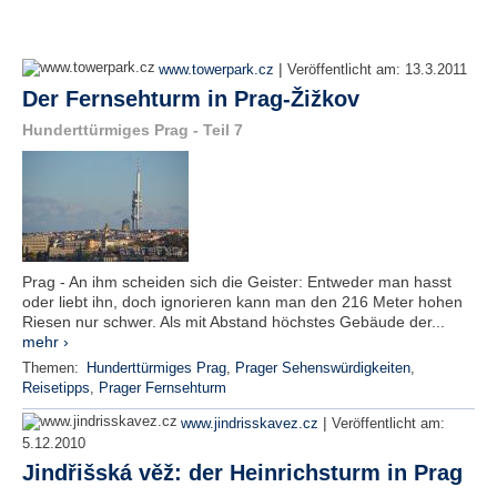
|
www.towerpark.cz
Veröffentlicht am:
13.3.2011
Der Fernsehturm in Prag-Žižkov
Hunderttürmiges Prag - Teil 7
Prag - An ihm scheiden sich die Geister: Entweder man hasst
oder liebt ihn, doch ignorieren kann man den 216 Meter hohen
Riesen nur schwer. Als mit Abstand höchstes Gebäude der...
mehr ›
Themen:
Hunderttürmiges Prag
,
Prager Sehenswürdigkeiten
,
Reisetipps
,
Prager Fernsehturm
|
www.jindrisskavez.cz
Veröffentlicht am:
5.12.2010
Jindřišská věž: der Heinrichsturm in Prag