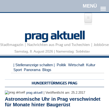
Direkt zum Inhalt
A
prag aktuell
n
m
e
Stadtmagazin | Nachrichten aus Prag und Tschechien | Jobbörse
l
d
Samstag, 8. August 2026 | Namenstag: Soběslav
e
n
|
| Stellenanzeige schalten |
Politik
Wirtschaft
Kultur
R
Sport
Panorama
Blogs
e
g
i
HUNDERTTÜRMIGES PRAG
s
t
|
prag aktuell
Veröffentlicht am:
25.2.2017
r
Astronomische Uhr in Prag verschwindet
i
für Monate hinter Baugerüst
e