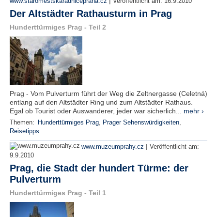
|
www.staromestskaradnicepraha.cz
Veröffentlicht am:
16.9.2010
Der Altstädter Rathausturm in Prag
Hunderttürmiges Prag - Teil 2
Prag - Vom Pulverturm führt der Weg die Zeltnergasse (Celetná)
entlang auf den Altstädter Ring und zum Altstädter Rathaus.
Egal ob Tourist oder Auswanderer, jeder war sicherlich...
mehr ›
Themen:
Hunderttürmiges Prag
,
Prager Sehenswürdigkeiten
,
Reisetipps
|
www.muzeumprahy.cz
Veröffentlicht am:
9.9.2010
Prag, die Stadt der hundert Türme: der
Pulverturm
Hunderttürmiges Prag - Teil 1