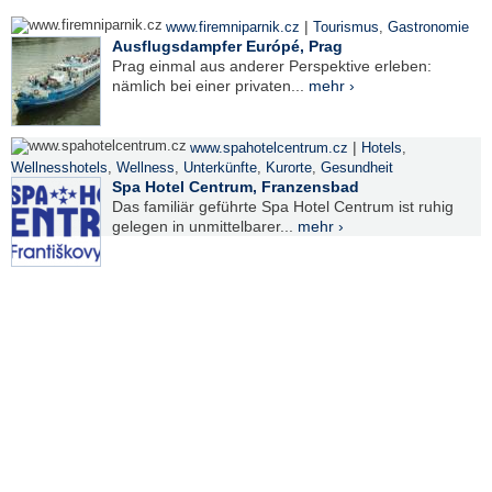
|
www.firemniparnik.cz
Tourismus
,
Gastronomie
Ausflugsdampfer Európé, Prag
Prag einmal aus anderer Perspektive erleben:
nämlich bei einer privaten...
mehr ›
|
www.spahotelcentrum.cz
Hotels
,
Wellnesshotels
,
Wellness
,
Unterkünfte
,
Kurorte
,
Gesundheit
Spa Hotel Centrum, Franzensbad
Das familiär geführte Spa Hotel Centrum ist ruhig
gelegen in unmittelbarer...
mehr ›