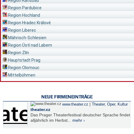
Region Karlsbad
Region Pardubice
Region Hochland
Region Hradec Králové
Region Liberec
Mährisch-Schlesien
Region Ústí nad Labem
Region Zlín
Hauptstadt Prag
Region Olomouc
Mittelböhmen
NEUE FIRMENEINTRÄGE
|
www.theater.cz
Theater, Oper
,
Kultur
theater.cz
Das Prager Theaterfestival deutscher Sprache findet
alljährlich im Herbst...
mehr ›