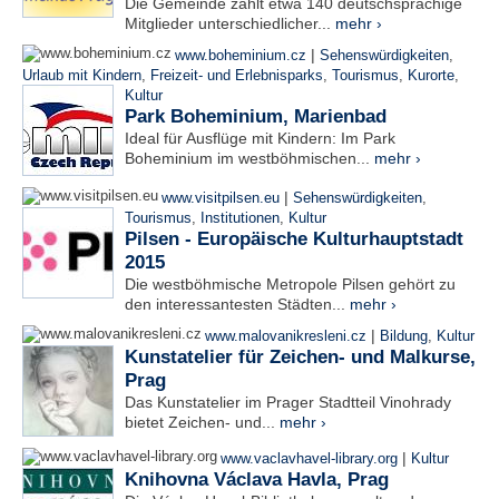
Die Gemeinde zählt etwa 140 deutschsprachige
Mitglieder unterschiedlicher...
mehr ›
|
www.boheminium.cz
Sehenswürdigkeiten
,
Urlaub mit Kindern
,
Freizeit- und Erlebnisparks
,
Tourismus
,
Kurorte
,
Kultur
Park Boheminium, Marienbad
Ideal für Ausflüge mit Kindern: Im Park
Boheminium im westböhmischen...
mehr ›
|
www.visitpilsen.eu
Sehenswürdigkeiten
,
Tourismus
,
Institutionen
,
Kultur
Pilsen - Europäische Kulturhauptstadt
2015
Die westböhmische Metropole Pilsen gehört zu
den interessantesten Städten...
mehr ›
|
www.malovanikresleni.cz
Bildung
,
Kultur
Kunstatelier für Zeichen- und Malkurse,
Prag
Das Kunstatelier im Prager Stadtteil Vinohrady
bietet Zeichen- und...
mehr ›
|
www.vaclavhavel-library.org
Kultur
Knihovna Václava Havla, Prag