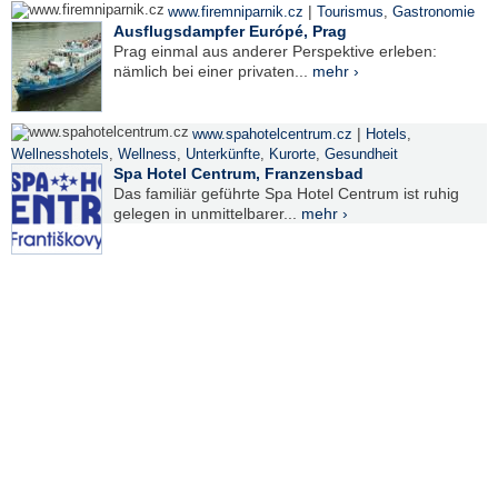
|
www.firemniparnik.cz
Tourismus
,
Gastronomie
Ausflugsdampfer Európé, Prag
Prag einmal aus anderer Perspektive erleben:
nämlich bei einer privaten...
mehr ›
|
www.spahotelcentrum.cz
Hotels
,
Wellnesshotels
,
Wellness
,
Unterkünfte
,
Kurorte
,
Gesundheit
Spa Hotel Centrum, Franzensbad
Das familiär geführte Spa Hotel Centrum ist ruhig
gelegen in unmittelbarer...
mehr ›