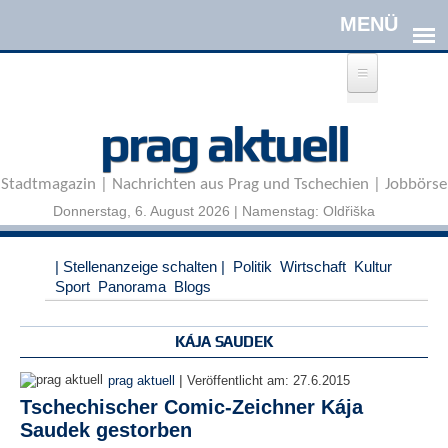
Direkt zum Inhalt
A
prag aktuell
n
m
e
Stadtmagazin | Nachrichten aus Prag und Tschechien | Jobbörse
l
d
Donnerstag, 6. August 2026 | Namenstag: Oldřiška
e
n
|
| Stellenanzeige schalten |
Politik
Wirtschaft
Kultur
R
Sport
Panorama
Blogs
e
g
i
KÁJA SAUDEK
s
t
|
prag aktuell
Veröffentlicht am:
27.6.2015
r
Tschechischer Comic-Zeichner Kája
i
Saudek gestorben
e