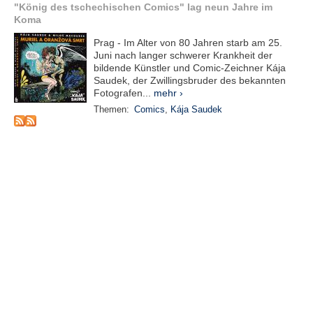
r
"König des tschechischen Comics" lag neun Jahre im
e
Koma
n
Prag - Im Alter von 80 Jahren starb am 25.
Juni nach langer schwerer Krankheit der
B
bildende Künstler und Comic-Zeichner Kája
E
Saudek, der Zwillingsbruder des bekannten
N
Fotografen...
mehr ›
U
Themen:
Comics
,
Kája Saudek
T
Z
E
R
A
N
M
E
L
D
U
N
G
B