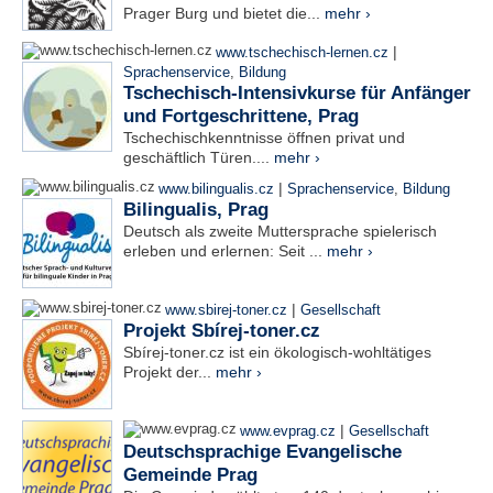
Prager Burg und bietet die...
mehr ›
|
www.tschechisch-lernen.cz
Sprachenservice
,
Bildung
Tschechisch-Intensivkurse für Anfänger
und Fortgeschrittene, Prag
Tschechischkenntnisse öffnen privat und
geschäftlich Türen....
mehr ›
|
www.bilingualis.cz
Sprachenservice
,
Bildung
Bilingualis, Prag
Deutsch als zweite Muttersprache spielerisch
erleben und erlernen: Seit ...
mehr ›
|
www.sbirej-toner.cz
Gesellschaft
Projekt Sbírej-toner.cz
Sbírej-toner.cz ist ein ökologisch-wohltätiges
Projekt der...
mehr ›
|
www.evprag.cz
Gesellschaft
Deutschsprachige Evangelische
Gemeinde Prag