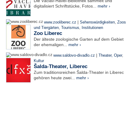
Die Václav-Havel-Bibliothek sammelt und
digitalisiert Schriftstücke, Fotos...
mehr ›
|
www.zooliberec.cz
Sehenswürdigkeiten
,
Zoos
und Tiergärten
,
Tourismus
,
Institutionen
Zoo Liberec
Der älteste zoologische Garten auf dem Gebiet
der ehemaligen...
mehr ›
|
www.saldovo-divadlo.cz
Theater, Oper
,
Kultur
Šalda-Theater, Liberec
Zum traditionsreichen Šalda-Theater in Liberec
gehören heute zwei...
mehr ›