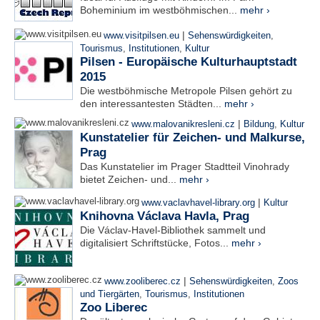
Boheminium im westböhmischen...
mehr ›
|
www.visitpilsen.eu
Sehenswürdigkeiten
,
Tourismus
,
Institutionen
,
Kultur
Pilsen - Europäische Kulturhauptstadt
2015
Die westböhmische Metropole Pilsen gehört zu
den interessantesten Städten...
mehr ›
|
www.malovanikresleni.cz
Bildung
,
Kultur
Kunstatelier für Zeichen- und Malkurse,
Prag
Das Kunstatelier im Prager Stadtteil Vinohrady
bietet Zeichen- und...
mehr ›
|
www.vaclavhavel-library.org
Kultur
Knihovna Václava Havla, Prag
Die Václav-Havel-Bibliothek sammelt und
digitalisiert Schriftstücke, Fotos...
mehr ›
|
www.zooliberec.cz
Sehenswürdigkeiten
,
Zoos
und Tiergärten
,
Tourismus
,
Institutionen
Zoo Liberec