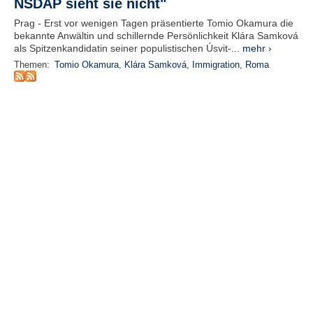
NSDAP sieht sie nicht"
r
e
Prag - Erst vor wenigen Tagen präsentierte Tomio Okamura die
n
bekannte Anwältin und schillernde Persönlichkeit Klára Samková
als Spitzenkandidatin seiner populistischen Úsvit-...
mehr ›
B
Themen:
Tomio Okamura
,
Klára Samková
,
Immigration
,
Roma
E
N
U
T
Z
E
R
A
N
M
E
L
D
U
N
G
B