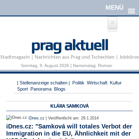
Direkt zum Inhalt
A
prag aktuell
n
m
e
Stadtmagazin | Nachrichten aus Prag und Tschechien | Jobbörse
l
d
Sonntag, 9. August 2026 | Namenstag: Roman
e
n
|
| Stellenanzeige schalten |
Politik
Wirtschaft
Kultur
R
Sport
Panorama
Blogs
e
g
i
KLÁRA SAMKOVÁ
s
t
|
iDnes.cz
Veröffentlicht am:
29.1.2014
r
iDnes.cz: "Samková will totales Verbot der
i
Immigration in die EU, Ähnlichkeit mit der
e