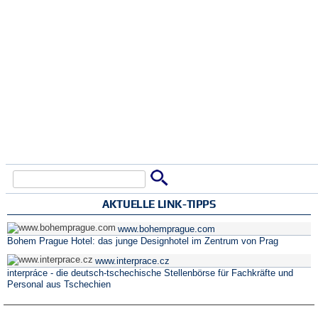
Suche
Suchformular
AKTUELLE LINK-TIPPS
www.bohemprague.com
Bohem Prague Hotel: das junge Designhotel im Zentrum von Prag
www.interprace.cz
interpráce - die deutsch-tschechische Stellenbörse für Fachkräfte und
Personal aus Tschechien