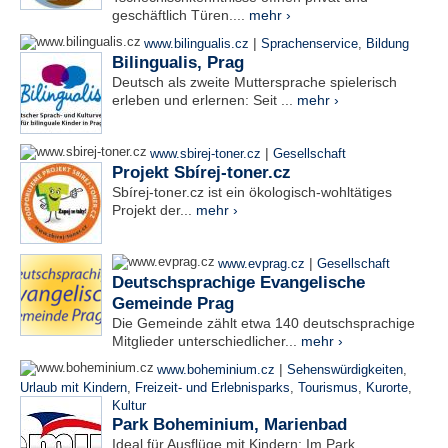
geschäftlich Türen....
mehr ›
|
www.bilingualis.cz
Sprachenservice
,
Bildung
Bilingualis, Prag
Deutsch als zweite Muttersprache spielerisch
erleben und erlernen: Seit ...
mehr ›
|
www.sbirej-toner.cz
Gesellschaft
Projekt Sbírej-toner.cz
Sbírej-toner.cz ist ein ökologisch-wohltätiges
Projekt der...
mehr ›
|
www.evprag.cz
Gesellschaft
Deutschsprachige Evangelische
Gemeinde Prag
Die Gemeinde zählt etwa 140 deutschsprachige
Mitglieder unterschiedlicher...
mehr ›
|
www.boheminium.cz
Sehenswürdigkeiten
,
Urlaub mit Kindern
,
Freizeit- und Erlebnisparks
,
Tourismus
,
Kurorte
,
Kultur
Park Boheminium, Marienbad
Ideal für Ausflüge mit Kindern: Im Park