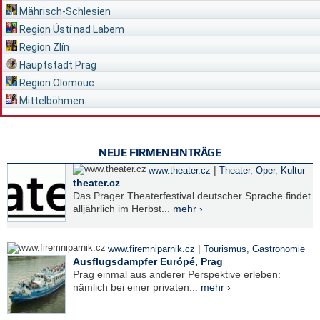
Mährisch-Schlesien
Region Ústí nad Labem
Region Zlín
Hauptstadt Prag
Region Olomouc
Mittelböhmen
NEUE FIRMENEINTRÄGE
|
www.theater.cz
Theater, Oper
,
Kultur
theater.cz
Das Prager Theaterfestival deutscher Sprache findet
alljährlich im Herbst...
mehr ›
|
www.firemniparnik.cz
Tourismus
,
Gastronomie
Ausflugsdampfer Európé, Prag
Prag einmal aus anderer Perspektive erleben:
nämlich bei einer privaten...
mehr ›