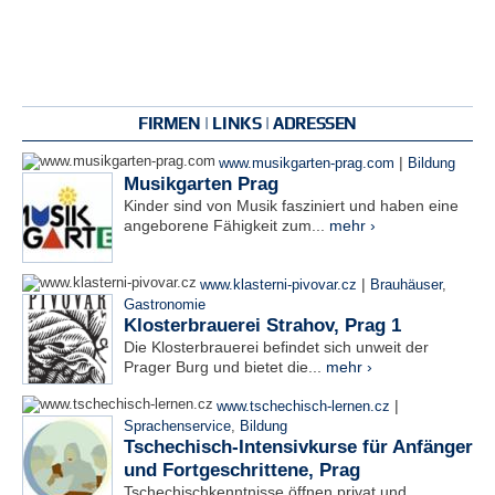
FIRMEN | LINKS | ADRESSEN
|
www.musikgarten-prag.com
Bildung
Musikgarten Prag
Kinder sind von Musik fasziniert und haben eine
angeborene Fähigkeit zum...
mehr ›
|
www.klasterni-pivovar.cz
Brauhäuser
,
Gastronomie
Klosterbrauerei Strahov, Prag 1
Die Klosterbrauerei befindet sich unweit der
Prager Burg und bietet die...
mehr ›
|
www.tschechisch-lernen.cz
Sprachenservice
,
Bildung
Tschechisch-Intensivkurse für Anfänger
und Fortgeschrittene, Prag
Tschechischkenntnisse öffnen privat und