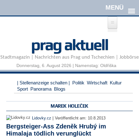
Direkt zum Inhalt
A
prag aktuell
n
m
e
Stadtmagazin | Nachrichten aus Prag und Tschechien | Jobbörse
l
d
Donnerstag, 6. August 2026 | Namenstag: Oldřiška
e
n
|
| Stellenanzeige schalten |
Politik
Wirtschaft
Kultur
R
Sport
Panorama
Blogs
e
g
i
MAREK HOLEČEK
s
t
|
Lidovky.cz
Veröffentlicht am:
10.8.2013
r
Bergsteiger-Ass Zdeněk Hrubý im
i
Himalaja tödlich verunglückt
e