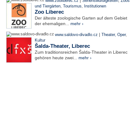
|
www.zooliberec.cz
Sehenswürdigkeiten
,
Zoos
und Tiergärten
,
Tourismus
,
Institutionen
Zoo Liberec
Der älteste zoologische Garten auf dem Gebiet
der ehemaligen...
mehr ›
|
www.saldovo-divadlo.cz
Theater, Oper
,
Kultur
Šalda-Theater, Liberec
Zum traditionsreichen Šalda-Theater in Liberec
gehören heute zwei...
mehr ›