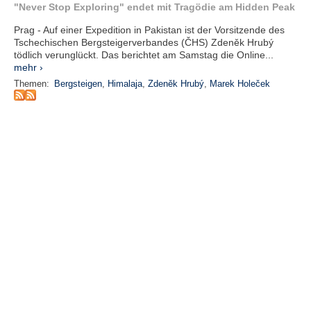
r
"Never Stop Exploring" endet mit Tragödie am Hidden Peak
e
n
Prag - Auf einer Expedition in Pakistan ist der Vorsitzende des
Tschechischen Bergsteigerverbandes (ČHS) Zdeněk Hrubý
tödlich verunglückt. Das berichtet am Samstag die Online...
B
mehr ›
E
Themen:
Bergsteigen
,
Himalaja
,
Zdeněk Hrubý
,
Marek Holeček
N
U
T
Z
E
R
A
N
M
E
L
D
U
N
G
B