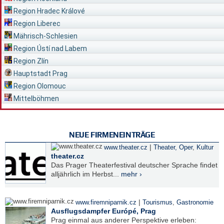
Region Hradec Králové
Region Liberec
Mährisch-Schlesien
Region Ústí nad Labem
Region Zlín
Hauptstadt Prag
Region Olomouc
Mittelböhmen
NEUE FIRMENEINTRÄGE
|
www.theater.cz
Theater, Oper
,
Kultur
theater.cz
Das Prager Theaterfestival deutscher Sprache findet
alljährlich im Herbst...
mehr ›
|
www.firemniparnik.cz
Tourismus
,
Gastronomie
Ausflugsdampfer Európé, Prag
Prag einmal aus anderer Perspektive erleben: