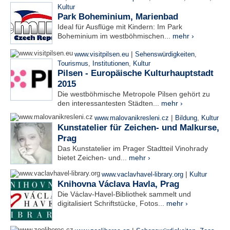
Kultur
Park Boheminium, Marienbad
Ideal für Ausflüge mit Kindern: Im Park
Boheminium im westböhmischen...
mehr ›
|
www.visitpilsen.eu
Sehenswürdigkeiten
,
Tourismus
,
Institutionen
,
Kultur
Pilsen - Europäische Kulturhauptstadt
2015
Die westböhmische Metropole Pilsen gehört zu
den interessantesten Städten...
mehr ›
|
www.malovanikresleni.cz
Bildung
,
Kultur
Kunstatelier für Zeichen- und Malkurse,
Prag
Das Kunstatelier im Prager Stadtteil Vinohrady
bietet Zeichen- und...
mehr ›
|
www.vaclavhavel-library.org
Kultur
Knihovna Václava Havla, Prag
Die Václav-Havel-Bibliothek sammelt und
digitalisiert Schriftstücke, Fotos...
mehr ›