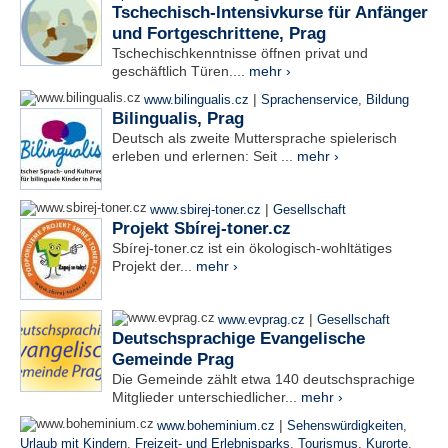
Tschechisch-Intensivkurse für Anfänger
und Fortgeschrittene, Prag
Tschechischkenntnisse öffnen privat und
geschäftlich Türen....
mehr ›
|
www.bilingualis.cz
Sprachenservice
,
Bildung
Bilingualis, Prag
Deutsch als zweite Muttersprache spielerisch
erleben und erlernen: Seit ...
mehr ›
|
www.sbirej-toner.cz
Gesellschaft
Projekt Sbírej-toner.cz
Sbírej-toner.cz ist ein ökologisch-wohltätiges
Projekt der...
mehr ›
|
www.evprag.cz
Gesellschaft
Deutschsprachige Evangelische
Gemeinde Prag
Die Gemeinde zählt etwa 140 deutschsprachige
Mitglieder unterschiedlicher...
mehr ›
|
www.boheminium.cz
Sehenswürdigkeiten
,
Urlaub mit Kindern
,
Freizeit- und Erlebnisparks
,
Tourismus
,
Kurorte
,