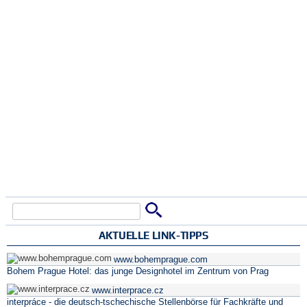
Suche
Suchformular
AKTUELLE LINK-TIPPS
www.bohemprague.com
Bohem Prague Hotel: das junge Designhotel im Zentrum von Prag
www.interprace.cz
interpráce - die deutsch-tschechische Stellenbörse für Fachkräfte und