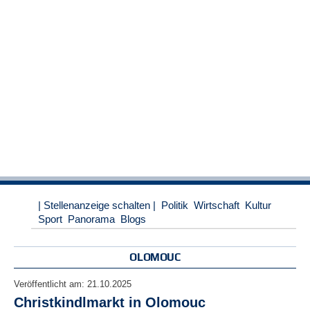
r
e
n
B
E
N
U
T
Z
E
R
A
N
M
| Stellenanzeige schalten |
Politik
Wirtschaft
Kultur
E
Sport
Panorama
Blogs
L
D
U
OLOMOUC
N
G
Veröffentlicht am:
21.10.2025
Christkindlmarkt in Olomouc
B