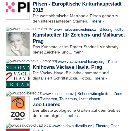
Pilsen - Europäische Kulturhauptstadt
2015
Die westböhmische Metropole Pilsen gehört zu
den interessantesten Städten...
mehr ›
|
www.malovanikresleni.cz
Bildung
,
Kultur
Kunstatelier für Zeichen- und Malkurse,
Prag
Das Kunstatelier im Prager Stadtteil Vinohrady
bietet Zeichen- und...
mehr ›
|
www.vaclavhavel-library.org
Kultur
Knihovna Václava Havla, Prag
Die Václav-Havel-Bibliothek sammelt und
digitalisiert Schriftstücke, Fotos...
mehr ›
|
www.zooliberec.cz
Sehenswürdigkeiten
,
Zoos
und Tiergärten
,
Tourismus
,
Institutionen
Zoo Liberec
Der älteste zoologische Garten auf dem Gebiet
der ehemaligen...
mehr ›
|
www.saldovo-divadlo.cz
Theater, Oper
,