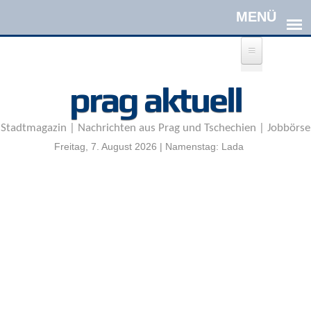
Direkt zum Inhalt
A
prag aktuell
n
m
e
Stadtmagazin | Nachrichten aus Prag und Tschechien | Jobbörse
l
d
Freitag, 7. August 2026 | Namenstag: Lada
e
n
|
R
e
g
i
s
t
r
i
e