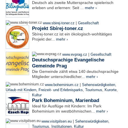
Deutsch als zweite Muttersprache spielerisch
erleben und erlernen: Seit ...
mehr ›
|
www.sbirej-toner.cz
Gesellschaft
Projekt Sbírej-toner.cz
Sbírej-toner.cz ist ein ökologisch-wohltätiges
Projekt der...
mehr ›
|
www.evprag.cz
Gesellschaft
Deutschsprachige Evangelische
Gemeinde Prag
Die Gemeinde zählt etwa 140 deutschsprachige
Mitglieder unterschiedlicher...
mehr ›
|
www.boheminium.cz
Sehenswürdigkeiten
,
Urlaub mit Kindern
,
Freizeit- und Erlebnisparks
,
Tourismus
,
Kurorte
,
Kultur
Park Boheminium, Marienbad
Ideal für Ausflüge mit Kindern: Im Park
Boheminium im westböhmischen...
mehr ›
|
www.visitpilsen.eu
Sehenswürdigkeiten
,
Tourismus
,
Institutionen
,
Kultur