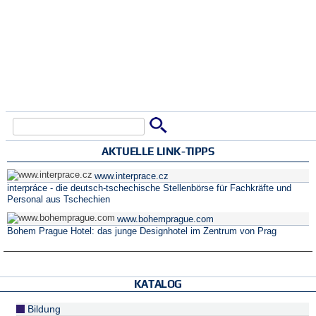
Suche
Suchformular
AKTUELLE LINK-TIPPS
www.interprace.cz
interpráce - die deutsch-tschechische Stellenbörse für Fachkräfte und
Personal aus Tschechien
www.bohemprague.com
Bohem Prague Hotel: das junge Designhotel im Zentrum von Prag
KATALOG
Bildung