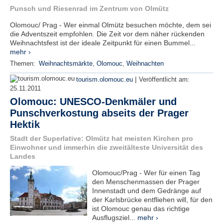
Punsch und Riesenrad im Zentrum von Olmütz
e
n
Olomouc/ Prag - Wer einmal Olmütz besuchen möchte, dem sei
u
die Adventszeit empfohlen. Die Zeit vor dem näher rückenden
t
Weihnachtsfest ist der ideale Zeitpunkt für einen Bummel...
z
mehr ›
e
r
Themen:
Weihnachtsmärkte
,
Olomouc
,
Weihnachten
n
|
tourism.olomouc.eu
Veröffentlicht am:
a
25.11.2011
m
e
Olomouc: UNESCO-Denkmäler und
*
Punschverkostung abseits der Prager
Hektik
P
Stadt der Superlative: Olmütz hat meisten Kirchen pro
a
Einwohner und immerhin die zweitälteste Universität des
s
Landes
s
Olomouc/Prag - Wer für einen Tag
w
den Menschenmassen der Prager
o
Innenstadt und dem Gedränge auf
r
der Karlsbrücke entfliehen will, für den
t
ist Olomouc genau das richtige
*
Ausflugsziel...
mehr ›