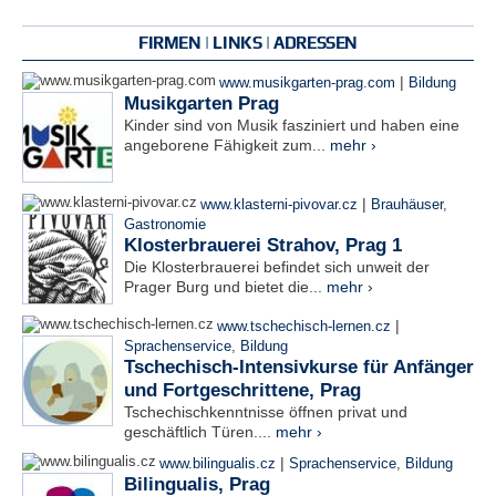
FIRMEN | LINKS | ADRESSEN
|
www.musikgarten-prag.com
Bildung
Musikgarten Prag
Kinder sind von Musik fasziniert und haben eine
angeborene Fähigkeit zum...
mehr ›
|
www.klasterni-pivovar.cz
Brauhäuser
,
Gastronomie
Klosterbrauerei Strahov, Prag 1
Die Klosterbrauerei befindet sich unweit der
Prager Burg und bietet die...
mehr ›
|
www.tschechisch-lernen.cz
Sprachenservice
,
Bildung
Tschechisch-Intensivkurse für Anfänger
und Fortgeschrittene, Prag
Tschechischkenntnisse öffnen privat und
geschäftlich Türen....
mehr ›
|
www.bilingualis.cz
Sprachenservice
,
Bildung
Bilingualis, Prag