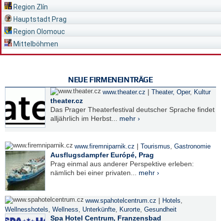
Region Zlín
Hauptstadt Prag
Region Olomouc
Mittelböhmen
NEUE FIRMENEINTRÄGE
|
www.theater.cz
Theater, Oper
,
Kultur
theater.cz
Das Prager Theaterfestival deutscher Sprache findet
alljährlich im Herbst...
mehr ›
|
www.firemniparnik.cz
Tourismus
,
Gastronomie
Ausflugsdampfer Európé, Prag
Prag einmal aus anderer Perspektive erleben:
nämlich bei einer privaten...
mehr ›
|
www.spahotelcentrum.cz
Hotels
,
Wellnesshotels
,
Wellness
,
Unterkünfte
,
Kurorte
,
Gesundheit
Spa Hotel Centrum, Franzensbad