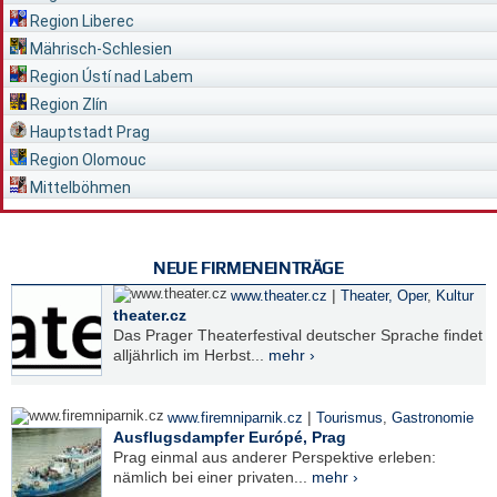
Region Liberec
Mährisch-Schlesien
Region Ústí nad Labem
Region Zlín
Hauptstadt Prag
Region Olomouc
Mittelböhmen
NEUE FIRMENEINTRÄGE
|
www.theater.cz
Theater, Oper
,
Kultur
theater.cz
Das Prager Theaterfestival deutscher Sprache findet
alljährlich im Herbst...
mehr ›
|
www.firemniparnik.cz
Tourismus
,
Gastronomie
Ausflugsdampfer Európé, Prag
Prag einmal aus anderer Perspektive erleben:
nämlich bei einer privaten...
mehr ›