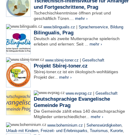
Tschechisch-Intensivkurse für Anfänger
und Fortgeschrittene, Prag
Tschechischkenntnisse öffnen privat und
geschäftlich Türen....
mehr ›
|
www.bilingualis.cz
Sprachenservice
,
Bildung
Bilingualis, Prag
Deutsch als zweite Muttersprache spielerisch
erleben und erlernen: Seit ...
mehr ›
|
www.sbirej-toner.cz
Gesellschaft
Projekt Sbírej-toner.cz
Sbírej-toner.cz ist ein ökologisch-wohltätiges
Projekt der...
mehr ›
|
www.evprag.cz
Gesellschaft
Deutschsprachige Evangelische
Gemeinde Prag
Die Gemeinde zählt etwa 140 deutschsprachige
Mitglieder unterschiedlicher...
mehr ›
|
www.boheminium.cz
Sehenswürdigkeiten
,
Urlaub mit Kindern
,
Freizeit- und Erlebnisparks
,
Tourismus
,
Kurorte
,