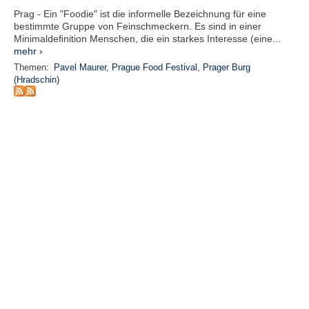
r
Prag - Ein "Foodie" ist die informelle Bezeichnung für eine
e
bestimmte Gruppe von Feinschmeckern. Es sind in einer
n
Minimaldeﬁnition Menschen, die ein starkes Interesse (eine...
mehr ›
B
Themen:
Pavel Maurer
,
Prague Food Festival
,
Prager Burg
E
(Hradschin)
N
U
T
Z
E
R
A
N
M
E
L
D
U
N
G
B