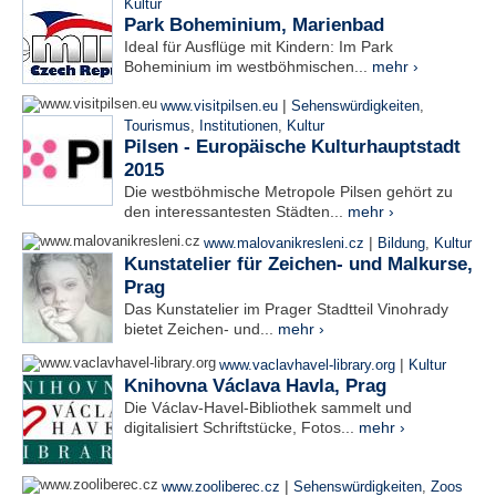
Kultur
Park Boheminium, Marienbad
Ideal für Ausflüge mit Kindern: Im Park
Boheminium im westböhmischen...
mehr ›
|
www.visitpilsen.eu
Sehenswürdigkeiten
,
Tourismus
,
Institutionen
,
Kultur
Pilsen - Europäische Kulturhauptstadt
2015
Die westböhmische Metropole Pilsen gehört zu
den interessantesten Städten...
mehr ›
|
www.malovanikresleni.cz
Bildung
,
Kultur
Kunstatelier für Zeichen- und Malkurse,
Prag
Das Kunstatelier im Prager Stadtteil Vinohrady
bietet Zeichen- und...
mehr ›
|
www.vaclavhavel-library.org
Kultur
Knihovna Václava Havla, Prag
Die Václav-Havel-Bibliothek sammelt und
digitalisiert Schriftstücke, Fotos...
mehr ›
|
www.zooliberec.cz
Sehenswürdigkeiten
,
Zoos