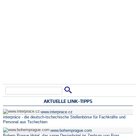
Suche
Suchformular
AKTUELLE LINK-TIPPS
www.interprace.cz
interpráce - die deutsch-tschechische Stellenbörse für Fachkräfte und
Personal aus Tschechien
www.bohemprague.com
Bohem Prague Hotel: das junge Designhotel im Zentrum von Prag