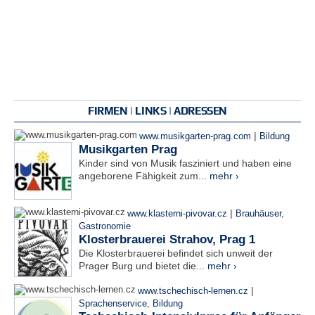
FIRMEN | LINKS | ADRESSEN
|
www.musikgarten-prag.com
Bildung
Musikgarten Prag
Kinder sind von Musik fasziniert und haben eine
angeborene Fähigkeit zum...
mehr ›
|
www.klasterni-pivovar.cz
Brauhäuser
,
Gastronomie
Klosterbrauerei Strahov, Prag 1
Die Klosterbrauerei befindet sich unweit der
Prager Burg und bietet die...
mehr ›
|
www.tschechisch-lernen.cz
Sprachenservice
,
Bildung