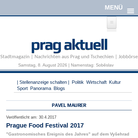
Direkt zum Inhalt
A
prag aktuell
n
m
e
Stadtmagazin | Nachrichten aus Prag und Tschechien | Jobbörse
l
d
Samstag, 8. August 2026 | Namenstag: Soběslav
e
n
|
| Stellenanzeige schalten |
Politik
Wirtschaft
Kultur
R
Sport
Panorama
Blogs
e
g
i
PAVEL MAURER
s
t
Veröffentlicht am:
30.4.2017
r
Prague Food Festival 2017
i
e
"Gastronomisches Ereignis des Jahres" auf dem Vyšehrad