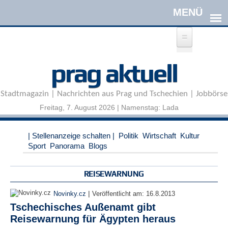
Direkt zum Inhalt
A
prag aktuell
n
m
e
Stadtmagazin | Nachrichten aus Prag und Tschechien | Jobbörse
l
d
Freitag, 7. August 2026 | Namenstag: Lada
e
n
|
| Stellenanzeige schalten |
Politik
Wirtschaft
Kultur
R
Sport
Panorama
Blogs
e
g
i
REISEWARNUNG
s
t
|
Novinky.cz
Veröffentlicht am:
16.8.2013
r
Tschechisches Außenamt gibt
i
Reisewarnung für Ägypten heraus
e