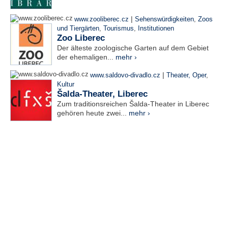
|
www.zooliberec.cz
Sehenswürdigkeiten
,
Zoos
und Tiergärten
,
Tourismus
,
Institutionen
Zoo Liberec
Der älteste zoologische Garten auf dem Gebiet
der ehemaligen...
mehr ›
|
www.saldovo-divadlo.cz
Theater, Oper
,
Kultur
Šalda-Theater, Liberec
Zum traditionsreichen Šalda-Theater in Liberec
gehören heute zwei...
mehr ›