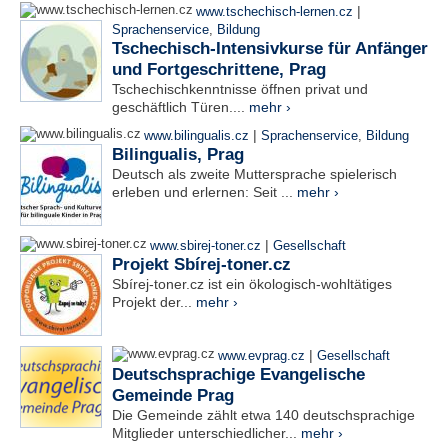
|
www.tschechisch-lernen.cz
Sprachenservice
,
Bildung
Tschechisch-Intensivkurse für Anfänger
und Fortgeschrittene, Prag
Tschechischkenntnisse öffnen privat und
geschäftlich Türen....
mehr ›
|
www.bilingualis.cz
Sprachenservice
,
Bildung
Bilingualis, Prag
Deutsch als zweite Muttersprache spielerisch
erleben und erlernen: Seit ...
mehr ›
|
www.sbirej-toner.cz
Gesellschaft
Projekt Sbírej-toner.cz
Sbírej-toner.cz ist ein ökologisch-wohltätiges
Projekt der...
mehr ›
|
www.evprag.cz
Gesellschaft
Deutschsprachige Evangelische
Gemeinde Prag
Die Gemeinde zählt etwa 140 deutschsprachige
Mitglieder unterschiedlicher...
mehr ›