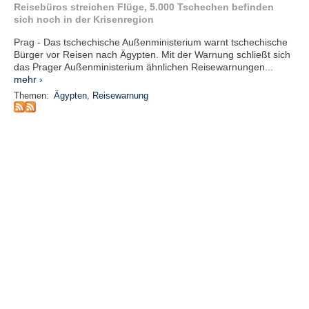
r
Reisebüros streichen Flüge, 5.000 Tschechen befinden
e
sich noch in der Krisenregion
n
Prag - Das tschechische Außenministerium warnt tschechische
Bürger vor Reisen nach Ägypten. Mit der Warnung schließt sich
B
das Prager Außenministerium ähnlichen Reisewarnungen...
E
mehr ›
N
Themen:
Ägypten
,
Reisewarnung
U
T
Z
E
R
A
N
M
E
L
D
U
N
G
B