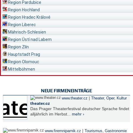
Region Pardubice
Region Hochland
Region Hradec Králové
Region Liberec
Mährisch-Schlesien
Region Ústí nad Labem
Region Zlín
Hauptstadt Prag
Region Olomouc
Mittelböhmen
NEUE FIRMENEINTRÄGE
|
www.theater.cz
Theater, Oper
,
Kultur
theater.cz
Das Prager Theaterfestival deutscher Sprache findet
alljährlich im Herbst...
mehr ›
|
www.firemniparnik.cz
Tourismus
,
Gastronomie