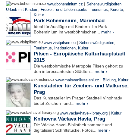
|
www.boheminium.cz
Sehenswürdigkeiten
,
Urlaub mit Kindern
,
Freizeit- und Erlebnisparks
,
Tourismus
,
Kurorte
,
Kultur
Park Boheminium, Marienbad
Ideal für Ausflüge mit Kindern: Im Park
Boheminium im westböhmischen...
mehr ›
|
www.visitpilsen.eu
Sehenswürdigkeiten
,
Tourismus
,
Institutionen
,
Kultur
Pilsen - Europäische Kulturhauptstadt
2015
Die westböhmische Metropole Pilsen gehört zu
den interessantesten Städten...
mehr ›
|
www.malovanikresleni.cz
Bildung
,
Kultur
Kunstatelier für Zeichen- und Malkurse,
Prag
Das Kunstatelier im Prager Stadtteil Vinohrady
bietet Zeichen- und...
mehr ›
|
www.vaclavhavel-library.org
Kultur
Knihovna Václava Havla, Prag
Die Václav-Havel-Bibliothek sammelt und
digitalisiert Schriftstücke, Fotos...
mehr ›