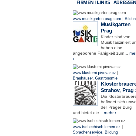
FIRMEN | LINKS | ADRESSE
|
www.musikgarten-prag.com
Bildun
Musikgarten
Prag
Kinder sind von
Musik fasziniert u
haben eine
angeborene Fähigkeit zum...
me
›
|
www.klasterni-pivovar.cz
Brauhäuser
,
Gastronomie
Klosterbrauere
Strahov, Prag 
Die Klosterbrauere
befindet sich unwe
der Prager Burg
und bietet die...
mehr ›
|
www.tschechisch-lernen.cz
Sprachenservice
,
Bildung