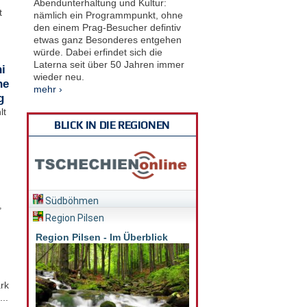
Abendunterhaltung und Kultur:
t
nämlich ein Programmpunkt, ohne
den einem Prag-Besucher defintiv
etwas ganz Besonderes entgehen
würde. Dabei erfindet sich die
Laterna seit über 50 Jahren immer
i
wieder neu.
he
mehr ›
g
lt
BLICK IN DIE REGIONEN
Südböhmen
,
Region Pilsen
Region Pilsen - Im Überblick
rk
..