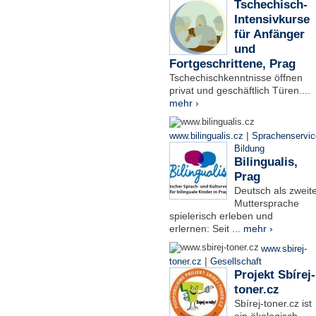
Tschechisch-
Intensivkurse
für Anfänger
und
Fortgeschrittene, Prag
Tschechischkenntnisse öffnen
privat und geschäftlich Türen....
mehr ›
|
www.bilingualis.cz
Sprachenservic
Bildung
Bilingualis,
Prag
Deutsch als zweit
Muttersprache
spielerisch erleben und
erlernen: Seit ...
mehr ›
www.sbirej-
|
toner.cz
Gesellschaft
Projekt Sbírej-
toner.cz
Sbírej-toner.cz ist