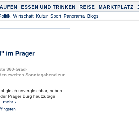
KAUFEN
ESSEN UND TRINKEN
REISE
MARKTPLATZ
Politik
Wirtschaft
Kultur
Sport
Panorama
Blogs
" im Prager
ste 360-Grad-
eden zweiten Sonntagabend zur
 obgleich unvergleichbar, neben
 der Prager Burg heutzutage
..
mehr ›
Pfingsten