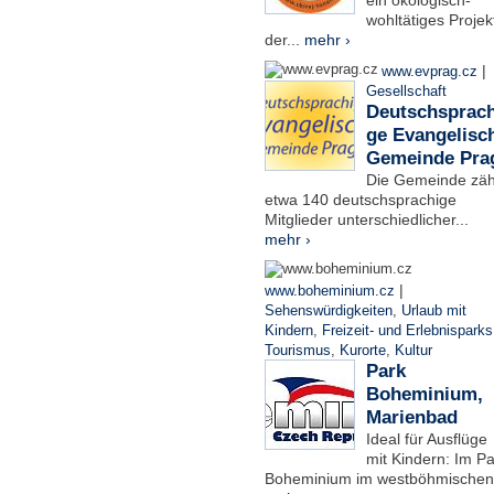
ein ökologisch-
wohltätiges Projek
der...
mehr ›
|
www.evprag.cz
Gesellschaft
Deutschsprach
ge Evangelisc
Gemeinde Pra
Die Gemeinde zäh
etwa 140 deutschsprachige
Mitglieder unterschiedlicher...
mehr ›
|
www.boheminium.cz
Sehenswürdigkeiten
,
Urlaub mit
Kindern
,
Freizeit- und Erlebnisparks
Tourismus
,
Kurorte
,
Kultur
Park
Boheminium,
Marienbad
Ideal für Ausflüge
mit Kindern: Im Pa
Boheminium im westböhmischen.