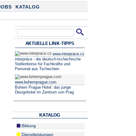
JOBS
KATALOG
Suche
Suchformular
AKTUELLE LINK-TIPPS
www.interprace.cz
interpráce - die deutsch-tschechische
Stellenbörse für Fachkräfte und
Personal aus Tschechien
www.bohemprague.com
Bohem Prague Hotel: das junge
Designhotel im Zentrum von Prag
KATALOG
Bildung
Dienstleistungen