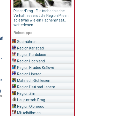
Pilsen/Prag - Für tschechische
Verhältnisse ist die Region Pilsen
so etwas wie ein Flächenstaat...
weiterlesen
Reisetipps
ad
Südmähren
Region Karlsbad
Region Pardubice
 ›
Region Hochland
Region Hradec Králové
Region Liberec
ür
Mährisch-Schlesien
Region Ústí nad Labem
g
Region Zlín
im
Hauptstadt Prag
Region Olomouc
Mittelböhmen