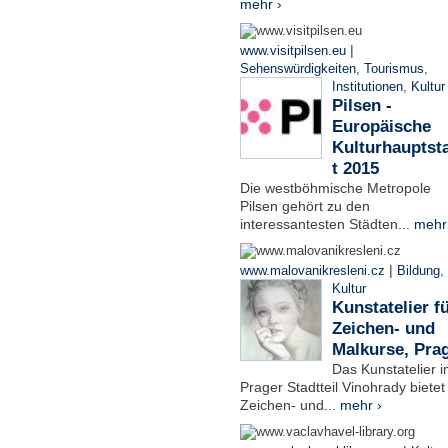
mehr ›
|
www.visitpilsen.eu
Sehenswürdigkeiten
,
Tourismus
,
Institutionen
,
Kultur
Pilsen -
Europäische
Kulturhauptst
t 2015
Die westböhmische Metropole
Pilsen gehört zu den
interessantesten Städten...
mehr
|
www.malovanikresleni.cz
Bildung
,
Kultur
Kunstatelier f
Zeichen- und
Malkurse, Pra
Das Kunstatelier 
Prager Stadtteil Vinohrady bietet
Zeichen- und...
mehr ›