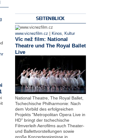
N
SEITENBLICK
g
|
www.vicnezfilm.cz
Kinos
,
Kultur
Víc než film: National
nd
Theatre und The Royal Ballet
Live
hr
i
1
i
National Theatre, The Royal Ballet,
it
Tschechische Philharmonie: Nach
dem Vorbild des erfolgreichen
Projekts "Metropolitan Opera Live in
HD" bringt der tschechische
Filmverleih Aerofilms auch Theater-
und Ballettvorstellungen sowie
große Konzertereignisse in